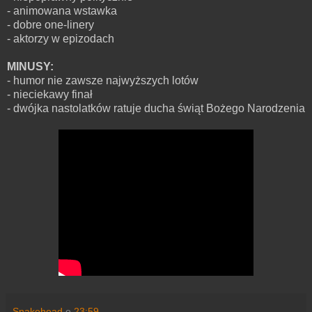
- animowana wstawka
- dobre one-linery
- aktorzy w epizodach
MINUSY:
- humor nie zawsze najwyższych lotów
- nieciekawy finał
- dwójka nastolatków ratuje ducha świąt Bożego Narodzenia
Snakehead
o
23:59