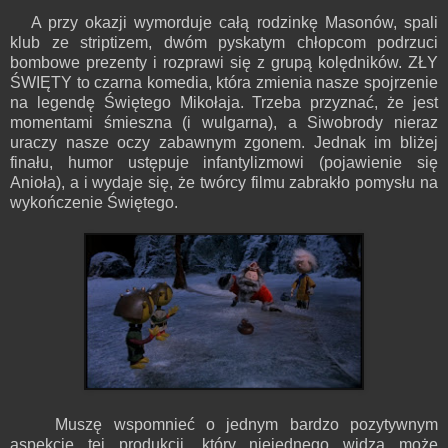
A przy okazji wymorduje całą rodzinkę Masonów, spali
klub ze striptizem, dwóm pyskatym chłopcom podrzuci
bombowe prezenty i rozprawi się z grupą kolędników. ZŁY
ŚWIĘTY to czarna komedia, która zmienia nasze spojrzenie
na legendę Świętego Mikołaja. Trzeba przyznać, że jest
momentami śmieszna (i wulgarna), a Siwobrody nieraz
uraczy nasze oczy zabawnym zgonem. Jednak im bliżej
finału, humor ustępuje infantylizmowi (pojawienie się
Anioła), a i wydaje się, że twórcy filmu zabrakło pomysłu na
wykończenie Świętego.
Muszę wspomnieć o jednym bardzo pozytywnym
aspekcie tej produkcji, który niejednego widza może