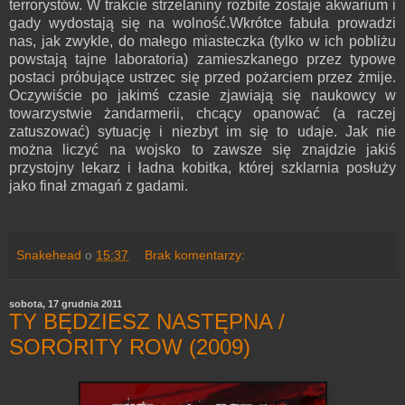
terrorystów. W trakcie strzelaniny rozbite zostaje akwarium i
gady wydostają się na wolność.Wkrótce fabuła prowadzi
nas, jak zwykle, do małego miasteczka (tylko w ich pobliżu
powstają tajne laboratoria) zamieszkanego przez typowe
postaci próbujące ustrzec się przed pożarciem przez żmije.
Oczywiście po jakimś czasie zjawiają się naukowcy w
towarzystwie żandarmerii, chcący opanować (a raczej
zatuszować) sytuację i niezbyt im się to udaje. Jak nie
można liczyć na wojsko to zawsze się znajdzie jakiś
przystojny lekarz i ładna kobitka, której szklarnia posłuży
jako finał zmagań z gadami.
Snakehead
o
15:37
Brak komentarzy:
sobota, 17 grudnia 2011
TY BĘDZIESZ NASTĘPNA /
SORORITY ROW (2009)