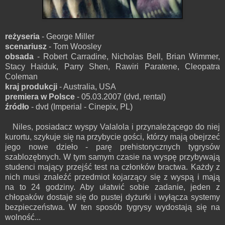
reżyseria
- George Miller
scenariusz
- Tom Woosley
obsada
- Robert Carradine, Nicholas Bell, Brian Wimmer,
Stacy Haiduk, Parry Shen, Rawiri Paratene, Cleopatra
Coleman
kraj produkcji
- Australia, USA
premiera w Polsce
- 05.03.2007 (dvd, rental)
źródło
- dvd (Imperial - Cinepix, PL)
Niles, posiadacz wyspy Valalola i przynależącego do niej
kurortu, szykuje się na przybycie gości, którzy mają obejrzeć
jego nowe dzieło - parę prehistorycznych tygrysów
szablozębnych. W tym samym czasie na wyspę przybywają
studenci mający przejść test na członków bractwa. Każdy z
nich musi znaleźć przedmiot kojarzący się z wyspą i mają
na to 24 godziny. Aby ułatwić sobie zadanie, jeden z
chłopaków dostaje się do pustej dyżurki i wyłącza systemy
bezpieczeństwa. W ten sposób tygrysy wydostają się na
wolność...