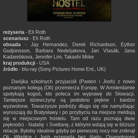
reżyseria
- Eli Roth
scenariusz
- Eli Roth
obsada
- Jay Hernandez, Derek Richardson, Eythor
Gudjonsson, Barbara Nedeljakova, Jan Vlasák, Jana
Kadarebkova, Jennifer Lim, Takashi Miike
kraj produkcji
- USA
źródło
- blu-ray (Sony Pictures Home Ent., UK)
Dwójka szkolnych przyjaciół (Paxton i Josh) z nowo
poznanym kolegą (Oli) przemierza Europę. W Amsterdamie
spotykają kogoś, kto poleca im wyprawę do Słowacji.
Tamtejsze dziewczyny są podobno piękne i bardzo
wyzwolone. Towarzysze podróży długo się nie namyślając
wyruszają do Bratysławy i po przybyciu na miejsce meldują
się w miejscowym hostelu. Tam od razu poznają dwie
piękności - Natalię i Svetlanę, z którymi wdają się w bliższe
relacje. Byłoby idealnie gdyby po pierwszej nocy nie zniknął
Oli. Wkrótce i Josh przepada bez śladu. Osamotniony