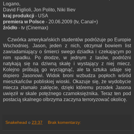
Logano,
David Figlioli, Jon Polito, Niki Iliev
kraj produkcji
- USA
premiera w Polsce
- 20.06.2009 (tv, Canal+)
źródło
- tv (Cinemax)
Czwórka amerykańskich studentów podróżuje po Europie
Wschodniej. Jason, jeden z nich, otrzymał bowiem list
zawiadamiający o śmierci swego dziadka i czekającym po
nim spadku. Po drodze, w jednym z lasów, podróżni
natykają się na dziwną skałę i wystający z niej miecz.
Kolejno próbują go wyciągnąć, ale ta sztuka udaje się
dopiero Jasonowi. Widok broni wzbudza popłoch wśród
mieszkańców pobliskiej wioski. Okazuje się, że wydobycie
miecza złamało zaklęcie, dzięki któremu przodek Jasona
uwięził w skale potężnego czarnoksiężnika. Teraz ten pod
postacią skalnego olbrzyma zaczyna terroryzować okolicę.
Snakehead
o
23:37
Brak komentarzy: