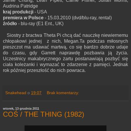
Jamie Chung, Leah Pipes, Carrie Fisher, Julian Morris,
Audrina Patridge
kraj produkcji
- USA
premiera w Polsce
- 15.03.2010 (dvd/blu-ray, rental)
źródło
- blu-ray (E1 Ent., UK)
Siostry z bractwa Theta Pi chcą dać nauczkę niewiernemu
chłopakowi jednej z nich, Megan.Ta podczas miłosnych
pieszczot ma udawać martwą, co się bardzo dobrze udaje
do czasu, gdy Garrett naprawdę pozbawia ją życia.
Uczestnicy makabrycznego żartu postanawiają pozbyć się
ciała koleżanki i wymazać to zdarzenie z pamięci. Jednak
rok później przeszłość do nich powraca.
Snakehead
o
19:07
Brak komentarzy:
wtorek, 13 grudnia 2011
COŚ / THE THING (1982)