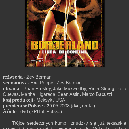
reżyseria
- Zev Berman
scenariusz
- Eric Popper, Zev Berman
obsada
- Brian Presley, Jake Muxworthy, Rider Strong, Beto
Cuevas, Martha Higareda, Sean Astin, Marco Bacuzzi
kraj produkcji
- Meksyk / USA
premiera w Polsce
- 29.05.2008 (dvd, rental)
źródło
- dvd (SPI Int. Polska)
Trójce serdecznych kumpli znudziły się już teksaskie
rozrywki i postanawiają wybrać się do Meksyku, gdzie