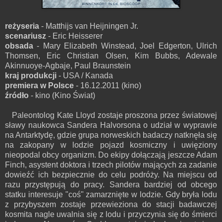
reżyseria
- Matthijs van Heijningen Jr.
scenariusz
- Eric Heisserer
obsada
- Mary Elizabeth Winstead, Joel Edgerton, Ulrich
Thomsen, Eric Christian Olsen, Kim Bubbs, Adewale
Akinnuoye-Agbaje, Paul Braunstein
kraj produkcji
- USA / Kanada
premiera w Polsce
- 16.12.2011 (kino)
źródło
- kino (Kino Świat)
Paleontolog Kate Lloyd zostaje proszona przez światowej
sławy naukowca Sandera Halvorsona o udział w wyprawie
na Antarktydę, gdzie grupa norweskich badaczy natknęła się
na zakopany w lodzie pojazd kosmiczny i uwięziony
nieopodal obcy organizm. Do ekipy dołączają jeszcze Adam
Finch, asystent doktora i trzech pilotów mających za zadanie
dowieźć ich bezpiecznie do celu podróży. Na miejscu od
razu przystępują do pracy. Sandera bardziej od obcego
statku interesuje "coś" zamarznięte w lodzie. Gdy bryła lodu
z przybyszem zostaje przewieziona do stacji badawczej
kosmita nagle uwalnia się z lodu i przyczynia się do śmierci