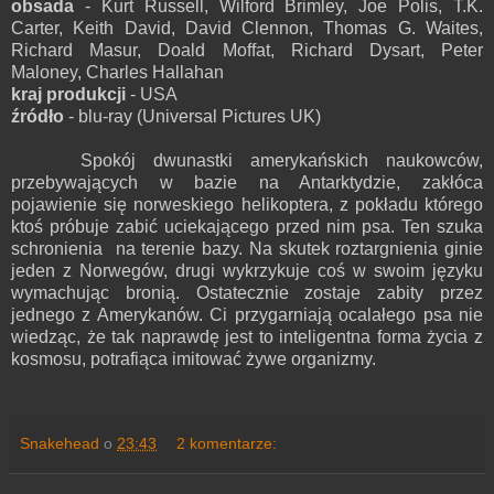
obsada
- Kurt Russell, Wilford Brimley, Joe Polis, T.K.
Carter, Keith David, David Clennon, Thomas G. Waites,
Richard Masur, Doald Moffat, Richard Dysart, Peter
Maloney, Charles Hallahan
kraj produkcji
- USA
źródło
- blu-ray (Universal Pictures UK)
Spokój dwunastki amerykańskich naukowców,
przebywających w bazie na Antarktydzie, zakłóca
pojawienie się norweskiego helikoptera, z pokładu którego
ktoś próbuje zabić uciekającego przed nim psa. Ten szuka
schronienia na terenie bazy. Na skutek roztargnienia ginie
jeden z Norwegów, drugi wykrzykuje coś w swoim języku
wymachując bronią. Ostatecznie zostaje zabity przez
jednego z Amerykanów. Ci przygarniają ocalałego psa nie
wiedząc, że tak naprawdę jest to inteligentna forma życia z
kosmosu, potrafiąca imitować żywe organizmy.
Snakehead
o
23:43
2 komentarze: