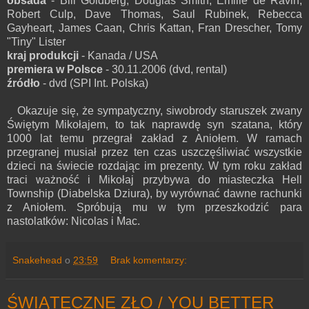
obsada
- Bill Goldberg, Douglas Smith, Emilie de Ravin,
Robert Culp, Dave Thomas, Saul Rubinek, Rebecca
Gayheart, James Caan, Chris Kattan, Fran Drescher, Tomy
"Tiny" Lister
kraj produkcji
- Kanada / USA
premiera w Polsce
- 30.11.2006 (dvd, rental)
źródło
- dvd (SPI Int. Polska)
Okazuje się, że sympatyczny, siwobrody staruszek zwany
Świętym Mikołajem, to tak naprawdę syn szatana, który
1000 lat temu przegrał zakład z Aniołem. W ramach
przegranej musiał przez ten czas uszczęśliwiać wszystkie
dzieci na świecie rozdając im prezenty. W tym roku zakład
traci ważność i Mikołaj przybywa do miasteczka Hell
Township (Diabelska Dziura), by wyrównać dawne rachunki
z Aniołem. Spróbują mu w tym przeszkodzić para
nastolatków: Nicolas i Mac.
Snakehead
o
23:59
Brak komentarzy:
ŚWIĄTECZNE ZŁO / YOU BETTER