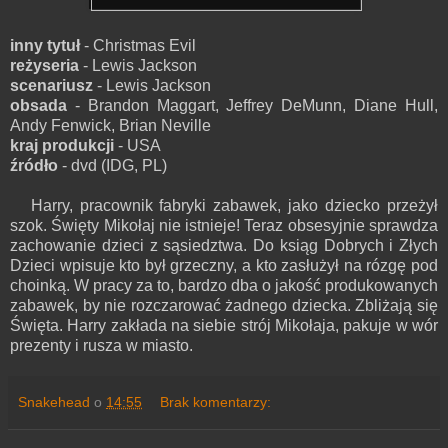
inny tytuł
- Christmas Evil
reżyseria
- Lewis Jackson
scenariusz
- Lewis Jackson
obsada
- Brandon Maggart, Jeffrey DeMunn, Diane Hull,
Andy Fenwick, Brian Neville
kraj produkcji
- USA
źródło
- dvd (IDG, PL)
Harry, pracownik fabryki zabawek, jako dziecko przeżył
szok. Święty Mikołaj nie istnieje! Teraz obsesyjnie sprawdza
zachowanie dzieci z sąsiedztwa. Do ksiąg Dobrych i Złych
Dzieci wpisuje kto był grzeczny, a kto zasłużył na rózgę pod
choinką. W pracy za to, bardzo dba o jakość produkowanych
zabawek, by nie rozczarować żadnego dziecka. Zbliżają się
Święta. Harry zakłada na siebie strój Mikołaja, pakuje w wór
prezenty i rusza w miasto.
Snakehead
o
14:55
Brak komentarzy: