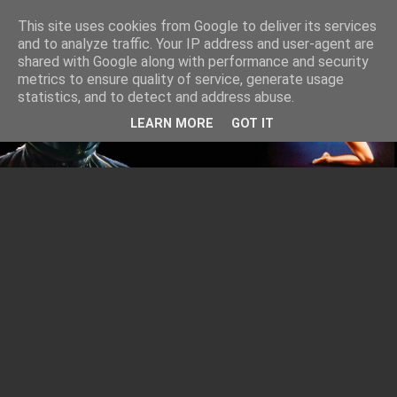
This site uses cookies from Google to deliver its services
and to analyze traffic. Your IP address and user-agent are
shared with Google along with performance and security
metrics to ensure quality of service, generate usage
statistics, and to detect and address abuse.
LEARN MORE
GOT IT