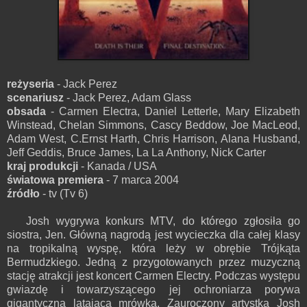
reżyseria
- Jack Perez
scenariusz
- Jack Perez, Adam Glass
obsada
- Carmen Electra, Daniel Letterle, Mary Elizabeth
Winstead, Chelan Simmons, Cascy Beddow, Joe MacLeod,
Adam West, C.Ernst Harth, Chris Harrison, Alana Husband,
Jeff Geddis, Bruce James, La La Anthony, Nick Carter
kraj produkcji
- Kanada / USA
światowa premiera
- 7 marca 2004
źródło
- tv (Tv 6)
Josh wygrywa konkurs MTV, do którego zgłosiła go
siostra, Jen. Główną nagrodą jest wycieczka dla całej klasy
na tropikalną wyspę, która leży w obrębie Trójkąta
Bermudzkiego. Jedną z przygotowanych przez muzyczną
stację atrakcji jest koncert Carmen Electry. Podczas występu
gwiazdę i towarzyszącego jej ochroniarza porywa
gigantyczna latająca mrówka. Zauroczony artystką Josh