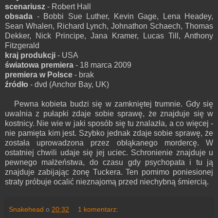
scenariusz
- Robert Hall
obsada
- Bobbi Sue Luther, Kevin Gage, Lena Headey,
Sean Whalen, Richard Lynch, Johnathon Schaech, Thomas
Dekker, Nick Principe, Jana Kramer, Lucas Till, Anthony
Fitzgerald
kraj produkcji
- USA
światowa premiera
- 18 marca 2009
premiera w Polsce
- brak
źródło
- dvd (Anchor Bay, UK)
Pewna kobieta budzi się w zamkniętej trumnie. Gdy się
uwalnia z pułapki zdaje sobie sprawę, że znajduje się w
kostnicy. Nie wie w jaki sposób się tu znalazła, a co więcej -
nie pamięta kim jest. Szybko jednak zdaje sobie sprawę, że
została uprowadzona przez obłąkanego mordercę. W
ostatniej chwili udaje się jej uciec. Schronienie znajduje u
pewnego małżeństwa, do czasu gdy psychopata i tu ją
znajduje zabijając żonę Tuckera. Ten pomimo poniesionej
straty próbuje ocalić nieznajomą przed niechybną śmiercią.
Snakehead
o
20:32
1 komentarz: