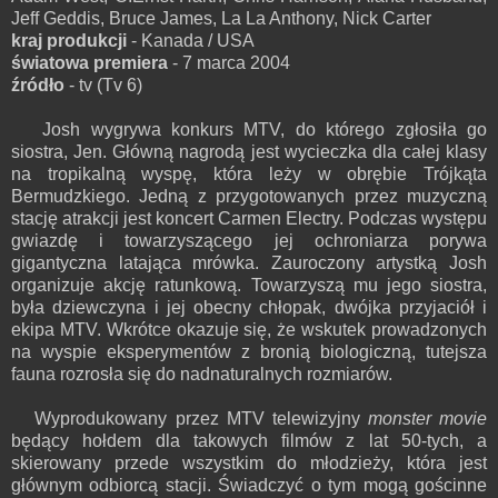
Jeff Geddis, Bruce James, La La Anthony, Nick Carter
kraj produkcji
- Kanada / USA
światowa premiera
- 7 marca 2004
źródło
- tv (Tv 6)
Josh wygrywa konkurs MTV, do którego zgłosiła go
siostra, Jen. Główną nagrodą jest wycieczka dla całej klasy
na tropikalną wyspę, która leży w obrębie Trójkąta
Bermudzkiego. Jedną z przygotowanych przez muzyczną
stację atrakcji jest koncert Carmen Electry. Podczas występu
gwiazdę i towarzyszącego jej ochroniarza porywa
gigantyczna latająca mrówka. Zauroczony artystką Josh
organizuje akcję ratunkową. Towarzyszą mu jego siostra,
była dziewczyna i jej obecny chłopak, dwójka przyjaciół i
ekipa MTV. Wkrótce okazuje się, że wskutek prowadzonych
na wyspie eksperymentów z bronią biologiczną, tutejsza
fauna rozrosła się do nadnaturalnych rozmiarów.
Wyprodukowany przez MTV telewizyjny
monster movie
będący hołdem dla takowych filmów z lat 50-tych, a
skierowany przede wszystkim do młodzieży, która jest
głównym odbiorcą stacji. Świadczyć o tym mogą gościnne