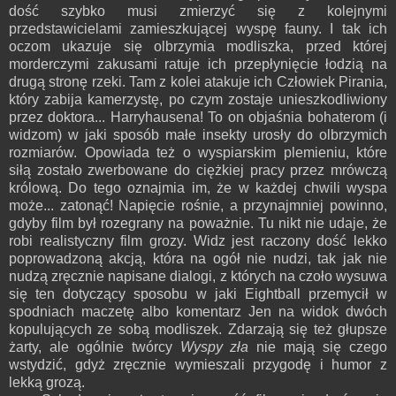
dość szybko musi zmierzyć się z kolejnymi
przedstawicielami zamieszkującej wyspę fauny. I tak ich
oczom ukazuje się olbrzymia modliszka, przed której
morderczymi zakusami ratuje ich przepłynięcie łodzią na
drugą stronę rzeki. Tam z kolei atakuje ich Człowiek Pirania,
który zabija kamerzystę, po czym zostaje unieszkodliwiony
przez doktora... Harryhausena! To on objaśnia bohaterom (i
widzom) w jaki sposób małe insekty urosły do olbrzymich
rozmiarów. Opowiada też o wyspiarskim plemieniu, które
siłą zostało zwerbowane do ciężkiej pracy przez mrówczą
królową. Do tego oznajmia im, że w każdej chwili wyspa
może... zatonąć! Napięcie rośnie, a przynajmniej powinno,
gdyby film był rozegrany na poważnie. Tu nikt nie udaje, że
robi realistyczny film grozy. Widz jest raczony dość lekko
poprowadzoną akcją, która na ogół nie nudzi, tak jak nie
nudzą zręcznie napisane dialogi, z których na czoło wysuwa
się ten dotyczący sposobu w jaki Eightball przemycił w
spodniach maczetę albo komentarz Jen na widok dwóch
kopulujących ze sobą modliszek. Zdarzają się też głupsze
żarty, ale ogólnie twórcy
Wyspy zła
nie mają się czego
wstydzić, gdyż zręcznie wymieszali przygodę i humor z
lekką grozą.