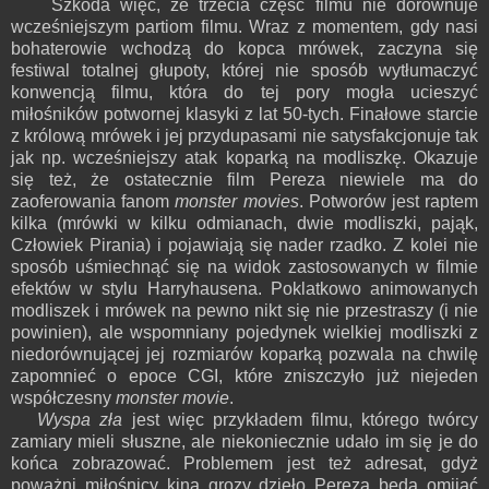
Szkoda więc, że trzecia część filmu nie dorównuje
wcześniejszym partiom filmu. Wraz z momentem, gdy nasi
bohaterowie wchodzą do kopca mrówek, zaczyna się
festiwal totalnej głupoty, której nie sposób wytłumaczyć
konwencją filmu, która do tej pory mogła ucieszyć
miłośników potwornej klasyki z lat 50-tych. Finałowe starcie
z królową mrówek i jej przydupasami nie satysfakcjonuje tak
jak np. wcześniejszy atak koparką na modliszkę. Okazuje
się też, że ostatecznie film Pereza niewiele ma do
zaoferowania fanom
monster movies
. Potworów jest raptem
kilka (mrówki w kilku odmianach, dwie modliszki, pająk,
Człowiek Pirania) i pojawiają się nader rzadko. Z kolei nie
sposób uśmiechnąć się na widok zastosowanych w filmie
efektów w stylu Harryhausena. Poklatkowo animowanych
modliszek i mrówek na pewno nikt się nie przestraszy (i nie
powinien), ale wspomniany pojedynek wielkiej modliszki z
niedorównującej jej rozmiarów koparką pozwala na chwilę
zapomnieć o epoce CGI, które zniszczyło już niejeden
współczesny
monster movie
.
Wyspa zła
jest więc przykładem filmu, którego twórcy
zamiary mieli słuszne, ale niekoniecznie udało im się je do
końca zobrazować. Problemem jest też adresat, gdyż
poważni miłośnicy kina grozy dzieło Pereza będą omijać