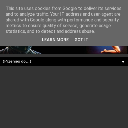
This site uses cookies from Google to deliver its services
and to analyze traffic. Your IP address and user-agent are
shared with Google along with performance and security
metrics to ensure quality of service, generate usage
statistics, and to detect and address abuse.
LEARN MORE
GOT IT
▼