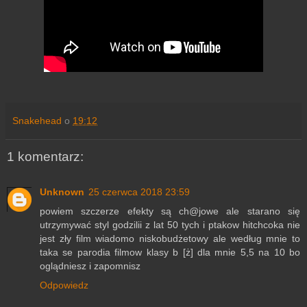
Snakehead
o
19:12
1 komentarz:
Unknown
25 czerwca 2018 23:59
powiem szczerze efekty są ch@jowe ale starano się
utrzymywać styl godzilii z lat 50 tych i ptakow hitchcoka nie
jest zły film wiadomo niskobudżetowy ale według mnie to
taka se parodia filmow klasy b [ż] dla mnie 5,5 na 10 bo
oglądniesz i zapomnisz
Odpowiedz