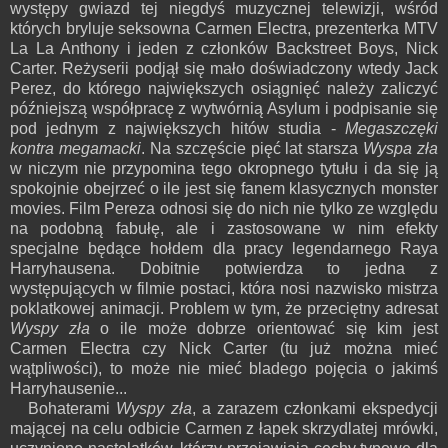
występy gwiazd tej niegdyś muzycznej telewizji, wśród
których bryluje seksowna Carmen Electra, prezenterka MTV
La La Anthony i jeden z członków Backstreet Boys, Nick
Carter. Reżyserii podjął się mało doświadczony wtedy Jack
Perez, do którego największych osiągnięć należy zaliczyć
późniejszą współpracę z wytwórnią Asylum i podpisanie się
pod jednym z największych hitów studia -
Megaszczęki
kontra megamacki
. Na szczęście pięć lat starsza
Wyspa zła
w niczym nie przypomina tego okropnego tytułu i da się ją
spokojnie obejrzeć o ile jest się fanem klasycznych monster
movies. Film Pereza odnosi się do nich nie tylko ze względu
na podobną fabułę, ale i zastosowane w nim efekty
specjalne będące hołdem dla pracy legendarnego Raya
Harryhausena. Dobitnie potwierdza to jedna z
występujących w filmie postaci, która nosi nazwisko mistrza
poklatkowej animacji. Problem w tym, że przeciętny adresat
Wyspy zła
o ile może dobrze orientować się kim jest
Carmen Electra czy Nick Carter (tu już można mieć
wątpliwości), to może nie mieć bladego pojęcia o jakimś
Harryhausenie...
Bohaterami
Wyspy zła
, a zarazem członkami ekspedycji
mającej na celu odbicie Carmen z łapek skrzydlatej mrówki,