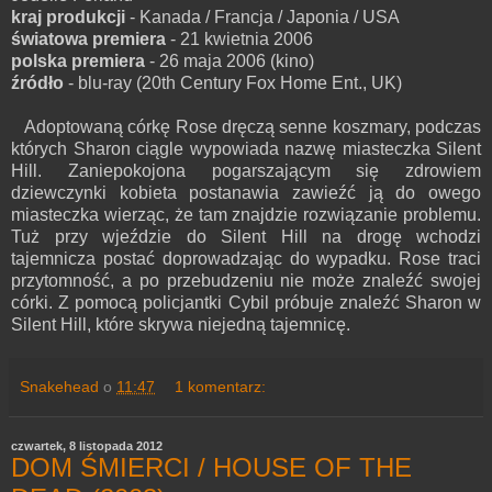
kraj produkcji
- Kanada / Francja / Japonia / USA
światowa premiera
- 21 kwietnia 2006
polska premiera
- 26 maja 2006 (kino)
źródło
- blu-ray (20th Century Fox Home Ent., UK)
Adoptowaną córkę Rose dręczą senne koszmary, podczas
których Sharon ciągle wypowiada nazwę miasteczka Silent
Hill. Zaniepokojona pogarszającym się zdrowiem
dziewczynki kobieta postanawia zawieźć ją do owego
miasteczka wierząc, że tam znajdzie rozwiązanie problemu.
Tuż przy wjeździe do Silent Hill na drogę wchodzi
tajemnicza postać doprowadzając do wypadku. Rose traci
przytomność, a po przebudzeniu nie może znaleźć swojej
córki. Z pomocą policjantki Cybil próbuje znaleźć Sharon w
Silent Hill, które skrywa niejedną tajemnicę.
Snakehead
o
11:47
1 komentarz:
czwartek, 8 listopada 2012
DOM ŚMIERCI / HOUSE OF THE