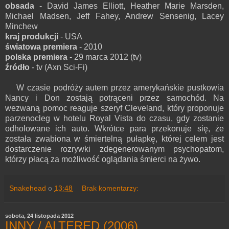
obsada
- David James Elliott, Heather Marie Marsden,
Michael Madsen, Jeff Fahey, Andrew Sensenig, Lacey
Minchew
kraj produkcji
- USA
światowa premiera
- 2010
polska premiera
- 29 marca 2012 (tv)
źródło
- tv (Axn Sci-Fi)
W czasie podróży autem przez amerykańskie pustkowia
Nancy i Don zostają potrąceni przez samochód. Na
wezwaną pomoc reaguje szeryf Cleveland, który proponuje
parzenocleg w hotelu Royal Vista do czasu, gdy zostanie
odholowane ich auto. Wkrótce para przekonuje się, że
została zwabiona w śmiertelną pułapkę, której celem jest
dostarczenie rozrywki zdegenerowanym psychopatom,
którzy płacą za możliwość oglądania śmierci na żywo.
Snakehead
o
13:48
Brak komentarzy:
sobota, 24 listopada 2012
INNY / ALTERED (2006)