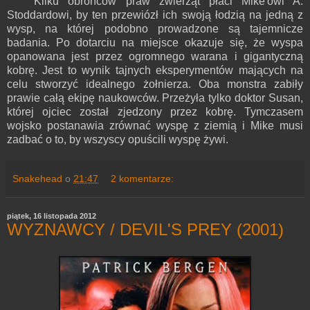
Kilku obrońców praw zwierząt płaci Mike'owi A.
Stoddardowi, by ten przewiózł ich swoją łodzią na jedną z
wysp, na której podobno prowadzone są tajemnicze
badania. Po dotarciu na miejsce okazuje się, że wyspa
opanowana jest przez ogromnego warana i gigantyczną
kobrę. Jest to wynik tajnych eksperymentów mających na
celu stworzyć idealnego żołnierza. Oba monstra zabiły
prawie całą ekipę naukowców. Przeżyła tylko doktor Susan,
której ojciec został zjedzony przez kobrę. Tymczasem
wojsko postanawia zrównać wyspę z ziemią i Mike musi
zadbać o to, by wszyscy opuścili wyspę żywi.
Snakehead
o
21:47
2 komentarze:
piątek, 16 listopada 2012
WYZNAWCY / DEVIL'S PREY (2001)