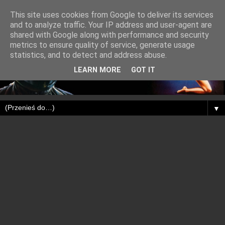
This site uses cookies from Google to deliver its services
and to analyze traffic. Your IP address and user-agent are
shared with Google along with performance and security
metrics to ensure quality of service, generate usage
statistics, and to detect and address abuse.
LEARN MORE
GOT IT
▼