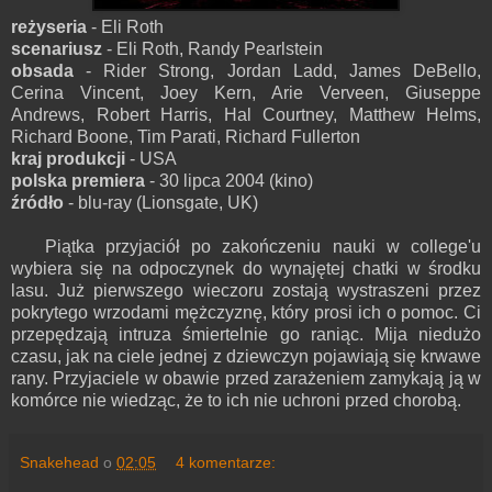
reżyseria
- Eli Roth
scenariusz
- Eli Roth, Randy Pearlstein
obsada
- Rider Strong, Jordan Ladd, James DeBello,
Cerina Vincent, Joey Kern, Arie Verveen, Giuseppe
Andrews, Robert Harris, Hal Courtney, Matthew Helms,
Richard Boone, Tim Parati, Richard Fullerton
kraj produkcji
- USA
polska premiera
- 30 lipca 2004 (kino)
źródło
- blu-ray (Lionsgate, UK)
Piątka przyjaciół po zakończeniu nauki w college'u
wybiera się na odpoczynek do wynajętej chatki w środku
lasu. Już pierwszego wieczoru zostają wystraszeni przez
pokrytego wrzodami mężczyznę, który prosi ich o pomoc. Ci
przepędzają intruza śmiertelnie go raniąc. Mija niedużo
czasu, jak na ciele jednej z dziewczyn pojawiają się krwawe
rany. Przyjaciele w obawie przed zarażeniem zamykają ją w
komórce nie wiedząc, że to ich nie uchroni przed chorobą.
Snakehead
o
02:05
4 komentarze: