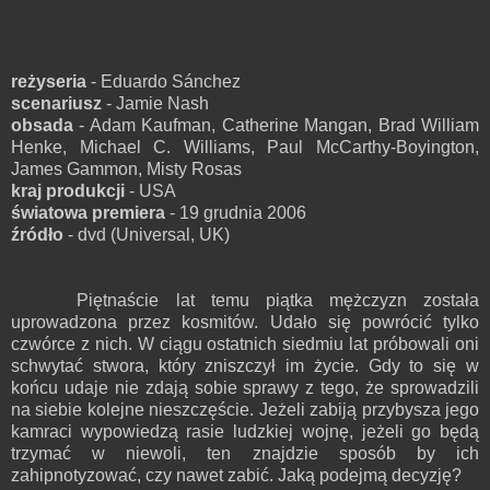
reżyseria
- Eduardo Sánchez
scenariusz
- Jamie Nash
obsada
- Adam Kaufman, Catherine Mangan, Brad William
Henke, Michael C. Williams, Paul McCarthy-Boyington,
James Gammon, Misty Rosas
kraj produkcji
- USA
światowa premiera
- 19 grudnia 2006
źródło
- dvd (Universal, UK)
Piętnaście lat temu piątka mężczyzn została
uprowadzona przez kosmitów. Udało się powrócić tylko
czwórce z nich. W ciągu ostatnich siedmiu lat próbowali oni
schwytać stwora, który zniszczył im życie. Gdy to się w
końcu udaje nie zdają sobie sprawy z tego, że sprowadzili
na siebie kolejne nieszczęście. Jeżeli zabiją przybysza jego
kamraci wypowiedzą rasie ludzkiej wojnę, jeżeli go będą
trzymać w niewoli, ten znajdzie sposób by ich
zahipnotyzować, czy nawet zabić. Jaką podejmą decyzję?