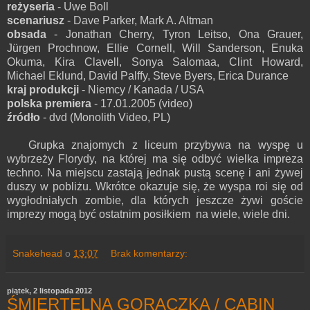
reżyseria
- Uwe Boll
scenariusz
- Dave Parker, Mark A. Altman
obsada
- Jonathan Cherry, Tyron Leitso, Ona Grauer,
Jürgen Prochnow, Ellie Cornell, Will Sanderson, Enuka
Okuma, Kira Clavell, Sonya Salomaa, Clint Howard,
Michael Eklund, David Palffy, Steve Byers, Erica Durance
kraj produkcji
- Niemcy / Kanada / USA
polska premiera
- 17.01.2005 (video)
źródło
- dvd (Monolith Video, PL)
Grupka znajomych z liceum przybywa na wyspę u
wybrzeży Florydy, na której ma się odbyć wielka impreza
techno. Na miejscu zastają jednak pustą scenę i ani żywej
duszy w pobliżu. Wkrótce okazuje się, że wyspa roi się od
wygłodniałych zombie, dla których jeszcze żywi goście
imprezy mogą być ostatnim posiłkiem na wiele, wiele dni.
Snakehead
o
13:07
Brak komentarzy:
piątek, 2 listopada 2012
ŚMIERTELNA GORĄCZKA / CABIN