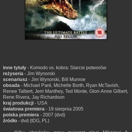
inne tytuły
- Komodo vs. kobra: Starcie potworów
reżyseria
- Jim Wynorski
scenariusz
- Jim Wynorski, Bill Munroe
obsada
- Michael Paré, Michelle Borth, Ryan McTavish,
Renee Talbert, Jerri Manthey, Ted Monte, Glori-Anne Gilbert,
Rene Rivera, Jay Richardson
kraj produkcji
- USA
światowa premiera
- 19 sierpnia 2005
polska premiera
- 2007 (dvd)
źródło
- dvd (IDG, PL)