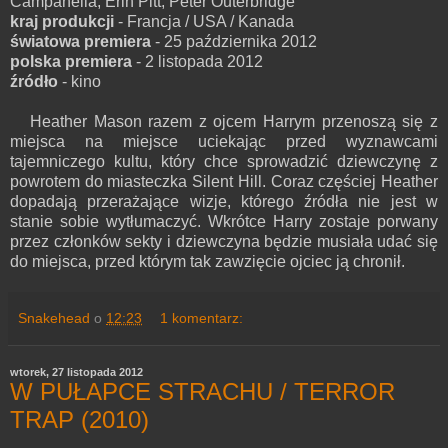
Campanella, Erin Pitt, Peter Outerbridge
kraj produkcji
- Francja / USA / Kanada
światowa premiera
- 25 października 2012
polska premiera
- 2 listopada 2012
źródło
- kino
Heather Mason razem z ojcem Harrym przenoszą się z
miejsca na miejsce uciekając przed wyznawcami
tajemniczego kultu, który chce sprowadzić dziewczynę z
powrotem do miasteczka Silent Hill. Coraz częściej Heather
dopadają przerażające wizje, którego źródła nie jest w
stanie sobie wytłumaczyć. Wkrótce Harry zostaje porwany
przez członków sekty i dziewczyna będzie musiała udać się
do miejsca, przed którym tak zawzięcie ojciec ją chronił.
Snakehead
o
12:23
1 komentarz:
wtorek, 27 listopada 2012
W PUŁAPCE STRACHU / TERROR
TRAP (2010)