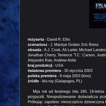
reżyseria
- David R. Ellis
scenariusz
- J. Mackye Gruber, Eric Bress
obsada
- A.J. Cook, Ali Larter, Michael Land
Jonathan Cherry, Terrence 'T.C.' Carson, Just
Alejandro Rae, Andrew Airlie
kraj produkcji
- USA
światowa premiera
- 30 stycznia 2003
polska premiera
- 9 maja 2003 (kino)
źródło
- blu-ray (Galapagos, PL)
Mija rok od feralnego lotu 180. 19-letnia
przyjaciół. Niespodziewanie doświadcza prz
Próbując zapobiec nieszczęściu dziewczyna b