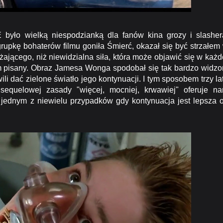
wielką niespodzianką dla fanów kina grozy i slasher
pkę bohaterów filmu goniła Śmierć, okazał się być strzałem
żającego, niż niewidzialna siła, która może objawić się w każd
t nam pisany. Obraz Jamesa Wonga spodobał się tak bardzo widz
li dać zielone światło jego kontynuacji. I tym sposobem trzy la
 sequelowej zasady "więcej, mocniej, krwawiej" oferuje n
 jednym z niewielu przypadków gdy kontynuacja jest lepsza 