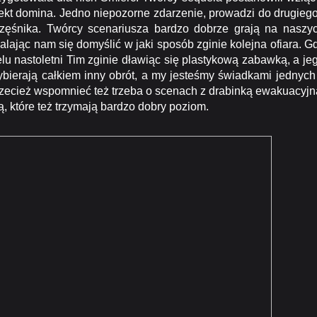
fekt domina. Jedno niepozorne zdarzenie, prowadzi do drugiego
zczęśnika. Twórcy scenariusza bardzo dobrze grają na naszy
lając nam się domyślić w jaki sposób zginie kolejna ofiara. G
lu nastoletni Tim zginie dławiąc się plastykową zabawką, a je
bierają całkiem inny obrót, a my jesteśmy świadkami jednych
przecież wspomnieć też trzeba o scenach z drabinką ewakuacyjn
 które też trzymają bardzo dobry poziom.