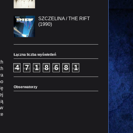
SZCZELINA / THE RIFT
(1990)
Łączna liczba wyświetleń
ch
4
7
1
8
6
8
1
ch
wa
no
Obserwatorzy
lę
ej
ją
 w
ze