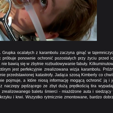
 Grupka ocalałych z karambolu zaczyna ginąć w tajemniczy
 próbuje ponownie ochronić pozostałych przy życiu przed i
nie bawią się w zbytnie rozbudowywanie fabuły. Kilkuminuto
tórym jest perfekcyjnie zrealizowana wizja karambolu. Próż
nie przedstawionej katastrofy. Jadąca szosą Kimberly co chwi
nie pojmuje, a które niosą informację mogącą ochronić ją i j
 z naczepy pędzącego ze zbyt dużą prędkością tira wypada
 zrealizowanego baletu śmierci - miażdżone auta i siedzący
 krzyku i krwi. Wszystko rytmicznie zmontowane, bardzo dobr