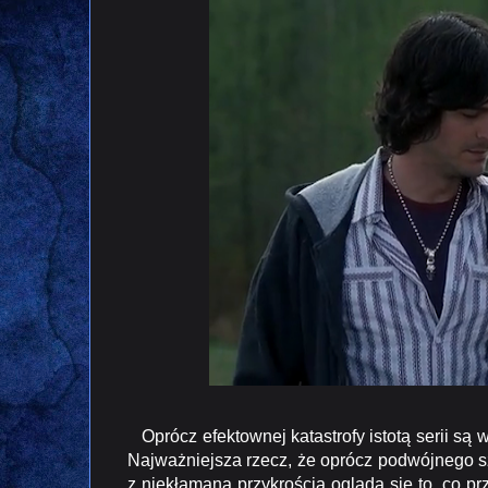
Oprócz efektownej katastrofy istotą serii są 
Najważniejsza rzecz, że oprócz podwójnego szc
z niekłamaną przykrością ogląda się to, co p