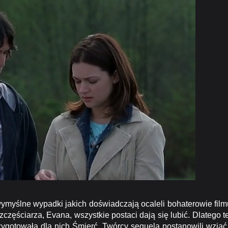
wymyślne wypadki jakich doświadczają ocaleli bohaterowie film
zęściarza, Evana, wszystkie postaci dają się lubić. Dlatego t
rzygotowała dla nich Śmierć. Twórcy sequela postanowili wziąć