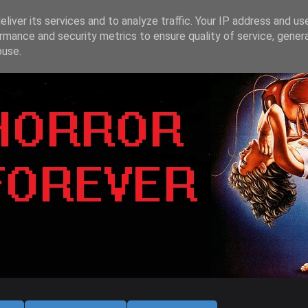
liver its services and to analyze traffic. Your IP address and us
rmance and security metrics to ensure quality of service, gene
buse.