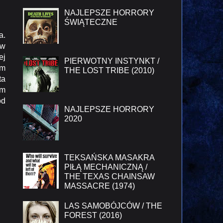
NAJLEPSZE HORRORY
ŚWIĄTECZNE
a.
 w
ej
PIERWOTNY INSTYNKT /
om
THE LOST TRIBE (2010)
ta
am
od
NAJLEPSZE HORRORY
2020
TEKSAŃSKA MASAKRA
PIŁĄ MECHANICZNĄ /
THE TEXAS CHAINSAW
MASSACRE (1974)
LAS SAMOBÓJCÓW / THE
FOREST (2016)