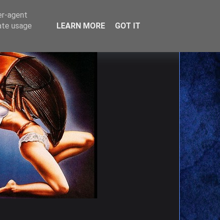
er-agent
rate usage
LEARN MORE
GOT IT