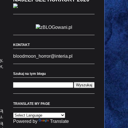
KONTAKT
bloodmoon_horror@interia.pl
y,
r,
Szukaj na tym blogu
TRANSLATE MY PAGE
ką
u.
Powered by
Translate
ią