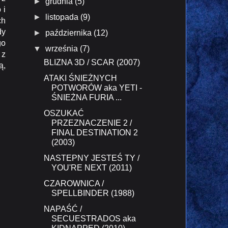
►
grudnia
(5)
 i
►
listopada
(9)
ch
dy
►
października
(12)
go
▼
września
(7)
 z
BLIZNA 3D / SCAR (2007)
ą,
ATAKI ŚNIEŻNYCH
POTWORÓW aka YETI -
ŚNIEŻNA FURIA ...
OSZUKAĆ
PRZEZNACZENIE 2 /
FINAL DESTINATION 2
(2003)
NASTEPNY JESTEŚ TY /
YOU'RE NEXT (2011)
CZAROWNICA /
SPELLBINDER (1988)
NAPAŚĆ /
SECUESTRADOS aka