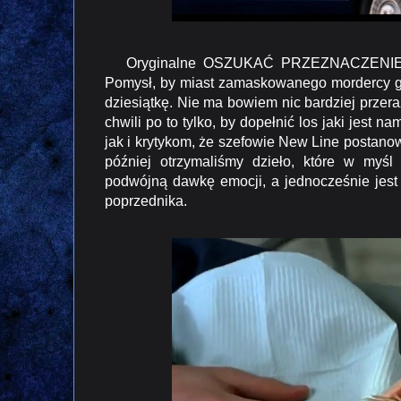
Oryginalne OSZUKAĆ PRZEZNACZENIE było 
Pomysł, by miast zamaskowanego mordercy gru
dziesiątkę. Nie ma bowiem nic bardziej przera
chwili po to tylko, by dopełnić los jaki jes
jak i krytykom, że szefowie New Line postanowi
później otrzymaliśmy dzieło, które w myśl
podwójną dawkę emocji, a jednocześnie jest
poprzednika.