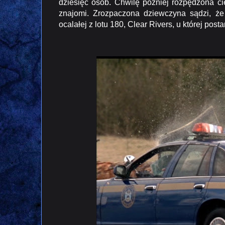
dziesięć osób. Chwilę później rozpędzona ci
znajomi. Zrozpaczona dziewczyna sądzi, że 
ocalałej z lotu 180, Clear Rivers, u której po