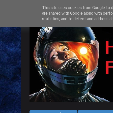
This site uses cookies from Google to de
are shared with Google along with perfo
statistics, and to detect and address a