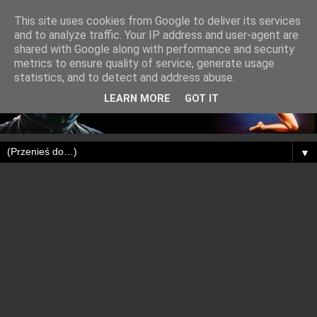
This site uses cookies from Google to deliver its services
and to analyze traffic. Your IP address and user-agent are
shared with Google along with performance and security
metrics to ensure quality of service, generate usage
statistics, and to detect and address abuse.
LEARN MORE
GOT IT
▼