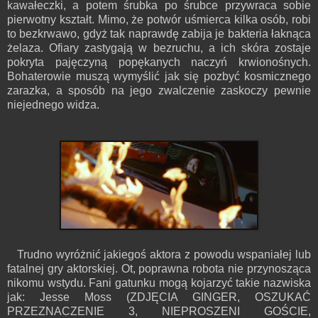
kawałeczki, a potem śrubka po śrubce przywraca sobie
pierwotny kształt. Mimo, że potwór uśmierca kilka osób, robi
to bezkrwawo, gdyż tak naprawdę zabija je bakteria łaknąca
żelaza. Ofiary zastygają w bezruchu, a ich skóra zostaje
pokryta pajęczyną popękanych naczyń krwionośnych.
Bohaterowie muszą wymyślić jak się pozbyć kosmicznego
zarazka, a sposób na jego zwalczenie zaskoczy pewnie
niejednego widza.
Trudno wyróżnić jakiegoś aktora z powodu wspaniałej lub
fatalnej gry aktorskiej. Ot, poprawna robota nie przynosząca
nikomu wstydu. Fani gatunku mogą kojarzyć takie nazwiska
jak: Jesse Moss (ZDJĘCIA GINGER, OSZUKAĆ
PRZEZNACZENIE 3, NIEPROSZENI GOŚCIE,