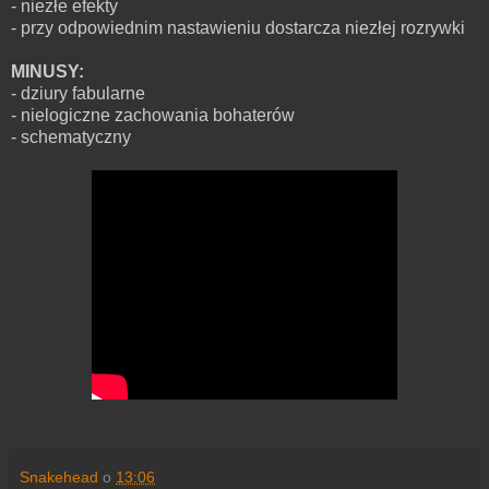
- niezłe efekty
- przy odpowiednim nastawieniu dostarcza niezłej rozrywki
MINUSY:
- dziury fabularne
- nielogiczne zachowania bohaterów
- schematyczny
Snakehead
o
13:06