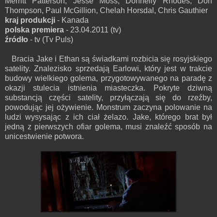
Merritt Patterson, Jesse Moss, Donnelly Rhodes, Don
Thompson, Paul McGillion, Chelah Horsdal, Chris Gauthier
kraj produkcji
- Kanada
polska premiera
- 23.04.2011 (tv)
źródło
- tv (Tv Puls)
Bracia Jake i Ethan są świadkami rozbicia się rosyjskiego
satelity. Znalezisko sprzedają Earlowi, który jest w trakcie
budowy wielkiego golema, przygotowywanego na paradę z
okazji stulecia istnienia miasteczka. Pokryte dziwną
substancją części satelity, przyłączają się do rzeźby,
powodując jej ożywienie. Monstrum zaczyna polowanie na
ludzi wysysając z ich ciał żelazo. Jake, którego brat był
jedną z pierwszych ofiar golema, musi znaleźć sposób na
unicestwienie potwora.