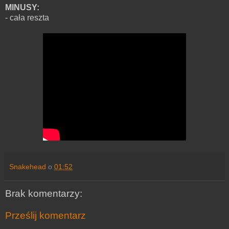
MINUSY:
- cała reszta
Snakehead
o
01:52
Brak komentarzy:
Prześlij komentarz