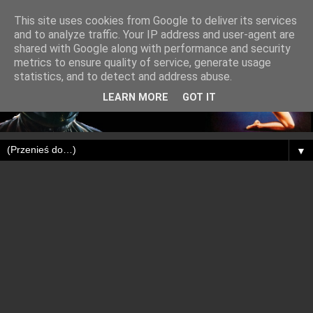
This site uses cookies from Google to deliver its services
and to analyze traffic. Your IP address and user-agent are
shared with Google along with performance and security
metrics to ensure quality of service, generate usage
statistics, and to detect and address abuse.
LEARN MORE
GOT IT
▼