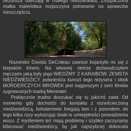
bezdroża uderzają w małego niedźwiadka. Zrozpaczona
matka maleństwa rozpoczyna polowanie na sprawców
nieszczęścia.
Nazwisko Davida DeCoteau zawsze kojarzyło mi się z
kiepskim kinem. Na własnej skórze doświadczyłem
męczarni jaką były jego WIEDŹMY Z KARAIBÓW. ZEMSTA
NIEDŹWIEDZICY potwierdza kunszt tego reżysera i obok
MORDERCZYCH MRÓWEK jest najgorszym z serii filmów
sygnowanych marką Meneater.
Praktycznie trudno doszukać się tu jakichś zalet. Od
momentu gdy dochodzi do kontaktu z rozwścieczoną
niedźwiedzicą, bohaterowie biegają tam i z powrotem, do
tego kilka razy wykazując braki w umiejętności prowadzenia
wozu. Z myśleniem też mają problemy i szybko zaczynamy
kibicować niedźwiedzicy, by jak najszybciej dokonała