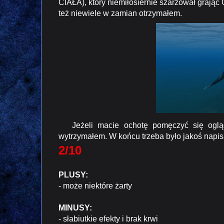
CIAŁA), który niemiłosiernie szarżował grając
też niewiele w zamian otrzymałem.
Jeżeli macie ochotę pomęczyć się oglądaj
wytrzymałem. W końcu trzeba było jakoś napisa
2/10
PLUSY:
- może niektóre żarty
MINUSY:
- słabiutkie efekty i brak krwi