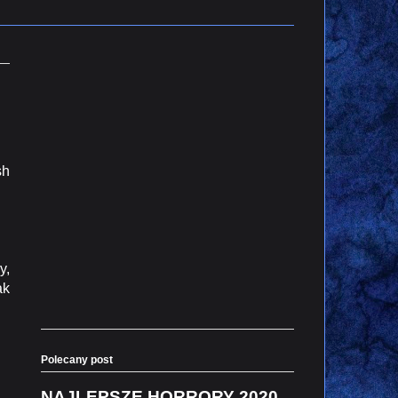
sh
y,
ak
Polecany post
NAJLEPSZE HORRORY 2020