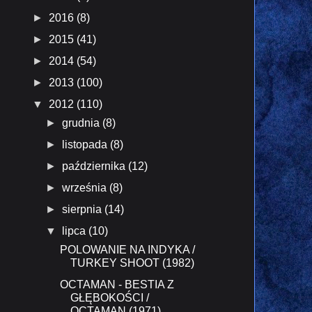
►
2016
(8)
►
2015
(41)
►
2014
(54)
►
2013
(100)
▼
2012
(110)
►
grudnia
(8)
►
listopada
(8)
►
października
(12)
►
września
(8)
►
sierpnia
(14)
▼
lipca
(10)
POLOWANIE NA INDYKA /
TURKEY SHOOT (1982)
OCTAMAN - BESTIA Z
GŁĘBOKOŚCI /
OCTAMAN (1971)