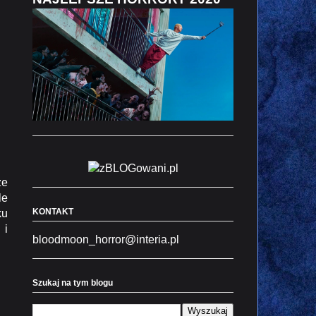
że
le
KONTAKT
ku
 i
bloodmoon_horror@interia.pl
Szukaj na tym blogu