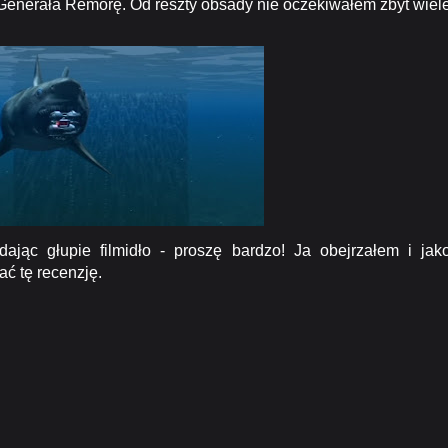
 Generała Remorę. Od reszty obsady nie oczekiwałem zbyt wiele
ąc głupie filmidło - proszę bardzo! Ja obejrzałem i jak
ć tę recenzję.