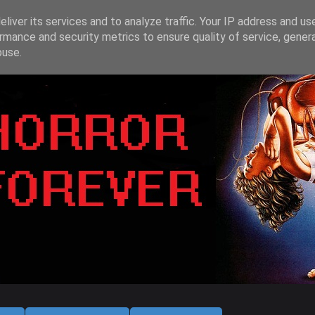
liver its services and to analyze traffic. Your IP address and us
rmance and security metrics to ensure quality of service, gene
buse.