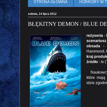
STRONA GŁÓWNA
HORRORY W 
sobota, 14 lipca 2012
BŁĘKITNY DEMON / BLUE DE
reżyseria
- 
scenariusz
obsada
- D
Hammond, Ch
kraj produk
źródło
- tv 
Naukowcy, 
które mają
idzie zgodn