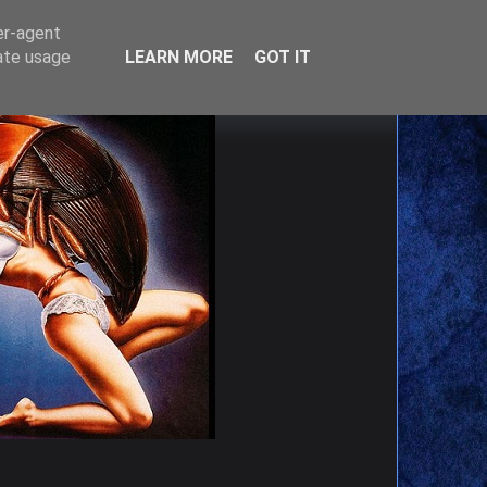
er-agent
rate usage
LEARN MORE
GOT IT