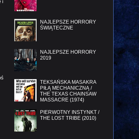
 i
NAJLEPSZE HORRORY
ŚWIĄTECZNE
NAJLEPSZE HORRORY
2019
oś
TEKSAŃSKA MASAKRA
PIŁĄ MECHANICZNĄ /
THE TEXAS CHAINSAW
MASSACRE (1974)
PIERWOTNY INSTYNKT /
THE LOST TRIBE (2010)