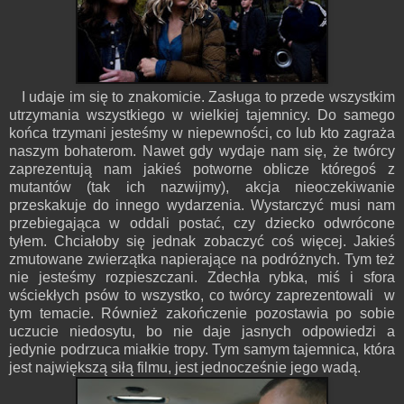
I udaje im się to znakomicie. Zasługa to przede wszystkim
utrzymania wszystkiego w wielkiej tajemnicy. Do samego
końca trzymani jesteśmy w niepewności, co lub kto zagraża
naszym bohaterom. Nawet gdy wydaje nam się, że twórcy
zaprezentują nam jakieś potworne oblicze któregoś z
mutantów (tak ich nazwijmy), akcja nieoczekiwanie
przeskakuje do innego wydarzenia. Wystarczyć musi nam
przebiegająca w oddali postać, czy dziecko odwrócone
tyłem. Chciałoby się jednak zobaczyć coś więcej. Jakieś
zmutowane zwierzątka napierające na podróżnych. Tym też
nie jesteśmy rozpieszczani. Zdechła rybka, miś i sfora
wściekłych psów to wszystko, co twórcy zaprezentowali w
tym temacie. Również zakończenie pozostawia po sobie
uczucie niedosytu, bo nie daje jasnych odpowiedzi a
jedynie podrzuca miałkie tropy. Tym samym tajemnica, która
jest największą siłą filmu, jest jednocześnie jego wadą.