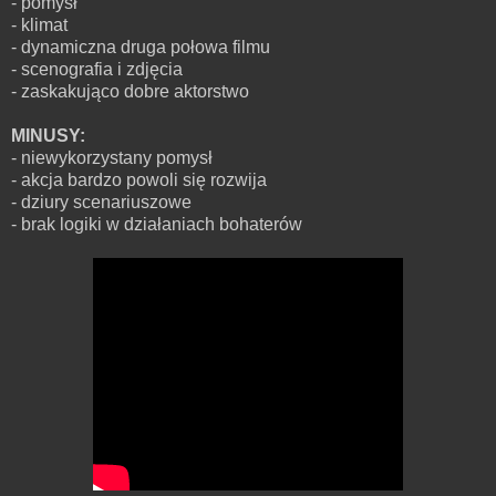
- pomysł
- klimat
- dynamiczna druga połowa filmu
- scenografia i zdjęcia
- zaskakująco dobre aktorstwo
MINUSY:
- niewykorzystany pomysł
- akcja bardzo powoli się rozwija
- dziury scenariuszowe
- brak logiki w działaniach bohaterów