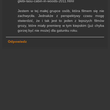
glebi-lasu-cabin-in-woods-2011.html
Jestem w tej małej grupce osób, która filmem się nie
zachwyciła. Jednakże z perspektywy czasu mogę
stwierdzić, że i tak jest to jeden z lepszych filmów
grozy, które miały premierę w tym kiepskim (już chyba
gorzej być nie może) dla gatunku roku.
Odpowiedz