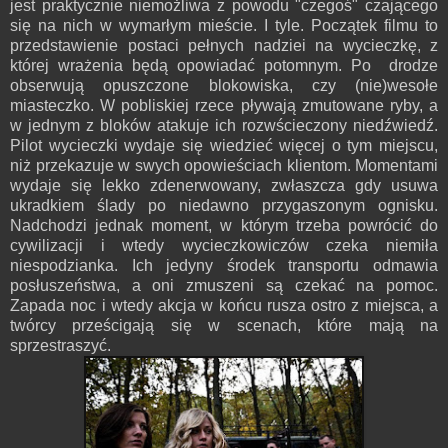
jest praktycznie niemożliwa z powodu "czegoś" czającego
się na nich w wymarłym mieście. I tyle. Początek filmu to
przedstawienie postaci pełnych nadziei na wycieczkę, z
której wrażenia będą opowiadać potomnym. Po drodze
obserwują opuszczone blokowiska, czy (nie)wesołe
miasteczko. W pobliskiej rzece pływają zmutowane ryby, a
w jednym z bloków atakuje ich rozwścieczony niedźwiedź.
Pilot wycieczki wydaje się wiedzieć więcej o tym miejscu,
niż przekazuje w swych opowieściach klientom. Momentami
wydaje się lekko zdenerwowany, zwłaszcza gdy usuwa
ukradkiem ślady po niedawno przygaszonym ognisku.
Nadchodzi jednak moment, w którym trzeba powrócić do
cywilizacji i wtedy wycieczkowiczów czeka niemiła
niespodzianka. Ich jedyny środek transportu odmawia
posłuszeństwa, a oni zmuszeni są czekać na pomoc.
Zapada noc i wtedy akcja w końcu rusza ostro z miejsca, a
twórcy prześcigają się w scenach, które mają na
sprzestraszyć.