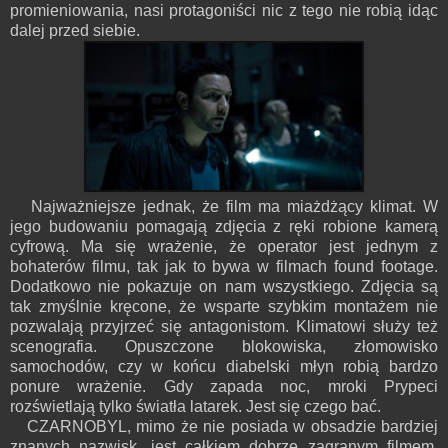
promieniowania, nasi protagoniści nic z tego nie robią idąc
dalej przed siebie.
Najważniejsze jednak, że film ma miażdżący klimat. W
jego budowaniu pomagają zdjęcia z ręki robione kamerą
cyfrową. Ma się wrażenie, że operator jest jednym z
bohaterów filmu, tak jak to bywa w filmach found footage.
Dodatkowo nie pokazuje on nam wszystkiego. Zdjęcia są
tak zmyślnie kręcone, że wsparte szybkim montażem nie
pozwalają przyjrzeć się antagonistom. Klimatowi służy też
scenografia. Opuszczone blokowiska, złomowisko
samochodów, czy w końcu diabelski młyn robią bardzo
ponure wrażenie. Gdy zapada noc, mroki Prypeci
rozświetlają tylko światła latarek. Jest się czego bać.
CZARNOBYL, mimo że nie posiada w obsadzie bardziej
znanych nazwisk, jest całkiem dobrze zagranym filmem.