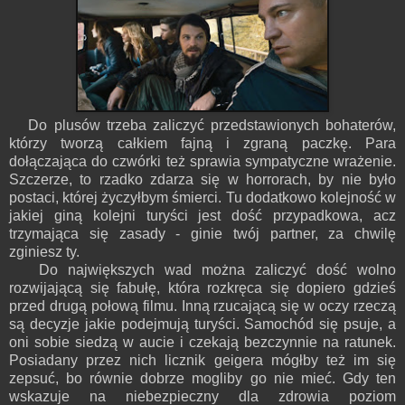
Do plusów trzeba zaliczyć przedstawionych bohaterów,
którzy tworzą całkiem fajną i zgraną paczkę. Para
dołączająca do czwórki też sprawia sympatyczne wrażenie.
Szczerze, to rzadko zdarza się w horrorach, by nie było
postaci, której życzyłbym śmierci. Tu dodatkowo kolejność w
jakiej giną kolejni turyści jest dość przypadkowa, acz
trzymająca się zasady - ginie twój partner, za chwilę
zginiesz ty.
Do największych wad można zaliczyć dość wolno
rozwijającą się fabułę, która rozkręca się dopiero gdzieś
przed drugą połową filmu. Inną rzucającą się w oczy rzeczą
są decyzje jakie podejmują turyści. Samochód się psuje, a
oni sobie siedzą w aucie i czekają bezczynnie na ratunek.
Posiadany przez nich licznik geigera mógłby też im się
zepsuć, bo równie dobrze mogliby go nie mieć. Gdy ten
wskazuje na niebezpieczny dla zdrowia poziom