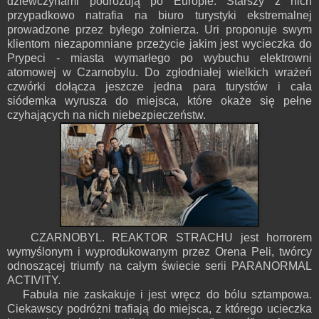
dziewczynami podróżują po Europie. Starszy z nich
przypadkowo natrafia na biuro turystyki ekstremalnej
prowadzone przez byłego żołnierza. Uri proponuje swym
klientom niezapomniane przeżycie jakim jest wycieczka do
Prypeci - miasta wymarłego po wybuchu elektrowni
atomowej w Czarnobylu. Do zgłodniałej wielkich wrażeń
czwórki dołącza jeszcze jedna para turystów i cała
siódemka wyrusza do miejsca, które okaże się pełne
czyhających na nich niebezpieczeństw.
CZARNOBYL. REAKTOR STRACHU jest horrorem
wymyślonym i wyprodukowanym przez Orena Peli, twórcy
odnoszącej triumfy na całym świecie serii PARANORMAL
ACTIVITY.
Fabuła nie zaskakuje i jest wręcz do bólu sztampowa.
Ciekawscy podróżni trafiają do miejsca, z którego ucieczka