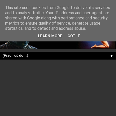
This site uses cookies from Google to deliver its services
and to analyze traffic. Your IP address and user-agent are
shared with Google along with performance and security
metrics to ensure quality of service, generate usage
statistics, and to detect and address abuse.
LEARN MORE
GOT IT
▼