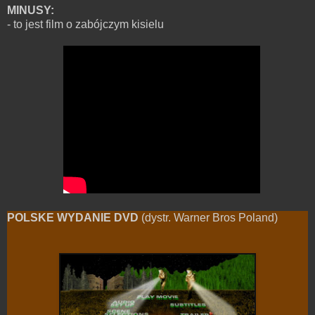
MINUSY:
- to jest film o zabójczym kisielu
POLSKE WYDANIE DVD
(dystr. Warner Bros Poland)