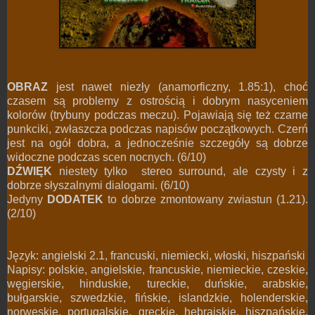
OBRAZ
jest nawet niezły (anamorficzny, 1.85:1), choć
czasem są problemy z ostrością i dobrym nasyceniem
kolorów (trybuny podczas meczu). Pojawiają się też czarne
punkciki, zwłaszcza podczas napisów początkowych. Czerń
jest na ogół dobra, a jednocześnie szczegóły są dobrze
widoczne podczas scen nocnych. (6/10)
DŹWIĘK
niestety tylko stereo surround, ale czysty i z
dobrze słyszalnymi dialogami. (6/10)
Jedyny
DODATEK
to dobrze zmontowany zwiastun (1.21).
(2/10)
Język: angielski 2.1, francuski, niemiecki, włoski, hiszpański
Napisy: polskie, angielskie, francuskie, niemieckie, czeskie,
węgierskie, hinduskie, tureckie, duńskie, arabskie,
bułgarskie, szwedzkie, fińskie, islandzkie, holenderskie,
norweskie, portugalskie, greckie, hebrajskie, hiszpańskie,