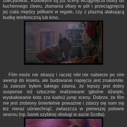
zdecydować. Kultowymi są już sceny wciągnięcia ofiary do
kuchennego zlewu, złamania ofiary w pół i przeciągnięcia
jej ciała między półkami w regale, czy z plazmą atakującą
budkę telefoniczną lub kino.
Film może nie straszy i raczej nikt nie nabierze po nim
awersji do kisielu, ale budowanie napięcia jest znakomite.
Ja zawsze byłem takiego zdania, że lepszy jest dobry
suspense niż sztucznie realizowane (głośne dźwięki,
wyskakiwanie kota zza kadru) jump sceny. Dobrze, że film
nie jest zrobiony śmiertelnie poważnie i zdarzy się nam się
też nieraz uśmiechnąć, zwłaszcza w pierwszej połowie
seansu (np. barek szybkiej obsługi w aucie Scotta).