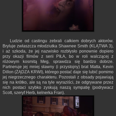
Ludzie od castingu zebrali całkiem dobrych aktorów.
Bryluje zwłaszcza młodziutka Shawnee Smith (KLĄTWA 3),
i aż szkoda, że jej nazwisko rozbłysło ponownie dopiero
przy okazji filmów z serii PIŁA, bo w roli walczącej z
różowym kosmitą Meg, sprawdza się bardzo dobrze.
Partneruje jej mniej sławny (i przystojny) brat Matta, Kevin
Dillon (ŻĄDZA KRWI), którego postać daje się lubić pomimo
jej niegrzecznego charakteru. Pozostali z obsady pojawiają
się na krótko, ale są na tyle wyraziści, że odgrywane przez
nich postaci szybko zyskują naszą sympatię (podrywacz
Scott, szeryf Herb, kelnerka Fran).