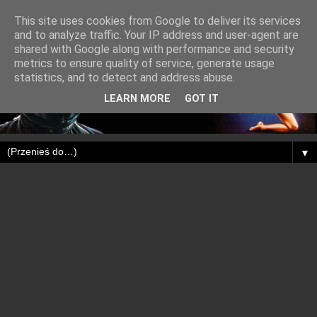
This site uses cookies from Google to deliver its services
and to analyze traffic. Your IP address and user-agent are
shared with Google along with performance and security
metrics to ensure quality of service, generate usage
statistics, and to detect and address abuse.
LEARN MORE
GOT IT
▼