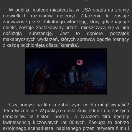
W pobliżu małego miasteczka w USA spada na ziemię
niewielkich rozmiarów meteoryt. Zdarzenie to zostaje
zauważone przez lokalnego włóczęgę, który gdy znajduje
obiekt, zostaje zaatakowany przez mieszczącą się w nim
obślizgłą substancję. Jest to dopiero początek
makabrycznych wydarzeń, których sprawcą będzie rosnący
z każdą pochłoniętą ofiarą "kosmita'.
Czy pomysł na film o zabójczym kisielu mógł wypalić?
Teoretycznie nie. W praktyce dostaliśmy jeden z najlepszych
remake'ów w historii horroru, a zarazem film będący
kwintesencją kiczowatych lat 80-tych. Zasługa to dobrze
skrojonego scenariusza, napisanego przez reżysera filmu i