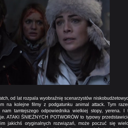
uatch, od lat rozpala wyobraźnię scenarzystów niskobudżetowy
m na kolejne filmy z podgatunku animal attack. Tym raz
ąc nam tamtejszego odpowiednika wielkiej stopy, yerena. I 
nowacje. ATAKI ŚNIEŻNYCH POTWORÓW to typowy przedstawici
im jakichś oryginalnych rozwiązań, może poczuć się wiel