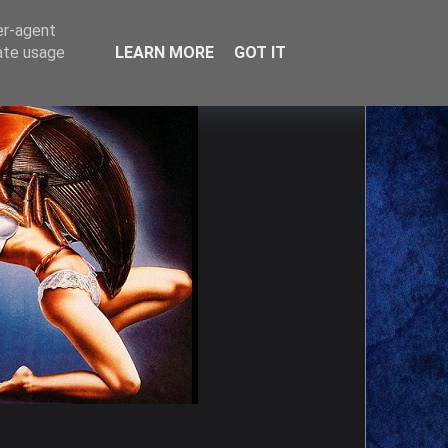
er-agent
rate usage
LEARN MORE
GOT IT