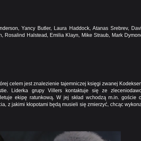
derson, Yancy Butler, Laura Haddock, Atanas Srebrev, Dav
n, Rosalind Halstead, Emilia Klayn, Mike Straub, Mark Dymon
rej celem jest znalezienie tajemniczej księgi zwanej Kodekse
tie. Liderka grupy Villers kontaktuje się ze zleceniodaw
letuje ekipę ratunkową. W jej skład wchodzą m.in. goście 
cia, z jakimi kłopotami będą musieli się zmierzyć, chcąc wykon