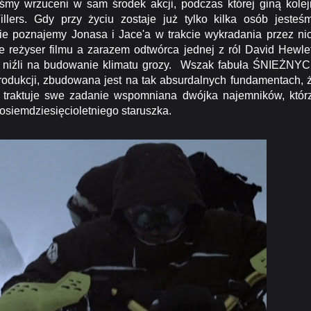
śmy wrzuceni w sam środek akcji, podczas której giną kolej
llers. Gdy przy życiu zostaje już tylko kilka osób jesteś
ie poznajemy Jonasa i Jace'a w trakcie wykradania przez ni
że reżyser filmu a zarazem odtwórca jednej z ról David Hewlet
a, niźli na budowanie klimatu grozy. Wszak fabuła ŚNIEŻNY
ukcji, zbudowana jest na tak absurdalnych fundamentach, 
eż traktuje swe zadanie wspomniana dwójka najemników, któr
 osiemdziesięcioletniego staruszka.