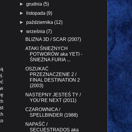
►
grudnia
(5)
►
listopada
(9)
►
października
(12)
▼
września
(7)
BLIZNA 3D / SCAR (2007)
ATAKI ŚNIEŻNYCH
POTWORÓW aka YETI -
ŚNIEŻNA FURIA ...
OSZUKAĆ
są
PRZEZNACZENIE 2 /
j.
FINAL DESTINATION 2
ęć
(2003)
ów
NASTEPNY JESTEŚ TY /
ię
YOU'RE NEXT (2011)
ch
st
CZAROWNICA /
ch
SPELLBINDER (1988)
ko
NAPAŚĆ /
SECUESTRADOS aka