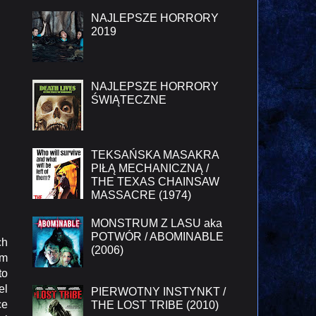
NAJLEPSZE HORRORY
2019
NAJLEPSZE HORRORY
ŚWIĄTECZNE
TEKSAŃSKA MASAKRA
PIŁĄ MECHANICZNĄ /
THE TEXAS CHAINSAW
MASSACRE (1974)
MONSTRUM Z LASU aka
POTWÓR / ABOMINABLE
ch
(2006)
em
to
el
PIERWOTNY INSTYNKT /
ce
THE LOST TRIBE (2010)