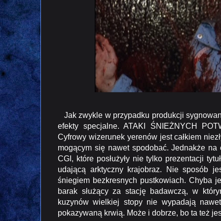
Jak zwykle w przypadku produkcji sygnowanyc
efekty specjalne. ATAKI ŚNIEŻNYCH POTW
Cyfrowy wizerunek yerenów jest całkiem niezł
mogącym się nawet spodobać. Jednakże na o
CGI, które posłużyły nie tylko prezentacji t
udającą arktyczny krajobraz. Nie sposób j
śniegiem bezkresnych pustkowiach. Chyba j
barak służący za stację badawczą, w który
kuzynów wielkiej stopy nie wypadają nawet
pokazywaną krwią. Może i dobrze, bo ta też je