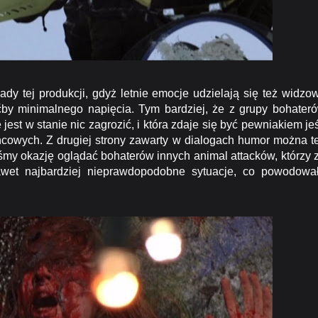
ej produkcji, gdyż letnie emocje udzielają się też widzow
by minimalnego napięcia. Tym bardziej, że z grupy bohater
jest w stanie nic zagrozić, i która zdaje się być pewniakiem jeś
ońcowych. Z drugiej strony zawarty w dialogach humor można t
liśmy okazję oglądać bohaterów innych animal attacków, którzy 
awet najbardziej nieprawdopodobne sytuacje, co powodowa