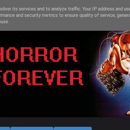
liver its services and to analyze traffic. Your IP address and us
rmance and security metrics to ensure quality of service, gene
buse.