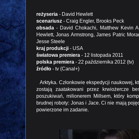
reżyseria
- David Hewlett
scenariusz
- Craig Engler, Brooks Peck
obsada
- David Chokachi, Matthew Kevin An
Hewlett, Jonas Armstrong, James Patric Mora
Jesse Steele
kraj produkcji
- USA
światowa premiera
- 12 listopada 2011
polska premiera
- 22 października 2012 (tv)
źródło
- tv (Canal+)
Arktyka. Członkowie ekspedycji naukowej, któ
zostają zaatakowani przez krwiożercze bes
poszukiwań, milionerem Millsem, który komp
brudnej roboty: Jonas i Jace. Ci nie mają poję
powierzone im zadanie.