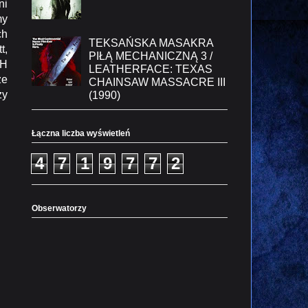
ni
my
ch
TEKSAŃSKA MASAKRA
t,
PIŁĄ MECHANICZNĄ 3 /
CH
LEATHERFACE: TEXAS
że
CHAINSAW MASSACRE III
zy
(1990)
Łączna liczba wyświetleń
4
7
1
9
7
7
2
Obserwatorzy