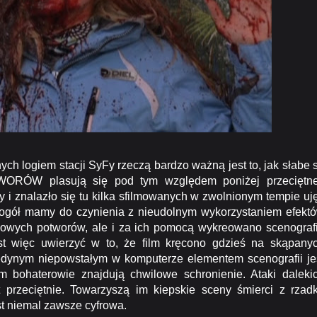
h logiem stacji SyFy rzeczą bardzo ważną jest to, jak słabe 
ORÓW plasują się pod tym względem poniżej przeciętne
y i znalazło się tu kilka sfilmowanych w zwolnionym tempie uj
gół mamy do czynienia z nieudolnym wykorzystaniem efekt
ytułowych potworów, ale i za ich pomocą wykreowano scenograf
est więc uwierzyć w to, że film kręcono gdzieś na skąpany
edynym niepowstałym w komputerze elementem scenografii je
m bohaterowie znajdują chwilowe schronienie. Ataki daleki
 przeciętnie. Towarzyszą im kiepskie sceny śmierci z rzad
st niemal zawsze cyfrowa.