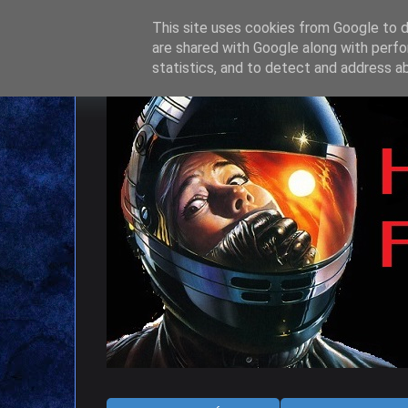
This site uses cookies from Google to de
are shared with Google along with perfo
statistics, and to detect and address a