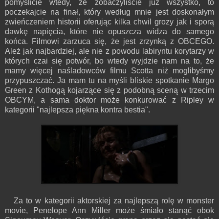
pomyślicie wtedy, że zobaczyliście już wszystko, to
poczekajcie na finał, który według mnie jest doskonałym
zwieńczeniem historii oferując kilka chwil grozy jak i sporą
dawkę napięcia, które nie opuszcza widza do samego
końca. Filmowi zarzuca się, że jest zrzynką z OBCEGO.
Ależ jak najbardziej, ale nie z powodu labiryntu korytarzy w
których czai się potwór, bo wtedy wyjdzie nam na to, że
mamy więcej naśladowców filmu Scotta niż moglibyśmy
przypuszczać. Ja mam tu na myśli bliskie spotkanie Margo
Green z Kothogą kojarzące się z podobną sceną w trzecim
OBCYM, a sama doktor może konkurować z Ripley w
kategorii "najlepsza piękna kontra bestia".
Za to w kategorii aktorskiej za najlepszą rolę w monster
movie, Penelope Ann Miller może śmiało stanąć obok