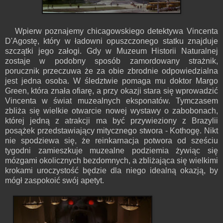
Wpierw poznajemy chicagowskiego detektywa Vincenta
D'Agostę, który w ładowni opuszczonego statku znajduje
szczątki jego załogi. Gdy w Muzeum Historii Naturalnej
zostaje w podobny sposób zamordowany strażnik,
porucznik przeczuwa że za obie zbrodnie odpowiedzialna
jest jedna osoba. W śledztwie pomaga mu doktor Margo
Green, która znała ofiarę, a przy okazji stara się wprowadzić
Vincenta w świat muzealnych eksponatów. Tymczasem
zbliża się wielkie otwarcie nowej wystawy o zabobonach,
której jedną z atrakcji ma być przywieziony z Brazylii
posążek przedstawiający mitycznego stwora - Kothogę. Nikt
nie spodziewa się, że reinkarnacja potwora od sześciu
tygodni zamieszkuje muzealne podziemia żywiąc się
mózgami okolicznych bezdomnych, a zbliżająca się wielkimi
krokami uroczystość będzie dla niego idealną okazją, by
mógł zaspokoić swój apetyt.