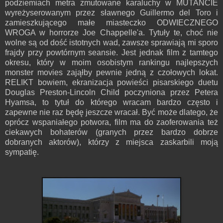
podziemiach metra zmutowane karaluchy w MUTANCIE
wyreżyserowanym przez sławnego Guillermo del Toro i
zamieszkującego małe miasteczko ODWIECZNEGO
WROGA w horrorze Joe Chappelle'a. Tytuły te, choć nie
wolne są od dość istotnych wad, zawsze sprawiają mi sporo
frajdy przy powtórnym seansie. Jest jednak film z tamtego
okresu, który w moim osobistym rankingu najlepszych
monster movies zająłby pewnie jedną z czołowych lokat.
RELIKT bowiem, ekranizacja powieści pisarskiego duetu
Douglas Preston-Lincoln Child poczyniona przez Petera
Hyamsa, to tytuł do którego wracam bardzo często i
zapewne nie raz będę jeszcze wracał. Być może dlatego, że
oprócz wspaniałego potwora, film ma do zaoferowania też
ciekawych bohaterów (granych przez bardzo dobrze
dobranych aktorów), którzy z miejsca zaskarbili moją
sympatię.