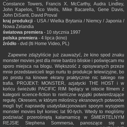
Constance Towers, Francis X. McCarthy, Audra Lindley,
John Kapelos, Tico Wells, Mike Bacarella, Gene Davis,
John DiSanti, David Proval
kraj produkcji
- USA / Wielka Brytania / Niemcy / Japonia /
Nowa Zelandia
światowa premiera
- 10 stycznia 1997
polska premiera
- 4 lipca (kino)
źródło
- dvd (Iti Home Video, PL)
Zapewne zdążyliście już zauważyć, że kino spod znaku
monster movies jest dla mnie bardzo bliskie i poświęcam mu
sporo miejsca na blogu. Większość z opisywanych przeze
mnie przedstawicieli tego nurtu to produkcje telewizyjne, bo
po prostu na kinowe ekrany praktycznie nic takiego nie
trafia. PROJEKT: MONSTER, azjatycki THE HOST i w
końcu świeżutki PACIFIC RIM będący w istocie filmem z
kategorii science-fiction to nieliczne wyjątki potwierdzające
regułę. Okresem, w którym miłośnicy ekranowych potworów
mogli być naprawdę usatysfakcjonowani sporym wysypem
monster movies był koniec lat 90-tych. Wtedy to mogliśmy
podziwiać przerośniętą kałamarnicę w ŚMIERTELNYM
REJSIE Stephena Sommersa, panoszące się w