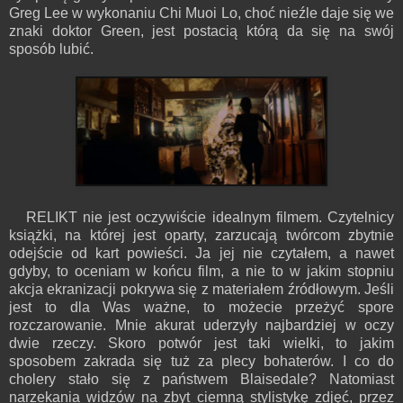
Greg Lee w wykonaniu Chi Muoi Lo, choć nieźle daje się we
znaki doktor Green, jest postacią którą da się na swój
sposób lubić.
RELIKT nie jest oczywiście idealnym filmem. Czytelnicy
książki, na której jest oparty, zarzucają twórcom zbytnie
odejście od kart powieści. Ja jej nie czytałem, a nawet
gdyby, to oceniam w końcu film, a nie to w jakim stopniu
akcja ekranizacji pokrywa się z materiałem źródłowym. Jeśli
jest to dla Was ważne, to możecie przeżyć spore
rozczarowanie. Mnie akurat uderzyły najbardziej w oczy
dwie rzeczy. Skoro potwór jest taki wielki, to jakim
sposobem zakrada się tuż za plecy bohaterów. I co do
cholery stało się z państwem Blaisedale? Natomiast
narzekania widzów na zbyt ciemną stylistykę zdjęć, przez