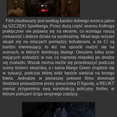
Film zbudowany jest według bardzo dobrego wzorca jakim
są SZCZĘKI Spielberga. Przez dużą część seansu Kothoga
praktycznie nie pojawia się na ekranie, co wzmaga naszą
ciekawość i dobrze działa na wyobraźnię. Miast tego reżyser
skupił się na relacjach pomiędzy bohaterami, a że Ci są
bardzo interesujący, to też nie sposób nudzić się na
scenach, w których dominują dialogi. Owszem, kilka scen
mających wzbudzić w nas co najmniej niepokój po drodze
się znalazło. Wszak można nieźle się przestraszyć podczas
sceny śmierci strażnika, a i sama Margo Green znajdzie się
w sytuacji, podczas której widz będzie siedział na brzegu
fotela. Jednakże w pierwszej połowie filmu dominuje
śledztwo prowadzone przez porucznika D'Agostę, a RELIKT
niemal przypomina swą konstrukcją policyjny thriller, w
którym policjant ściga seryjnego zabójcę.