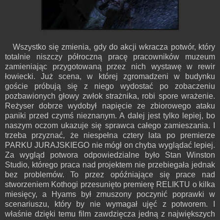
Wszystko się zmienia, gdy do akcji wkracza potwór, który
totalnie niszczy półroczną pracę pracowników muzeum
zamieniając przygotowaną przez nich wystawę w rewir
łowiecki. Już scena, w której zgromadzeni w budynku
goście próbują się z niego wydostać po zobaczeniu
pozbawionych głowy zwłok strażnika, robi spore wrażenie.
Reżyser dobrze wydobył napięcie ze zbiorowego ataku
paniki przed czymś nieznanym. A dalej jest tylko lepiej, bo
naszym oczom ukazuje się sprawca całego zamieszania. I
trzeba przyznać, że niespełna cztery lata po premierze
PARKU JURAJSKIEGO nie mógł on chyba wyglądać lepiej.
Za wygląd potwora odpowiedzialne było Stan Winston
Studio, którego praca nad projektem nie przebiegała jednak
bez problemów. To przez opóźniające się prace nad
stworzeniem Kothogi przesunięto premierę RELIKTU o kilka
miesięcy, a Hyams był zmuszony poczynić poprawki w
scenariuszu, który by nie wymagał ujęć z potworem. I
właśnie dzięki temu film zawdzięcza jedną z największych