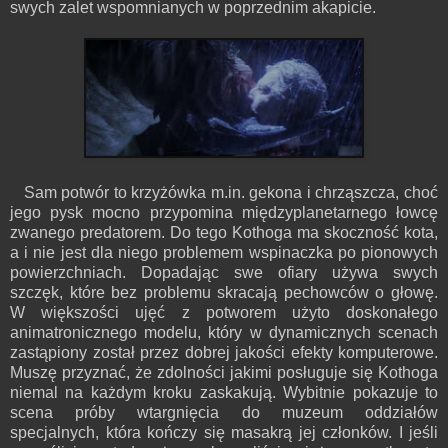
swych zalet wspomnianych w poprzednim akapicie.
Sam potwór to krzyżówka m.in. gekona i chrząszcza, choć
jego pysk mocno przypomina międzyplanetarnego łowcę
zwanego predatorem. Do tego Kothoga ma skoczność kota,
a i nie jest dla niego problemem wspinaczka po pionowych
powierzchniach. Dopadając swe ofiary używa swych
szczęk, które bez problemu skracają pechowców o głowę.
W większości ujęć z potworem użyto doskonałego
animatronicznego modelu, który w dynamicznych scenach
zastąpiony został przez dobrej jakości efekty komputerowe.
Muszę przyznać, że zdolności jakimi posługuje się Kothoga
niemal na każdym kroku zaskakują. Wybitnie pokazuje to
scena próby wtargnięcia do muzeum oddziałów
specjalnych, która kończy się masakrą jej członków. I jeśli