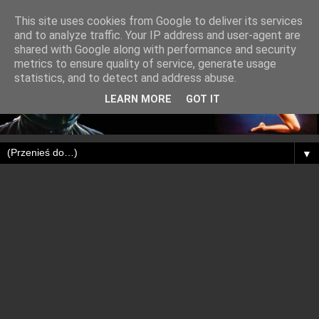
This site uses cookies from Google to deliver its services
and to analyze traffic. Your IP address and user-agent are
shared with Google along with performance and security
metrics to ensure quality of service, generate usage
statistics, and to detect and address abuse.
LEARN MORE
GOT IT
▼