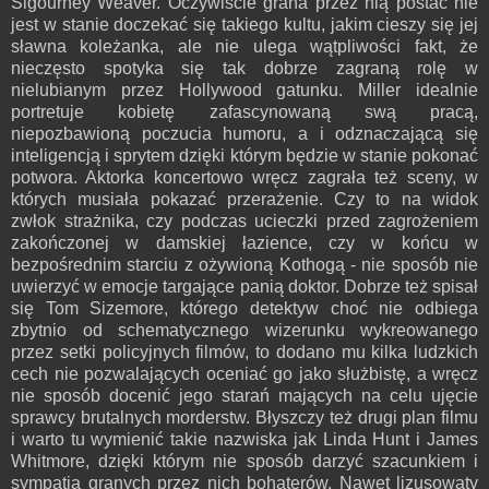
Sigourney Weaver. Oczywiście grana przez nią postać nie
jest w stanie doczekać się takiego kultu, jakim cieszy się jej
sławna koleżanka, ale nie ulega wątpliwości fakt, że
nieczęsto spotyka się tak dobrze zagraną rolę w
nielubianym przez Hollywood gatunku. Miller idealnie
portretuje kobietę zafascynowaną swą pracą,
niepozbawioną poczucia humoru, a i odznaczającą się
inteligencją i sprytem dzięki którym będzie w stanie pokonać
potwora. Aktorka koncertowo wręcz zagrała też sceny, w
których musiała pokazać przerażenie. Czy to na widok
zwłok strażnika, czy podczas ucieczki przed zagrożeniem
zakończonej w damskiej łazience, czy w końcu w
bezpośrednim starciu z ożywioną Kothogą - nie sposób nie
uwierzyć w emocje targające panią doktor. Dobrze też spisał
się Tom Sizemore, którego detektyw choć nie odbiega
zbytnio od schematycznego wizerunku wykreowanego
przez setki policyjnych filmów, to dodano mu kilka ludzkich
cech nie pozwalających oceniać go jako służbistę, a wręcz
nie sposób docenić jego starań mających na celu ujęcie
sprawcy brutalnych morderstw. Błyszczy też drugi plan filmu
i warto tu wymienić takie nazwiska jak Linda Hunt i James
Whitmore, dzięki którym nie sposób darzyć szacunkiem i
sympatią granych przez nich bohaterów. Nawet lizusowaty