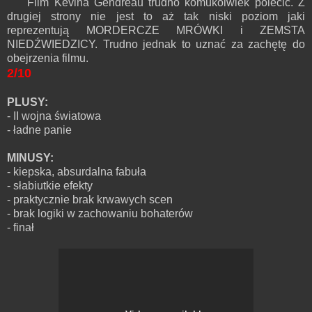
Film Kevina Gendreau trudno komukolwiek polecić. Z
drugiej strony nie jest to aż tak niski poziom jaki
reprezentują MORDERCZE MRÓWKI i ZEMSTA
NIEDŹWIEDZICY. Trudno jednak to uznać za zachętę do
obejrzenia filmu.
2/10
PLUSY:
- II wojna światowa
- ładne panie
MINUSY:
- kiepska, absurdalna fabuła
- słabiutkie efekty
- praktycznie brak krwawych scen
- brak logiki w zachowaniu bohaterów
- finał