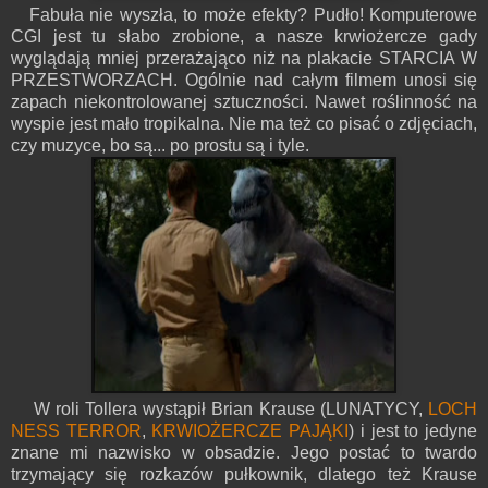
Fabuła nie wyszła, to może efekty? Pudło! Komputerowe
CGI jest tu słabo zrobione, a nasze krwiożercze gady
wyglądają mniej przerażająco niż na plakacie STARCIA W
PRZESTWORZACH. Ogólnie nad całym filmem unosi się
zapach niekontrolowanej sztuczności. Nawet roślinność na
wyspie jest mało tropikalna. Nie ma też co pisać o zdjęciach,
czy muzyce, bo są... po prostu są i tyle.
W roli Tollera wystąpił Brian Krause (LUNATYCY,
LOCH
NESS TERROR
,
KRWIOŻERCZE PAJĄKI
) i jest to jedyne
znane mi nazwisko w obsadzie. Jego postać to twardo
trzymający się rozkazów pułkownik, dlatego też Krause