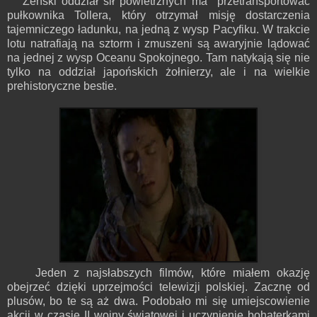
Żeński oddział sił powietrznych ma przetransportować
pułkownika Tollera, który otrzymał misję dostarczenia
tajemniczego ładunku, na jedną z wysp Pacyfiku. W trakcie
lotu natrafiają na sztorm i zmuszeni są awaryjnie lądować
na jednej z wysp Oceanu Spokojnego. Tam natykają się nie
tylko na oddział japońskich żołnierzy, ale i na wielkie
prehistoryczne bestie.
Jeden z najsłabszych filmów, które miałem okazję
obejrzeć dzięki uprzejmości telewizji polskiej. Zacznę od
plusów, bo te są aż dwa. Podobało mi się umiejscowienie
akcji w czasie II wojny światowej i uczynienie bohaterkami