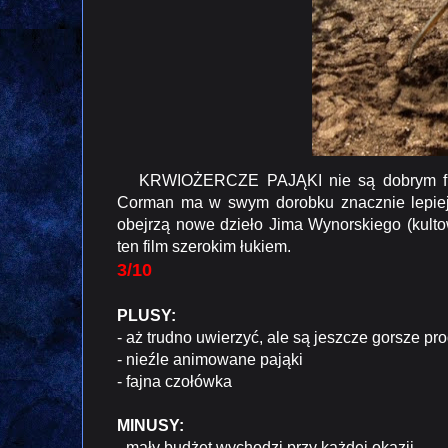
KRWIOŻERCZE PAJĄKI nie są dobrym film
Corman ma w swym dorobku znacznie lepiej 
obejrzą nowe dzieło Jima Wynorskiego (ku
ten film szerokim łukiem.
3/10
PLUSY:
- aż trudno uwierzyć, ale są jeszcze gorsze pr
- nieźle animowane pająki
- fajna czołówka
MINUSY:
- mały budżet wychodzi przy każdej okazji