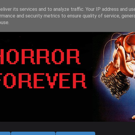
liver its services and to analyze traffic. Your IP address and us
rmance and security metrics to ensure quality of service, gene
buse.