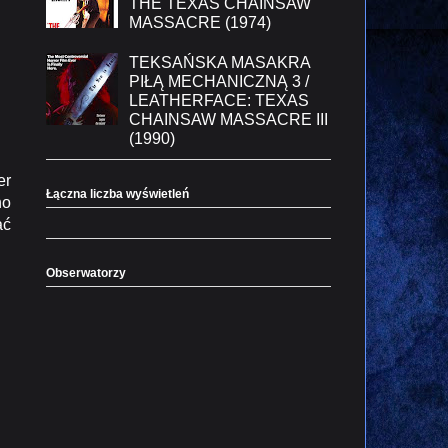
THE TEXAS CHAINSAW
MASSACRE (1974)
TEKSAŃSKA MASAKRA
PIŁĄ MECHANICZNĄ 3 /
LEATHERFACE: TEXAS
CHAINSAW MASSACRE III
(1990)
er
Łączna liczba wyświetleń
no
ać
Obserwatorzy