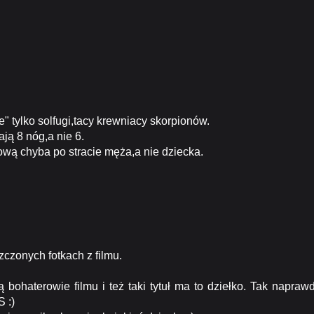
e" tylko solfugi,tacy krewniacy skorpionów.
ją 8 nóg,a nie 6.
dową chyba po stracie męża,a nie dziecka.
czonych fotkach z filmu.
ą bohaterowie filmu i też taki tytuł ma to dziełko. Tak napraw
 :)