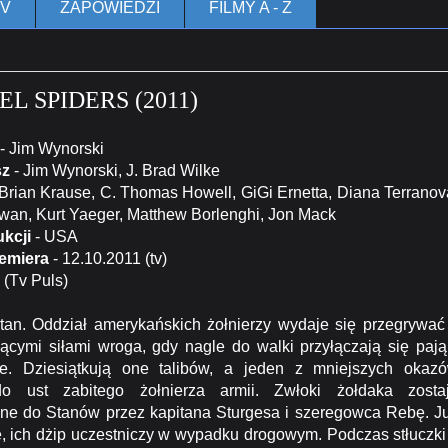
TV
ZAPOWIEDZI
FILMY A - Z
L SPIDERS (2011)
- Jim Wynorski
sz
- Jim Wynorski, J. Brad Wilke
Brian Krause, C. Thomas Howell, GiGi Ernetta, Diana Terranov
wan, Kurt Yaeger, Matthew Borlenghi, Jon Mack
ukcji
- USA
remiera
- 12.10.2011 (tv)
v (Tv Puls)
n. Oddział amerykańskich żołnierzy wydaje się przegrywać
ącymi siłami wroga, gdy nagle do walki przyłączają się pają
ie. Dziesiątkują one talibów, a jeden z mniejszych okaz
o ust zabitego żołnierza armii. Zwłoki żołdaka zosta
ne do Stanów przez kapitana Sturgesa i szeregowca Rebę. J
e, ich dżip uczestniczy w wypadku drogowym. Podczas stłuczki