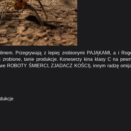
em. Przegrywają z lepiej zrobionymi
PAJĄKAMI
, a i Rog
zrobione, tanie produkcje. Koneserzy kina klasy C na pew
ltowe ROBOTY ŚMIERCI, ZJADACZ KOŚCI), innym radzę omij
odukcje