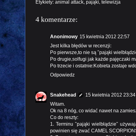
Etykiety:
animal attack
,
pająki
,
telewizja
4 komentarze:
Anonimowy
15 kwietnia 2012 22:57
Jest kilka błędów w recenzji:
Po pierwsze,to nie są "pająki wielbłądzi
Po drugie,solfugi jak każde pajęczaki ma
Po trzecie i ostatnie:Kobieta zostaje w
Odpowiedz
Snakehead
15 kwietnia 2012 23:34
Witam.
Ok na 8 nóg, co widać nawet na zamiesz
Co do reszty:
1. Terminu "pająki wielbłądzie" używaj
powinien się zwać CAMEL SCORPIONS