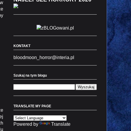
 w
ce
by
KONTAKT
bloodmoon_horror@interia.pl
Szukaj na tym blogu
TRANSLATE MY PAGE
ze
ej
ch
Powered by
Translate
lu