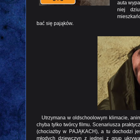
auta wypa
niej dzi
mieszkańc
bać się pająków.
Utrzymana w oldschoolowym klimacie, animo
chyba tylko twórcy filmu. Scenariusza praktyc
(chociażby w
PAJĄKACH
), a tu dochodzi j
młodych dziewczyn z jednej z grup ukrywa