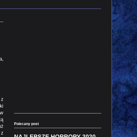
a,
 z
ki
ów
ją
Polecany post
uż
 z
NAJLEPSZE HORRORY 2020