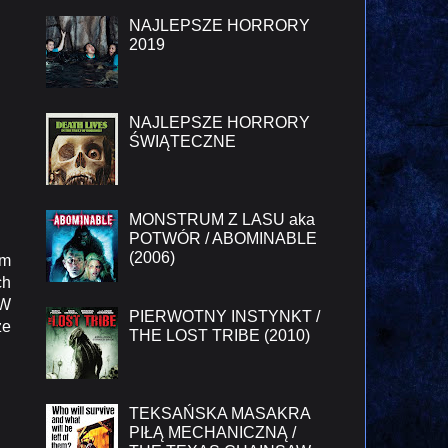
NAJLEPSZE HORRORY
2019
NAJLEPSZE HORRORY
ŚWIĄTECZNE
MONSTRUM Z LASU aka
POTWÓR / ABOMINABLE
(2006)
ym
ch
 W
PIERWOTNY INSTYNKT /
ze
THE LOST TRIBE (2010)
TEKSAŃSKA MASAKRA
PIŁĄ MECHANICZNĄ /