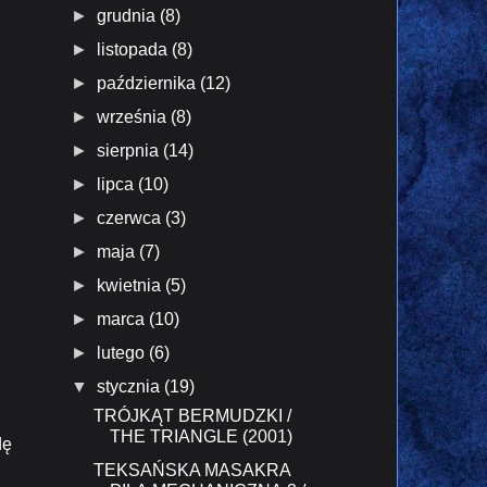
►
grudnia
(8)
►
listopada
(8)
►
października
(12)
►
września
(8)
►
sierpnia
(14)
►
lipca
(10)
►
czerwca
(3)
►
maja
(7)
►
kwietnia
(5)
►
marca
(10)
►
lutego
(6)
▼
stycznia
(19)
TRÓJKĄT BERMUDZKI /
THE TRIANGLE (2001)
dę
TEKSAŃSKA MASAKRA