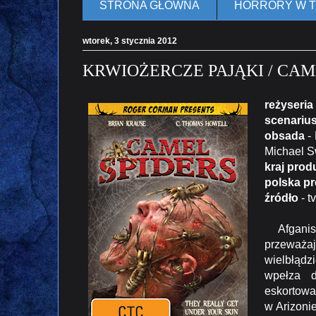
STRONA GŁÓWNA
HORRORY W 
wtorek, 3 stycznia 2012
KRWIOŻERCZE PAJĄKI / CAME
reżyseria
scenariu
obsada
- 
Michael S
kraj prod
polska p
źródło
- t
Afganista
przeważaj
wielbłądz
wpełza d
eskortowa
w Arizoni