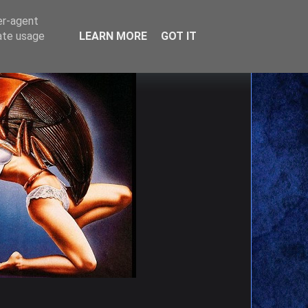
er-agent
rate usage
LEARN MORE
GOT IT