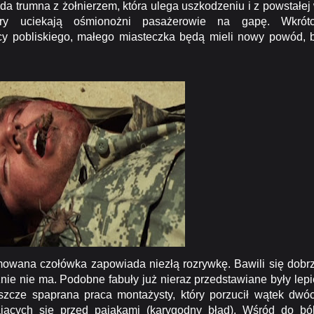
da trumna z żołnierzem, która ulega uszkodzeniu i z powstałej
ury uciekają ośmionożni pasażerowie na gapę. Wkrót
y pobliskiego, małego miasteczka będą mieli nowy powód, 
wana czołówka zapowiada niezłą rozrywkę. Bawili się dobr
znie nie ma. Podobne fabuły już nieraz przedstawiane były lepi
eszcze spaprana praca montażysty, który porzucił wątek dwó
jących się przed pająkami (karygodny błąd). Wśród do bó