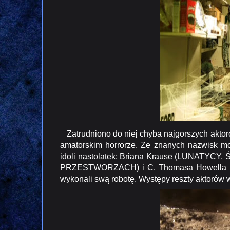
Zatrudniono do niej chyba najgorszych aktoró
amatorskim horrorze. Ze znanych nazwisk m
idoli nastolatek: Briana Krause (LUNATY
PRZESTWORZACH
) i C. Thomasa Howel
wykonali swą robotę. Występy reszty aktorów 