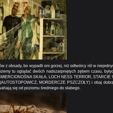
w z obsady, bo wypadli oni gorzej, niż odtwórcy ról w niejedn
ożemy tu oglądać dwóch nadszarpniętych zębem czasu, były
CY, ŚMIERCIONOŚNA SKAŁA,
LOCH NESS TERROR
,
STARCIE
la (AUTOSTOPOWICZ, MORDERCZE PSZCZOŁY) i obaj dobr
wahają się od poziomu średniego do słabego.