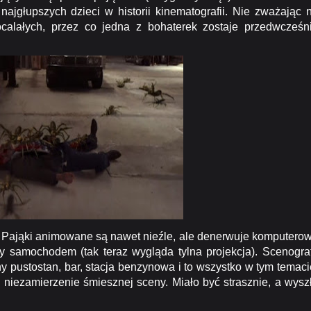
najgłupszych dzieci w historii kinematografii. Nie zważając 
ocalałych, przez co jedna z bohaterek zostaje przedwcześn
 Pająki animowane są nawet nieźle, ale denerwuje komputero
y samochodem (tak teraz wygląda tylna projekcja). Scenograf
y pustostan, bar, stacja benzynowa i to wszystko w tym temaci
j niezamierzenie śmiesznej sceny. Miało być strasznie, a wysz