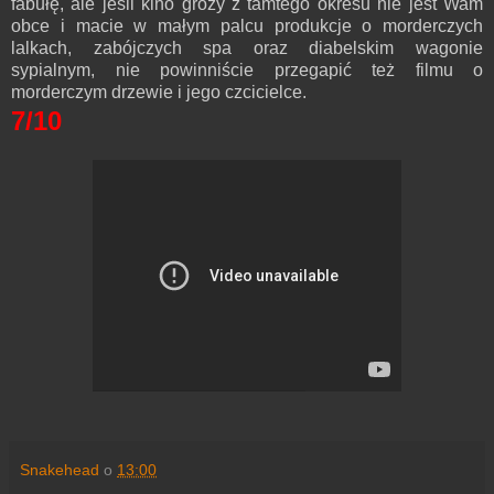
fabułę, ale jeśli kino grozy z tamtego okresu nie jest Wam
obce i macie w małym palcu produkcje o morderczych
lalkach, zabójczych spa oraz diabelskim wagonie
sypialnym, nie powinniście przegapić też filmu o
morderczym drzewie i jego czcicielce.
7/10
Snakehead
o
13:00