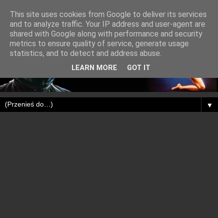
This site uses cookies from Google to deliver its services
and to analyze traffic. Your IP address and user-agent are
shared with Google along with performance and security
metrics to ensure quality of service, generate usage
statistics, and to detect and address abuse.
LEARN MORE
GOT IT
▼