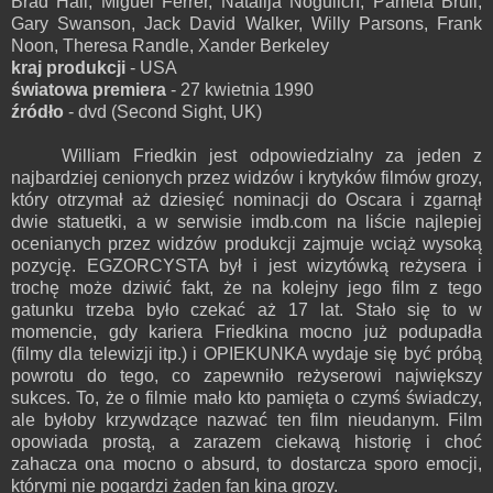
Brad Hall, Miguel Ferrer, Natalija Nogulich, Pamela Brull,
Gary Swanson, Jack David Walker, Willy Parsons, Frank
Noon, Theresa Randle, Xander Berkeley
kraj produkcji
- USA
światowa premiera
- 27 kwietnia 1990
źródło
- dvd (Second Sight, UK)
William Friedkin jest odpowiedzialny za jeden z
najbardziej cenionych przez widzów i krytyków filmów grozy,
który otrzymał aż dziesięć nominacji do Oscara i zgarnął
dwie statuetki, a w serwisie imdb.com na liście najlepiej
ocenianych przez widzów produkcji zajmuje wciąż wysoką
pozycję. EGZORCYSTA był i jest wizytówką reżysera i
trochę może dziwić fakt, że na kolejny jego film z tego
gatunku trzeba było czekać aż 17 lat. Stało się to w
momencie, gdy kariera Friedkina mocno już podupadła
(filmy dla telewizji itp.) i OPIEKUNKA wydaje się być próbą
powrotu do tego, co zapewniło reżyserowi największy
sukces. To, że o filmie mało kto pamięta o czymś świadczy,
ale byłoby krzywdzące nazwać ten film nieudanym. Film
opowiada prostą, a zarazem ciekawą historię i choć
zahacza ona mocno o absurd, to dostarcza sporo emocji,
którymi nie pogardzi żaden fan kina grozy.