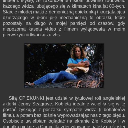
finałem. Myślę, że zakończenie historii powinno zadowolić
każdego widza lubującego się w klimatach kina lat 80-tych.
Starcie młodej matki z demoniczną opiekunką i krucjata ojca
dzierżącego w dłoni piłę mechaniczną to obrazki, które
pozostały na długo w mojej pamięci od czasów, gdy
niepozorna kaseta video z filmem wylądowała w moim
pierwszym odtwarzaczu vhs.
Siłą OPIEKUNKI jest udział w tytułowej roli angielskiej
aktorki Jenny Seagrove. Kobieta idealnie wcieliła się w tę
postać zyskując z początku sympatię widza (i bohaterów
filmu), a potem bezlitośnie wyprowadzając nas z tego błędu.
Osobiście uwielbiam oglądać na ekranie Złe Kobiety i w
dodatku piękne, a Cammilla zdecydowanie należy do ścisłej