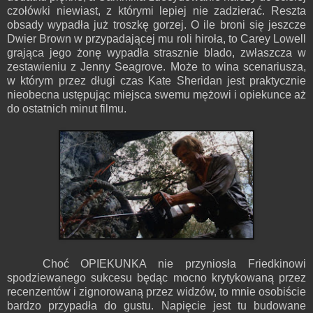
czołówki niewiast, z którymi lepiej nie zadzierać. Reszta
obsady wypadła już troszkę gorzej. O ile broni się jeszcze
Dwier Brown w przypadającej mu roli hiroła, to Carey Lowell
grająca jego żonę wypadła strasznie blado, zwłaszcza w
zestawieniu z Jenny Seagrove. Może to wina scenariusza,
w którym przez długi czas Kate Sheridan jest praktycznie
nieobecna ustępując miejsca swemu mężowi i opiekunce aż
do ostatnich minut filmu.
Choć OPIEKUNKA nie przyniosła Friedkinowi
spodziewanego sukcesu będąc mocno krytykowaną przez
recenzentów i zignorowaną przez widzów, to mnie osobiście
bardzo przypadła do gustu. Napięcie jest tu budowane