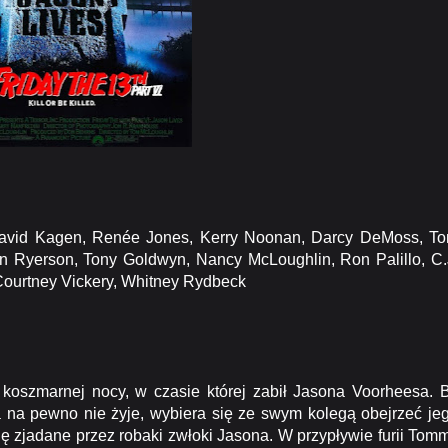
avid Kagen, Renée Jones, Kerry Noonan, Darcy DeMoss, T
nn Ryerson, Tony Goldwyn, Nancy McLoughlin, Ron Palillo, C.
Courtney Vickery, Whitney Rydbeck
szmarnej nocy, w czasie której zabił Jasona Voorheesa. 
a na pewno nie żyje, wybiera się ze swym kolegą obejrzeć je
ię zjadane przez robaki zwłoki Jasona. W przypływie furii Tom