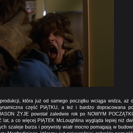
odukcji, która już od samego początku wciąga widza, aż 
 dynamiczna część PIĄTKU, a też i bardzo dopracowana p
że JASON ŻYJE powstał zaledwie rok po NOWYM POCZĄTK
ięć lat, a co więcej PIĄTEK McLoughlina wygląda lepiej niż dw
órych szaleje burza i porywisty wiatr mocno pomagają w budow