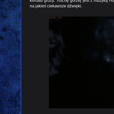
klimatu grozy. Trochę gorzej jest z muzyką H
na jakieś ciekawsze dźwięki.