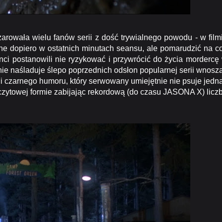
ła wielu fanów serii z dość trywialnego powodu - w film
asne dopiero w ostatnich minutach seansu, ale pomarudzić na c
nci postanowili nie ryzykować i przywrócić do życia mordercę
 naśladuje ślepo poprzednich odsłon popularnej serii wnosz
rcji czarnego humoru, który serwowany umiejętnie nie psuje jedn
zczytowej formie zabijając rekordową (do czasu JASONA X) licz