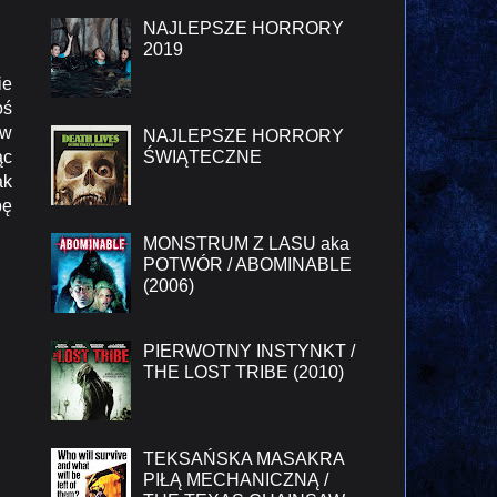
NAJLEPSZE HORRORY
2019
ie
oś
 w
NAJLEPSZE HORRORY
ŚWIĄTECZNE
ąc
ak
bę
MONSTRUM Z LASU aka
POTWÓR / ABOMINABLE
(2006)
PIERWOTNY INSTYNKT /
THE LOST TRIBE (2010)
TEKSAŃSKA MASAKRA
PIŁĄ MECHANICZNĄ /