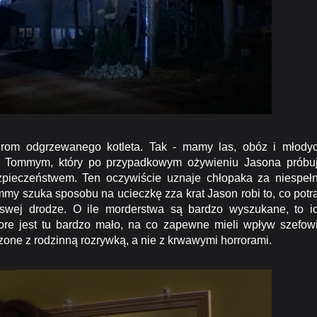
om odgrzewanego kotleta. Tak - mamy las, obóz i młody
na Tommym, który po przypadkowym ożywieniu Jasona próbu
ezpieczeństwem. Ten oczywiście uznaje chłopaka za niespeł
y szuka sposobu na ucieczkę zza krat Jason robi to, co potra
 swej drodze. O ile morderstwa są bardzo wyszukane, to i
gore jest tu bardzo mało, na co zapewne mieli wpływ szefow
rzone z rodzinną rozrywką, a nie z krwawymi horrorami.