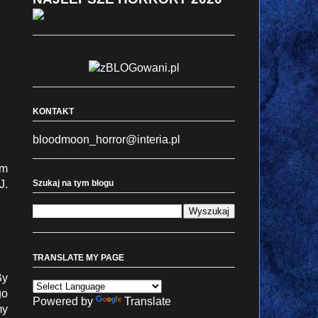
KONTAKT
bloodmoon_horror@interia.pl
om
J.
Szukaj na tym blogu
TRANSLATE MY PAGE
By
go
Powered by
Translate
my