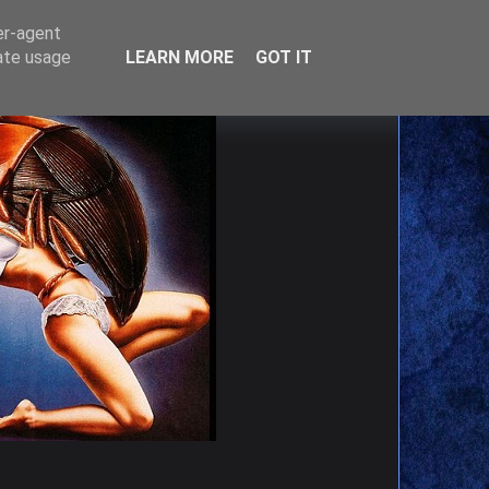
er-agent
rate usage
LEARN MORE
GOT IT