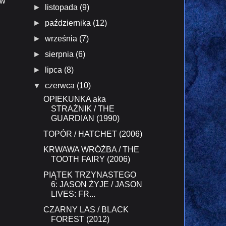
ów
►
listopada
(9)
►
października
(12)
►
września
(7)
►
sierpnia
(6)
►
lipca
(8)
▼
czerwca
(10)
OPIEKUNKA aka
STRAŻNIK / THE
GUARDIAN (1990)
TOPÓR / HATCHET (2006)
KRWAWA WRÓŻBA / THE
TOOTH FAIRY (2006)
PIĄTEK TRZYNASTEGO
6: JASON ŻYJE / JASON
LIVES: FR...
CZARNY LAS / BLACK
FOREST (2012)