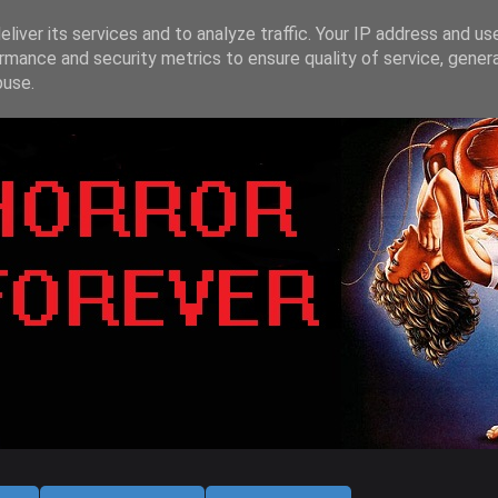
liver its services and to analyze traffic. Your IP address and us
rmance and security metrics to ensure quality of service, gene
buse.