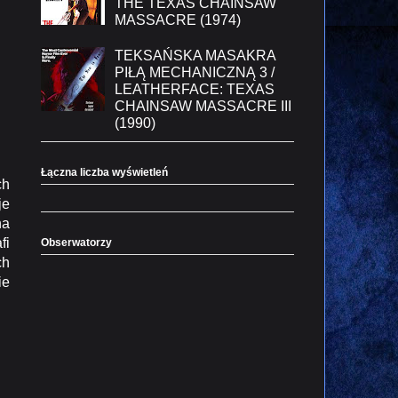
THE TEXAS CHAINSAW
MASSACRE (1974)
TEKSAŃSKA MASAKRA
PIŁĄ MECHANICZNĄ 3 /
LEATHERFACE: TEXAS
CHAINSAW MASSACRE III
(1990)
Łączna liczba wyświetleń
ch
je
na
fi
Obserwatorzy
ch
ie