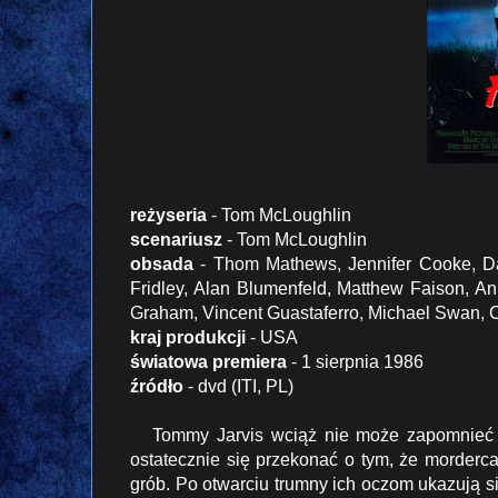
reżyseria
- Tom McLoughlin
scenariusz
- Tom McLoughlin
obsada
- Thom Mathews, Jennifer Cooke, D
Fridley, Alan Blumenfeld, Matthew Faison, A
Graham, Vincent Guastaferro, Michael Swan, 
kraj produkcji
- USA
światowa premiera
- 1 sierpnia 1986
źródło
- dvd (ITI, PL)
Tommy Jarvis wciąż nie może zapomnieć ko
ostatecznie się przekonać o tym, że morderc
grób. Po otwarciu trumny ich oczom ukazują s