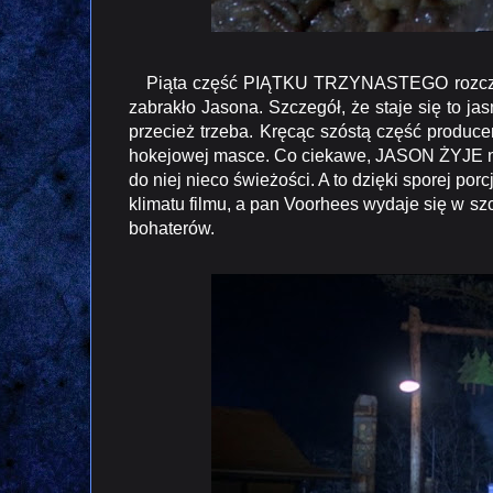
Piąta część PIĄTKU TRZYNASTEGO rozczarowa
zabrakło Jasona. Szczegół, że staje się to j
przecież trzeba. Kręcąc szóstą część produce
hokejowej masce. Co ciekawe, JASON ŻYJE nie
do niej nieco świeżości. A to dzięki sporej po
klimatu filmu, a pan Voorhees wydaje się w s
bohaterów.