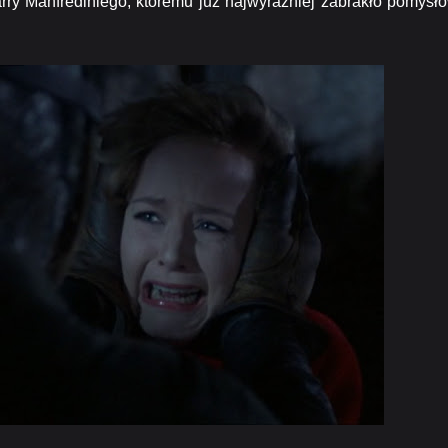
arry Manfrediniego, któremu już najwyraźniej zabrakło pomysł