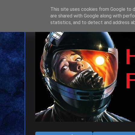
This site uses cookies from Google to de
are shared with Google along with perfo
statistics, and to detect and address a