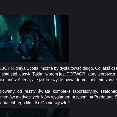
 OBCY Ridleya Scotta, można by dyskutować długo. Co jakiś cz
ziestoletni klasyk. Takim tworem jest POTWÓR, który teoretyczn
ia fanów Aliena, ale jak to zwykle bywa dobre chęci nie zaws
wany od reszty świata kompleks laboratoryjny, szalone
mentów medycznych, który wyglądem przypomina Predatora. 
enia dobrego filmidła. Co nie wyszło?