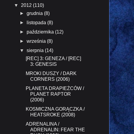
▼
2012
(110)
►
grudnia
(8)
►
listopada
(8)
►
października
(12)
►
września
(8)
▼
sierpnia
(14)
[REC] 3: GENEZA / [REC]
3: GENESIS
MROKI DUSZY / DARK
CORNERS (2006)
PLANETA DRAPIEŻCÓW /
PLANET RAPTOR
(2006)
KOSMICZNA GORĄCZKA /
HEATSROKE (2008)
ADRENALINA /
ADRENALIN: FEAR THE