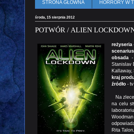
STRONA GŁÓWNA
HORRORY W 
środa, 15 sierpnia 2012
POTWÓR / ALIEN LOCKDOWN 
reżyseria
scenarius
obsada
- 
Stanislav 
Kallaway, 
kraj produ
źródło
- tv
Na zlecen
na celu s
laboratori
Woodman i
odpowiada 
Rita Talon