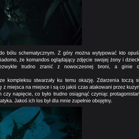
 bólu schematycznym. Z góry można wytypować kto opuś
iadomo, że komandos oglądający zdjęcie swojej żony i dziec
ezwykle trudno zranić z nowoczesnej broni, a ginie 
ze kompleksu stwarzały ku temu okazję. Zdarzenia toczą s
 z miejsca na miejsce i są co jakiś czas atakowani przez kuzy
h czy napięcie, co było trudno osiągnąć czyniąc protagonista
tyka. Jakoś ich los był dla mnie zupełnie obojętny.