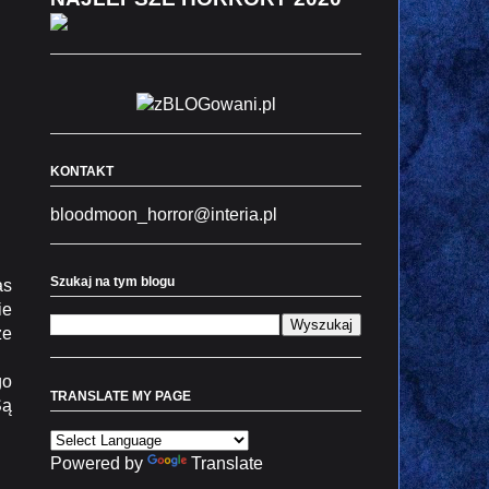
KONTAKT
bloodmoon_horror@interia.pl
Szukaj na tym blogu
as
ie
ze
go
TRANSLATE MY PAGE
Są
Powered by
Translate