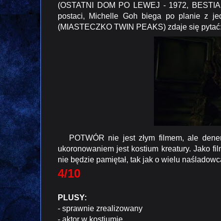
(OSTATNI DOM PO LEWEJ - 1972, BESTIA 
postaci, Michelle Goh biega po planie z j
(MIASTECZKO TWIN PEAKS) zdaje się pytać: "H
POTWÓR nie jest złym filmem, ale denerwo
ukoronowaniem jest kostium kreatury. Jako fil
nie będzie pamiętał, tak jak o wielu naśladow
4/10
PLUSY:
- sprawnie zrealizowany
- aktor w kostiumie