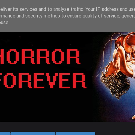
liver its services and to analyze traffic. Your IP address and us
rmance and security metrics to ensure quality of service, gene
buse.