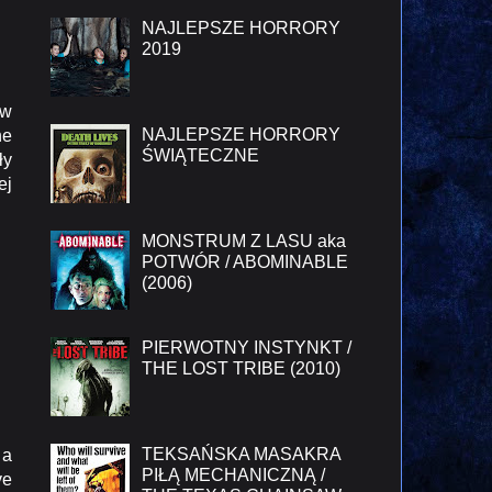
NAJLEPSZE HORRORY
2019
 w
NAJLEPSZE HORRORY
ne
ŚWIĄTECZNE
ły
ej
MONSTRUM Z LASU aka
POTWÓR / ABOMINABLE
(2006)
PIERWOTNY INSTYNKT /
THE LOST TRIBE (2010)
TEKSAŃSKA MASAKRA
 a
PIŁĄ MECHANICZNĄ /
ve