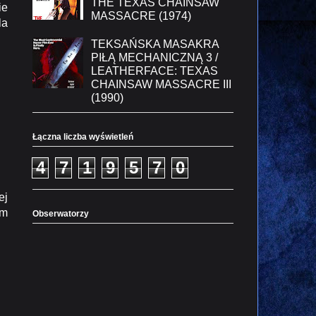
THE TEXAS CHAINSAW
ie
MASSACRE (1974)
la
TEKSAŃSKA MASAKRA
PIŁĄ MECHANICZNĄ 3 /
LEATHERFACE: TEXAS
CHAINSAW MASSACRE III
(1990)
Łączna liczba wyświetleń
4
7
1
9
5
7
0
ej
im
Obserwatorzy