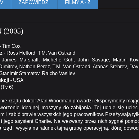
TV
ZAPOWIEDZI
FILMY A - Z
(2005)
- Tim Cox
z
- Ross Helford, T.M. Van Ostrand
James Marshall, Michelle Goh, John Savage, Martin Kov
Dimitrov, Nathan Perez, T.M. Van Ostrand, Atanas Srebrev, Dav
Stanimir Stamatov, Raicho Vasilev
kcji
- USA
 (Tv 6)
ie rządu doktor Alan Woodman prowadzi eksperymenty mają
tworzenie idealnej maszyny do zabijania. Tej udaje się uciec
um i zabić prawie wszystkich jego pracowników. Przeżywają tyl
 jego asystent Charlie. Na wezwany przez nich sygnał pomo
rząd i wysyła na ratunek tajną grupę operacyjną, której dowod
.