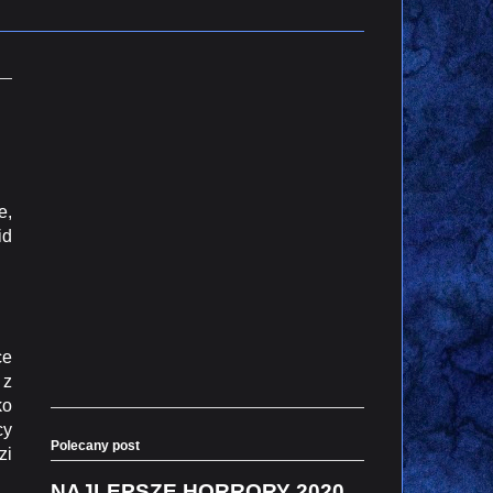
e,
id
ce
 z
ko
cy
Polecany post
zi
NAJLEPSZE HORRORY 2020