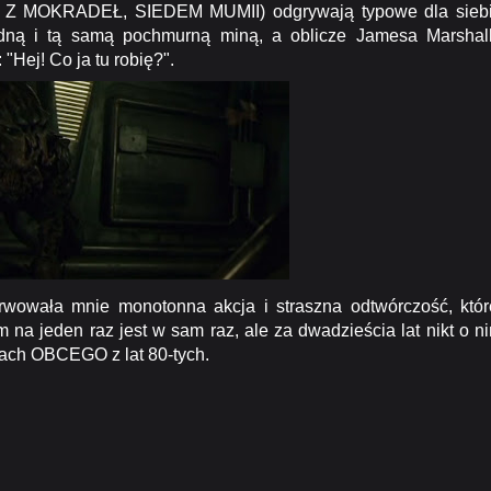
Z MOKRADEŁ, SIEDEM MUMII) odgrywają typowe dla sieb
edną i tą samą pochmurną miną, a oblicze Jamesa Marshal
ej! Co ja tu robię?".
wała mnie monotonna akcja i straszna odtwórczość, któr
m na jeden raz jest w sam raz, ale za dwadzieścia lat nikt o n
cach OBCEGO z lat 80-tych.