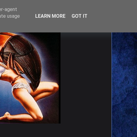
er-agent
rate usage
LEARN MORE
GOT IT