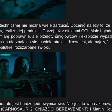
echnicznej nie można wiele zarzucić. Docenić należy to, że
chę realizm tej produkcji. Gorzej już z efektami CGI. Małe i głod
iarę poprawnie, ale przeloty śmigłowców i eksplozje wypad
n nie znalazło się tu wiele atrakcji. Krew jest, ale najczęści
plutkie, rozszarpane zwłoki.
, ale jest bardzo jednowymiarowe. Nie jest to wina aktorów,
age (CARNOSAUR 2, GNIAZDO, BEREAVEMENT) i Martin Ko