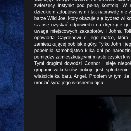
zwierzęcy instynkt pod pełną kontrolą. W 
dzieckiem adoptowanym i tak naprawdę nie w
barze Wild Joe, który okazuje się być też wi
szansę uzyskać odpowiedzi na dręczące go 
uwagę miejscowych zakapiorów i Johna Toll
opowiada Caydenowi o jego matce, która 
zamieszkującej pobliskie góry. Tylko John i j
popełniła samobójstwo kilka dni po narodzi
pomiędzy zamieszkującymi miasto czystej krwi 
Tymi drugimi dowodzi Connor i sieje niep
grupami wilkołaków pokoju jest spłodzenie
właścicielka baru, Angel. Problem w tym, ż
urodzić syna jego własnemu ojcu.