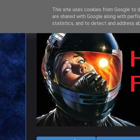
This site uses cookies from Google to de
are shared with Google along with perfo
statistics, and to detect and address a