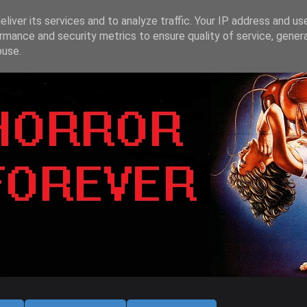
liver its services and to analyze traffic. Your IP address and us
rmance and security metrics to ensure quality of service, gene
buse.