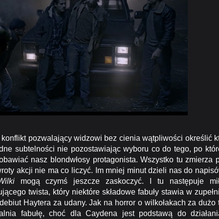
flikt pozwalający widzowi bez cienia wątpliwości określić k
żadne subtelności nie pozostawiając wyboru co do tego, po któr
obawiać nasz blondwłosy protagonista. Wszystko tu zmierza 
roty akcji nie ma co liczyć. Im mniej minut dzieli nas do napis
Wilki
mogą czymś jeszcze zaskoczyć. I tu następuje mi
jącego twista, który niektóre składowe fabuły stawia w zupełn
debiut Haytera za udany. Jak na horror o wilkołakach za dużo 
lnia fabułę, choć dla Caydena jest podstawą do działani