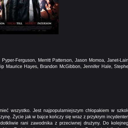
n Pyper-Ferguson, Merritt Patterson, Jason Momoa, Janet-Lai
lip Maurice Hayes, Brandon McGibbon, Jennifer Hale, Steph
eć wszystko. Jest najpopularniejszym chłopakiem w szkol
zynę. Życie jak w bajce kończy się wraz z przykrym incydente
dotkliwie rani zawodnika z przeciwnej drużyny. Do kolejne