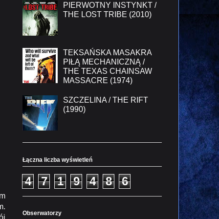
PIERWOTNY INSTYNKT /
THE LOST TRIBE (2010)
TEKSAŃSKA MASAKRA
PIŁĄ MECHANICZNĄ /
THE TEXAS CHAINSAW
MASSACRE (1974)
SZCZELINA / THE RIFT
(1990)
Łączna liczba wyświetleń
4
7
1
9
4
8
6
ym
m.
Obserwatorzy
ój