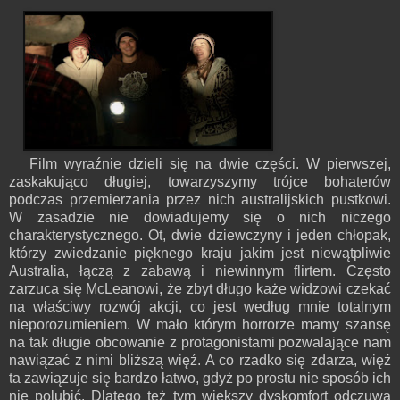
Film wyraźnie dzieli się na dwie części. W pierwszej,
zaskakująco długiej, towarzyszymy trójce bohaterów
podczas przemierzania przez nich australijskich pustkowi.
W zasadzie nie dowiadujemy się o nich niczego
charakterystycznego. Ot, dwie dziewczyny i jeden chłopak,
którzy zwiedzanie pięknego kraju jakim jest niewątpliwie
Australia, łączą z zabawą i niewinnym flirtem. Często
zarzuca się McLeanowi, że zbyt długo każe widzowi czekać
na właściwy rozwój akcji, co jest według mnie totalnym
nieporozumieniem. W mało którym horrorze mamy szansę
na tak długie obcowanie z protagonistami pozwalające nam
nawiązać z nimi bliższą więź. A co rzadko się zdarza, więź
ta zawiązuje się bardzo łatwo, gdyż po prostu nie sposób ich
nie polubić. Dlatego też tym większy dyskomfort odczuwa