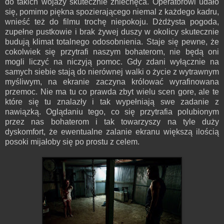
do takich wojaży skutecznie zniechęca. Operatorowi udało
się, pomimo piękna spozierającego niemal z każdego kadru,
wnieść też do filmu trochę niepokoju. Dżdżysta pogoda,
zupełne pustkowie i brak żywej duszy w okolicy skutecznie
budują klimat totalnego odosobnienia. Staje się pewne, że
cokolwiek się przytrafi naszym bohaterom, nie będą oni
mogli liczyć na niczyją pomoc. Gdy zdani wyłącznie na
samych siebie stają do nierównej walki o życie z wytrawnym
myśliwym, na ekranie zaczyna królować wyrafinowana
przemoc. Nie ma tu co prawda zbyt wielu scen gore, ale te
które się tu znalazły i tak wypełniają swe zadanie z
nawiązką. Oglądaniu tego, co się przytrafia polubionym
przez nas bohaterom i tak towarzyszy na tyle duży
dyskomfort, że ewentualne zalanie ekranu większą ilością
posoki mijałoby się po prostu z celem.