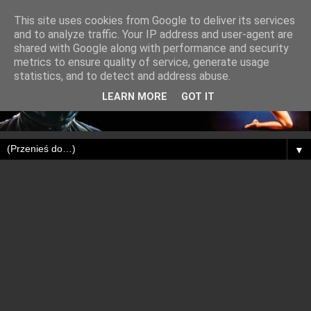
This site uses cookies from Google to deliver its services
and to analyze traffic. Your IP address and user-agent are
shared with Google along with performance and security
metrics to ensure quality of service, generate usage
statistics, and to detect and address abuse.
LEARN MORE
GOT IT
▼