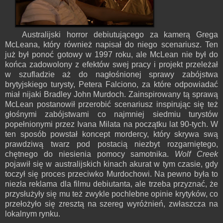
Australijski horror debiutującego za kamerą Grega
McLeana, który również napisał do niego scenariusz. Ten
już był ponoć gotowy w 1997 roku, ale McLean nie był do
końca zadowolony z efektów swej pracy i projekt przeleżał
w szufladzie aż do nagłośnionej sprawy zabójstwa
brytyjskiego turysty, Petera Falciono, za które odpowiadać
miał nijaki Bradley John Murdoch. Zainspirowany tą sprawą
McLean postanowił przerobić scenariusz inspirując się też
głośnymi zabójstwami co najmniej siedmiu turystów
popełnionymi przez Ivana Milata na początku lat 90-tych. W
ten sposób powstał koncept mordercy, który skrywa swą
prawdziwą twarz pod postacią niezbyt rozgarniętego,
chętnego do niesienia pomocy samotnika.
Wolf Creek
pojawił się w australijskich kinach akurat w tym czasie, gdy
toczył się proces przeciwko Murdochowi. Na pewno była to
niezła reklama dla filmu debiutanta, ale trzeba przyznać, że
przysłużyły się mu też zwykle pochlebne opinie krytyków, co
przełożyło się zresztą na szereg wyróżnień, zwłaszcza na
lokalnym rynku.