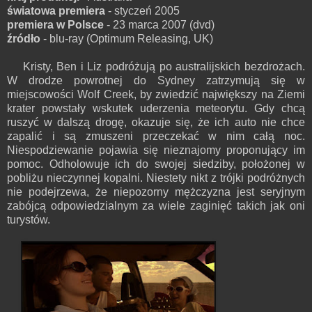
światowa premiera
- styczeń 2005
premiera w Polsce
- 23 marca 2007 (dvd)
źródło
- blu-ray (Optimum Releasing, UK)
Kristy, Ben i Liz podróżują po australijskich bezdrożach.
W drodze powrotnej do Sydney zatrzymują się w
miejscowości Wolf Creek, by zwiedzić największy na Ziemi
krater powstały wskutek uderzenia meteorytu. Gdy chcą
ruszyć w dalszą drogę, okazuje się, że ich auto nie chce
zapalić i są zmuszeni przeczekać w nim całą noc.
Niespodziewanie pojawia się nieznajomy proponujący im
pomoc. Odholowuje ich do swojej siedziby, położonej w
pobliżu nieczynnej kopalni. Niestety nikt z trójki podróżnych
nie podejrzewa, że niepozorny mężczyzna jest seryjnym
zabójcą odpowiedzialnym za wiele zaginięć takich jak oni
turystów.