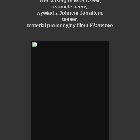
The Making of
Wolf Creek
,
usunięte sceny,
wywiad z Johnem Jarrattem,
teaser,
materiał promocyjny filmu
Kłamstwo