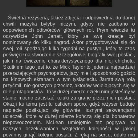
Świetna reżyseria, takież zdjęcia i odpowiednia do danej
chwili muzyka byłyby niczym, gdyby nie zadbano o
odpowiednich odtwórców głównych ról. Prym wiedzie tu
oczywiście John Jarratt, który za swą kreację był
nominowany do kilku nagród. Aktor przygotowywał się do
swej roli spędzając kilka tygodni na pustyni, który to czas
poświęcił na stworzenie szczegółowej biografii swej postaci,
jak i na ćwiczenie charakterystycznego dla niej chichotu.
Skutkiem tego jest to, że Mick Taylor to jeden z najbardziej
przerażających psychopatów, jacy mieli sposobność gościć
na kinowych ekranach w tym tysiącleciu. Jarratt swą rolą
przyćmił, nie gorszych przecież, aktorów wcielających się w
role protagonistów. To w dużej mierze dzięki nim jesteśmy w
stanie mocno zaciskać kciuki za grane przez nich postaci.
Okazji ku temu jest tu całkiem sporo, gdyż reżyser buduje
napięcie posiłkując się głównie licznymi sekwencjami
ucieczek, które w dużej mierze kończą się dla bohaterów
niepowodzeniem. McLean umiejętnie też pogrywa na
naszych oczekiwaniach względem kolejności w jakiej
powinny ginąć kolejne postaci. Z ręką na sercu, udało mu