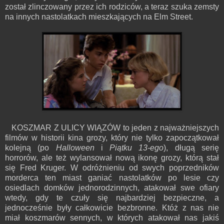
został zlinczowany przez ich rodziców, a teraz szuka zemsty
na innych nastolatkach mieszkających na Elm Street.
KOSZMAR Z ULICY WIĄZÓW to jeden z najważniejszych
filmów w historii kina grozy, który nie tylko zapoczątkował
kolejną (po
Halloween
i
Piątku 13-ego
), długą serię
horrorów, ale też wylansował nową ikonę grozy, którą stał
się Fred Kruger. W odróżnieniu od swych poprzedników
morderca ten miast ganiać nastolatków po lesie czy
osiedlach domków jednorodzinnych, atakował swe ofiary
wtedy, gdy te czuły się najbardziej bezpieczne, a
jednocześnie były całkowicie bezbronne. Któż z nas nie
miał koszmarów sennych, w których atakował nas jakiś