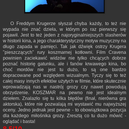
O Freddym Krugerze słyszał chyba każdy, to też nie
wypada nie znać dzieła, w którym po raz pierwszy się
pojawił. Jest to też jeden z najoryginalniejszych slasherów
w historii kina, a jego charakterystyczny motyw muzyczny na
długo zapada w pamięci. Tak jak dźwięk ostrzy Krugera
"pieszczących" rury koszmarnej kotłowni. Film Cravena
powinien zaciekawić widzów nie tylko chcących dobrze
poznać historię gatunku, ale i fanów krwawego kina, bo
choć mordów nie jest tu dużo, to są one bardzo
dopracowane pod względem wizualnym. Tyczy się to też
całej masy innych efektów użytych w filmie, które skutecznie
wprowadzają nas w nastrój grozy czy nawet powodują
obrzydzenie. KOSZMAR na pewno nie jest idealnym
dziełem. Znalazło się tu kilka błędów (finał, nierówna gra
aktorska), które nie pozwalają mi wystawić mu najwyższej
oceny. Jedno jednak jest pewne - to obowiązkowa pozycja
dla każdego miłośnika grozy. Zresztą co tu dużo mówić -
oglądać i basta!
8,5/10