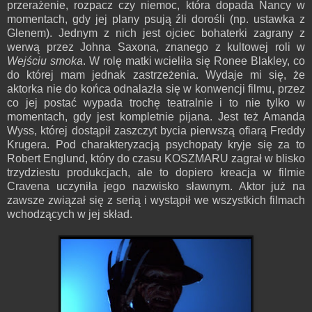
przerażenie, rozpacz czy niemoc, która dopada Nancy w
momentach, gdy jej plany psują źli dorośli (np. ustawka z
Glenem). Jednym z nich jest ojciec bohaterki zagrany z
werwą przez Johna Saxona, znanego z kultowej roli w
Wejściu smoka
. W rolę matki wcieliła się Ronee Blakley, co
do której mam jednak zastrzeżenia. Wydaje mi się, że
aktorka nie do końca odnalazła się w konwencji filmu, przez
co jej postać wypada trochę teatralnie i to nie tylko w
momentach, gdy jest kompletnie pijana. Jest też Amanda
Wyss, której dostąpił zaszczyt bycia pierwszą ofiarą Freddy
Krugera. Pod charakteryzacją psychopaty kryje się za to
Robert Englund, który do czasu KOSZMARU zagrał w blisko
trzydziestu produkcjach, ale to dopiero kreacja w filmie
Cravena uczyniła jego nazwisko sławnym. Aktor już na
zawsze związał się z serią i wystąpił we wszystkich filmach
wchodzących w jej skład.