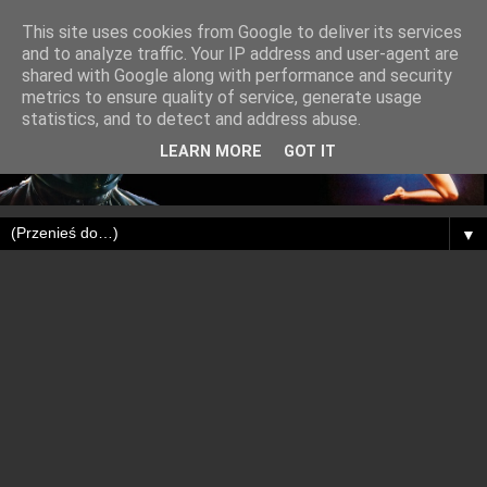
This site uses cookies from Google to deliver its services
and to analyze traffic. Your IP address and user-agent are
shared with Google along with performance and security
metrics to ensure quality of service, generate usage
statistics, and to detect and address abuse.
LEARN MORE
GOT IT
▼