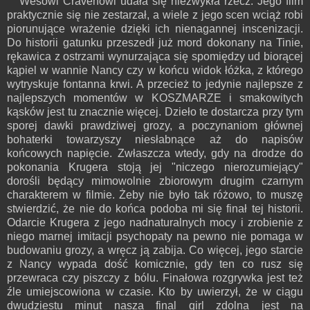
Wesowi Cravenowi udała się niezwykła rzecz. Jego film
praktycznie się nie zestarzał, a wiele z jego scen wciąż robi
piorunujące wrażenie dzięki ich nienagannej inscenizacji.
Do historii gatunku przeszedł już mord dokonany na Tinie,
rękawica z ostrzami wynurzająca się spomiędzy ud biorącej
kąpiel w wannie Nancy czy w końcu widok łóżka, z którego
wytryskuje fontanna krwi. A przecież to jedynie najlepsze z
najlepszych momentów w KOSZMARZE i smakowitych
kąsków jest tu znacznie więcej. Dzieło te dostarcza przy tym
sporej dawki prawdziwej grozy, a poczynaniom głównej
bohaterki towarzyszy niesłabnące aż do napisów
końcowych napięcie. Zwłaszcza wtedy, gdy na drodze do
pokonania Krugera stoją jej "niczego nierozumiejący"
dorośli będący mimowolnie zbiorowym drugim czarnym
charakterem w filmie. Żeby nie było tak różowo, to muszę
stwierdzić, że nie do końca podoba mi się finał tej historii.
Odarcie Krugera z jego nadnaturalnych mocy i zrobienie z
niego marnej imitacji psychopaty na pewno nie pomaga w
budowaniu grozy, a wręcz ją zabija. Co więcej, jego starcie
z Nancy wypada dość komicznie, gdy ten co rusz się
przewraca czy piszczy z bólu. Finałowa rozgrywka jest też
źle umiejscowiona w czasie. Kto by uwierzył, że w ciągu
dwudziestu minut nasza final girl zdolna jest na