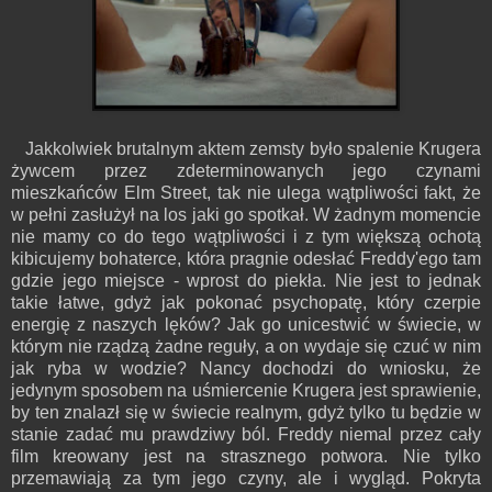
Jakkolwiek brutalnym aktem zemsty było spalenie Krugera
żywcem przez zdeterminowanych jego czynami
mieszkańców Elm Street, tak nie ulega wątpliwości fakt, że
w pełni zasłużył na los jaki go spotkał. W żadnym momencie
nie mamy co do tego wątpliwości i z tym większą ochotą
kibicujemy bohaterce, która pragnie odesłać Freddy'ego tam
gdzie jego miejsce - wprost do piekła. Nie jest to jednak
takie łatwe, gdyż jak pokonać psychopatę, który czerpie
energię z naszych lęków? Jak go unicestwić w świecie, w
którym nie rządzą żadne reguły, a on wydaje się czuć w nim
jak ryba w wodzie? Nancy dochodzi do wniosku, że
jedynym sposobem na uśmiercenie Krugera jest sprawienie,
by ten znalazł się w świecie realnym, gdyż tylko tu będzie w
stanie zadać mu prawdziwy ból. Freddy niemal przez cały
film kreowany jest na strasznego potwora. Nie tylko
przemawiają za tym jego czyny, ale i wygląd. Pokryta