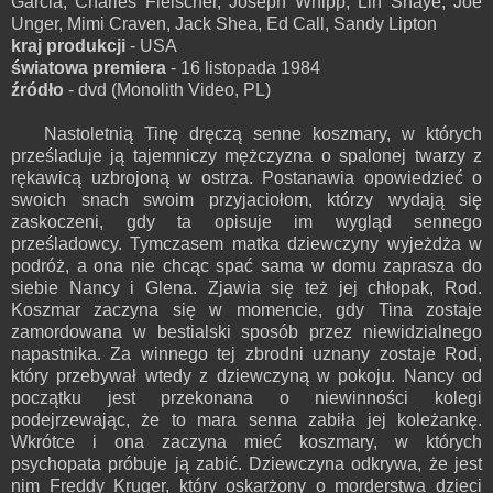
Garcia, Charles Fleischer, Joseph Whipp, Lin Shaye, Joe
Unger, Mimi Craven, Jack Shea, Ed Call, Sandy Lipton
kraj produkcji
- USA
światowa premiera
- 16 listopada 1984
źródło
- dvd (Monolith Video, PL)
Nastoletnią Tinę dręczą senne koszmary, w których
prześladuje ją tajemniczy mężczyzna o spalonej twarzy z
rękawicą uzbrojoną w ostrza. Postanawia opowiedzieć o
swoich snach swoim przyjaciołom, którzy wydają się
zaskoczeni, gdy ta opisuje im wygląd sennego
prześladowcy. Tymczasem matka dziewczyny wyjeżdża w
podróż, a ona nie chcąc spać sama w domu zaprasza do
siebie Nancy i Glena. Zjawia się też jej chłopak, Rod.
Koszmar zaczyna się w momencie, gdy Tina zostaje
zamordowana w bestialski sposób przez niewidzialnego
napastnika. Za winnego tej zbrodni uznany zostaje Rod,
który przebywał wtedy z dziewczyną w pokoju. Nancy od
początku jest przekonana o niewinności kolegi
podejrzewając, że to mara senna zabiła jej koleżankę.
Wkrótce i ona zaczyna mieć koszmary, w których
psychopata próbuje ją zabić. Dziewczyna odkrywa, że jest
nim Freddy Kruger, który oskarżony o morderstwa dzieci