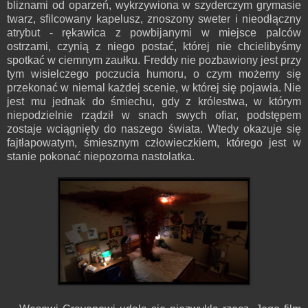
bliznami od oparzeń, wykrzywiona w szyderczym grymasie
twarz, sfilcowany kapelusz, znoszony sweter i nieodłączny
atrybut - rękawica z powbijanymi w miejsce palców
ostrzami, czynią z niego postać, której nie chcielibyśmy
spotkać w ciemnym zaułku. Freddy nie pozbawiony jest przy
tym wisielczego poczucia humoru, o czym możemy się
przekonać w niemal każdej scenie, w której się pojawia. Nie
jest mu jednak do śmiechu, gdy z królestwa, w którym
niepodzielnie rządził w snach swych ofiar, podstępem
zostaje wciągnięty do naszego świata. Wtedy okazuje się
fajtłapowatym, śmiesznym człowieczkiem, którego jest w
stanie pokonać niepozorna nastolatka.