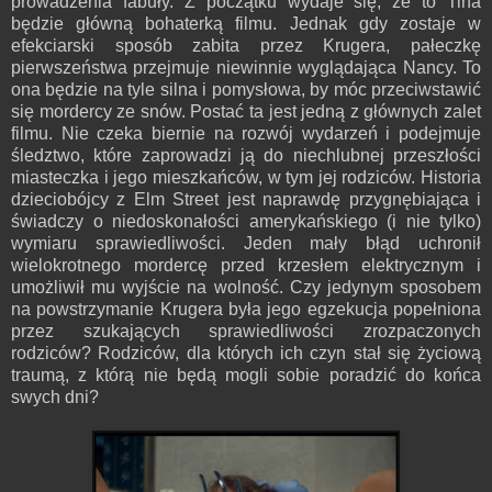
prowadzenia fabuły. Z początku wydaje się, że to Tina
będzie główną bohaterką filmu. Jednak gdy zostaje w
efekciarski sposób zabita przez Krugera, pałeczkę
pierwszeństwa przejmuje niewinnie wyglądająca Nancy. To
ona będzie na tyle silna i pomysłowa, by móc przeciwstawić
się mordercy ze snów. Postać ta jest jedną z głównych zalet
filmu. Nie czeka biernie na rozwój wydarzeń i podejmuje
śledztwo, które zaprowadzi ją do niechlubnej przeszłości
miasteczka i jego mieszkańców, w tym jej rodziców. Historia
dzieciobójcy z Elm Street jest naprawdę przygnębiająca i
świadczy o niedoskonałości amerykańskiego (i nie tylko)
wymiaru sprawiedliwości. Jeden mały błąd uchronił
wielokrotnego mordercę przed krzesłem elektrycznym i
umożliwił mu wyjście na wolność. Czy jedynym sposobem
na powstrzymanie Krugera była jego egzekucja popełniona
przez szukających sprawiedliwości zrozpaczonych
rodziców? Rodziców, dla których ich czyn stał się życiową
traumą, z którą nie będą mogli sobie poradzić do końca
swych dni?