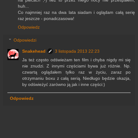
na plecach ;-) Ileż to przez niego nocy nie przespałem,
huh...
Co najmniej raz na dwa lata siadam i oglądam całą serię
raz jeszcze - ponadczasowa!
Odpowiedz
Odpowiedzi
Snakehead
3 listopada 2013 22:23
Ja też często odświeżam ten film i chyba nigdy mi się
nie znudzi. Z innymi częściami bywa już różnie. Np.
czwartą oglądałem tylko raz w życiu, zaraz po
otrzymaniu boxu z całą serią. Niedługo będzie okazja,
by odświeżyć zarówno ją jak i inne części:)
Odpowiedz