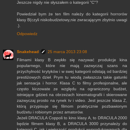
Jeszcze nigdy nie słyszałem o kategorii "C"?
Powiedział bym że ten film należy do kategorii horrorów
klasy B(czyli niskobudżetowy,nie zwracającym zbytnio uwagi
.).
Odpowiedz
Snakehead
25 marca 2013 23:08
Filmami klasy B zwykło się nazywać produkcje kina
popularnego, które nie mają zazwyczaj szans na
przychylność krytyków i w swej kategorii odstają od bardziej
prestiżowych dzieł. Prym tu wiodą zwłaszcza takie gatunki
jak sensacja i horror. Klasa C to filmy profesjonalne, ale
często kiczowate ze względu na ograniczony budżet,
istniejące gdzieś na obrzeżach kinematografii i skierowane
zazwyczaj prosto na rynek tv i video. Jest jeszcze klasa Z,
którą przypisuje się filmom praktycznie pozbawionym
budżetu i robionym przez amatorów.
Jeżeli DRACULA Coppoli to kino klasy A, to DRACULA 2000
będzie filmem klasy B, a DRACULA 3000 przynależy do
kategorii C, jak i większość produkcji wyprodukowanych dla