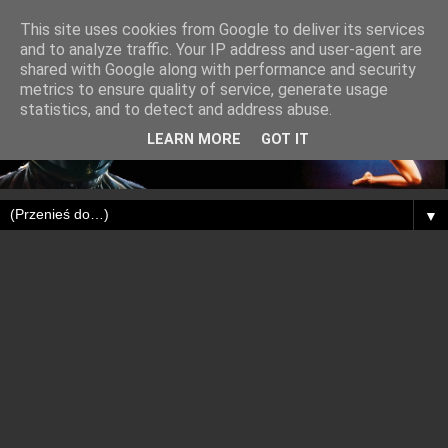
This site uses cookies from Google to deliver its services
and to analyze traffic. Your IP address and user-agent are
shared with Google along with performance and security
metrics to ensure quality of service, generate usage
statistics, and to detect and address abuse.
LEARN MORE
GOT IT
▼