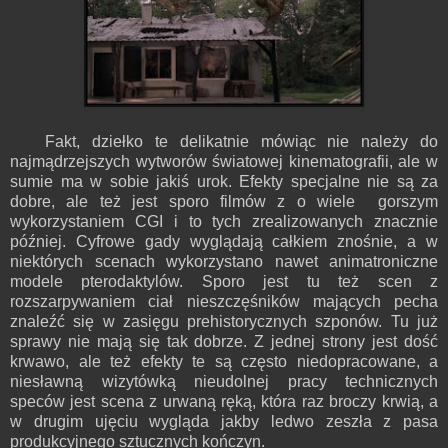
Fakt, dziełko te delikatnie mówiąc nie należy do
najmądrzejszych wytworów światowej kinematografii, ale w
sumie ma w sobie jakiś urok. Efekty specjalne nie są za
dobre, ale też jest sporo filmów z o wiele gorszym
wykorzystaniem CGI i to tych zrealizowanych znacznie
później. Cyfrowe gady wyglądają całkiem znośnie, a w
niektórych scenach wykorzystano nawet animatroniczne
modele pterodaktylów. Sporo jest tu też scen z
rozszarpywaniem ciał nieszczęśników mających pecha
znaleźć się w zasięgu prehistorycznych szponów. Tu już
sprawy nie mają się tak dobrze. Z jednej strony jest dość
krwawo, ale też efekty te są często niedopracowane, a
niesławną wizytówką nieudolnej pracy technicznych
speców jest scena z urwaną ręką, która raz broczy krwią, a
w drugim ujęciu wygląda jakby ledwo zeszła z pasa
produkcyjnego sztucznych kończyn.