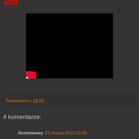
4/10
Snakehead
o
18:59
4 komentarze:
Anonimowy
25 marca 2013 22:00