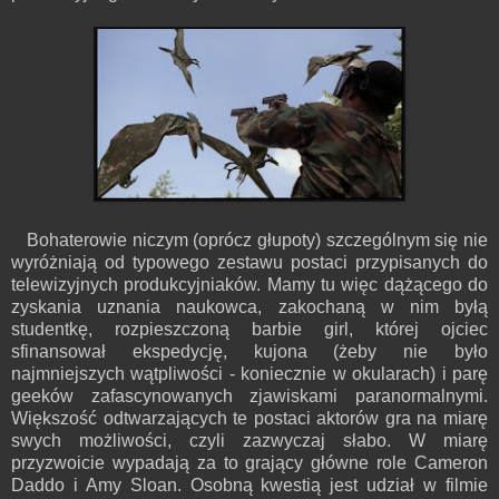
Bohaterowie niczym (oprócz głupoty) szczególnym się nie
wyróżniają od typowego zestawu postaci przypisanych do
telewizyjnych produkcyjniaków. Mamy tu więc dążącego do
zyskania uznania naukowca, zakochaną w nim byłą
studentkę, rozpieszczoną barbie girl, której ojciec
sfinansował ekspedycję, kujona (żeby nie było
najmniejszych wątpliwości - koniecznie w okularach) i parę
geeków zafascynowanych zjawiskami paranormalnymi.
Większość odtwarzających te postaci aktorów gra na miarę
swych możliwości, czyli zazwyczaj słabo. W miarę
przyzwoicie wypadają za to grający główne role Cameron
Daddo i Amy Sloan. Osobną kwestią jest udział w filmie