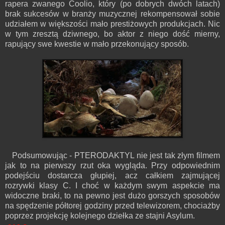
rapera zwanego Coolio, który (po dobrych dwóch latach)
brak sukcesów w branży muzycznej rekompensował sobie
udziałem w większości mało prestiżowych produkcjach. Nic
w tym zresztą dziwnego, bo aktor z niego dość mierny,
rapujący swe kwestie w mało przekonujący sposób.
Podsumowując - PTERODAKTYL nie jest tak złym filmem
jak to na pierwszy rzut oka wygląda. Przy odpowiednim
podejściu dostarcza głupiej, acz całkiem zajmującej
rozrywki klasy C. I choć w każdym swym aspekcie ma
widoczne braki, to na pewno jest dużo gorszych sposobów
na spędzenie półtorej godziny przed telewizorem, chociażby
poprzez projekcję kolejnego dziełka ze stajni Asylum.