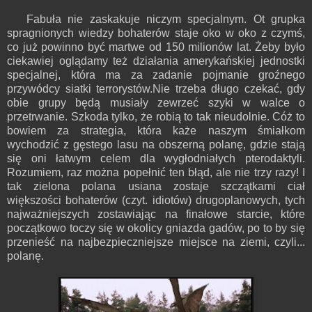
Fabuła nie zaskakuje niczym specjalnym. Ot grupka
spragnionych wiedzy bohaterów staje oko w oko z czymś,
co już powinno być martwe od 150 milionów lat. Żeby było
ciekawiej oglądamy też działania amerykańskiej jednostki
specjalnej, która ma za zadanie pojmanie groźnego
przywódcy siatki terrorystów.Nie trzeba długo czekać, gdy
obie grupy będą musiały zewrzeć szyki w walce o
przetrwanie. Szkoda tylko, że robią to tak nieudolnie. Cóż to
bowiem za strategia, która każe naszym śmiałkom
wychodzić z gęstego lasu na obszerną polanę, gdzie stają
się oni łatwym celem dla wygłodniałych pterodaktyli.
Rozumiem, raz można popełnić ten błąd, ale nie trzy razy! I
tak zielona polana usiana zostaje szczątkami ciał
większości bohaterów (czyt. idiotów) drugoplanowych, tych
najważniejszych zostawiając na finałowe starcie, które
początkowo toczy się w okolicy gniazda gadów, po to by się
przenieść na najbezpieczniejsze miejsce na ziemi, czyli...
polanę.