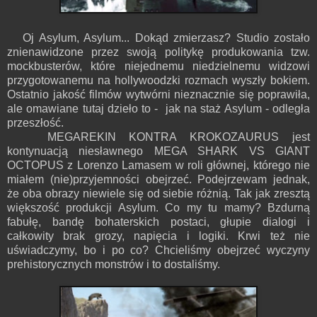
Oj Asylum, Asylum... Dokąd zmierzasz? Studio zostało
znienawidzone przez swoją politykę produkowania tzw.
mockbusterów, które niejednemu niedzielnemu widzowi
przygotowanemu na hollywoodzki rozmach wyszły bokiem.
Ostatnio jakość filmów wytwórni nieznacznie się poprawiła,
ale omawiane tutaj dzieło to - jak na staż Asylum - odległa
przeszłość.
MEGAREKIN KONTRA KROKOZAURUS jest
kontynuacją niesławnego MEGA SHARK VS GIANT
OCTOPUS z Lorenzo Lamasem w roli głównej, którego nie
miałem (nie)przyjemności obejrzeć. Podejrzewam jednak,
że oba obrazy niewiele się od siebie różnią. Tak jak zresztą
większość produkcji Asylum. Co my tu mamy? Bzdurną
fabułę, bandę bohaterskich postaci, głupie dialogi i
całkowity brak grozy, napięcia i logiki. Krwi też nie
uświadczymy, bo i po co? Chcieliśmy obejrzeć wyczyny
prehistorycznych monstrów i to dostaliśmy.