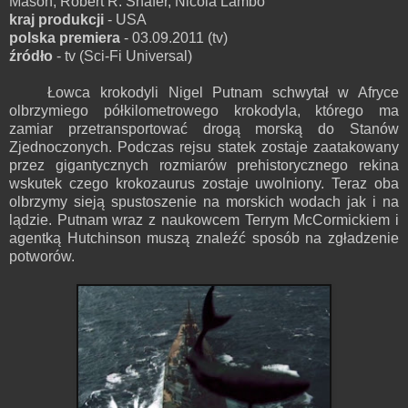
Mason, Robert R. Shafer, Nicola Lambo
kraj produkcji
- USA
polska premiera
- 03.09.2011 (tv)
źródło
- tv (Sci-Fi Universal)
Łowca krokodyli Nigel Putnam schwytał w Afryce
olbrzymiego półkilometrowego krokodyla, którego ma
zamiar przetransportować drogą morską do Stanów
Zjednoczonych. Podczas rejsu statek zostaje zaatakowany
przez gigantycznych rozmiarów prehistorycznego rekina
wskutek czego krokozaurus zostaje uwolniony. Teraz oba
olbrzymy sieją spustoszenie na morskich wodach jak i na
lądzie. Putnam wraz z naukowcem Terrym McCormickiem i
agentką Hutchinson muszą znaleźć sposób na zgładzenie
potworów.