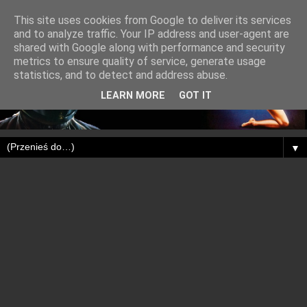
This site uses cookies from Google to deliver its services
and to analyze traffic. Your IP address and user-agent are
shared with Google along with performance and security
metrics to ensure quality of service, generate usage
statistics, and to detect and address abuse.
LEARN MORE
GOT IT
▼