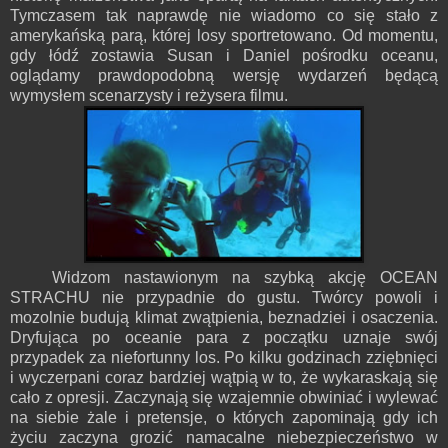
Tymczasem tak naprawdę nie wiadomo co się stało z
amerykańską parą, której losy sportretowano. Od momentu,
gdy łódź zostawia Susan i Daniel pośrodku oceanu,
oglądamy prawdopodobną wersję wydarzeń będącą
wymysłem scenarzysty i reżysera filmu.
Widzom nastawionym na szybką akcję OCEAN
STRACHU nie przypadnie do gustu. Twórcy powoli i
mozolnie budują klimat zwątpienia, beznadziei i osaczenia.
Dryfująca po oceanie para z początku uznaje swój
przypadek za niefortunny los. Po kilku godzinach zziębnięci
i wyczerpani coraz bardziej wątpią w to, że wykaraskają się
cało z opresji. Zaczynają się wzajemnie obwiniać i wylewać
na siebie żale i pretensje, o których zapominają gdy ich
życiu zaczyna grozić namacalne niebezpieczeństwo w