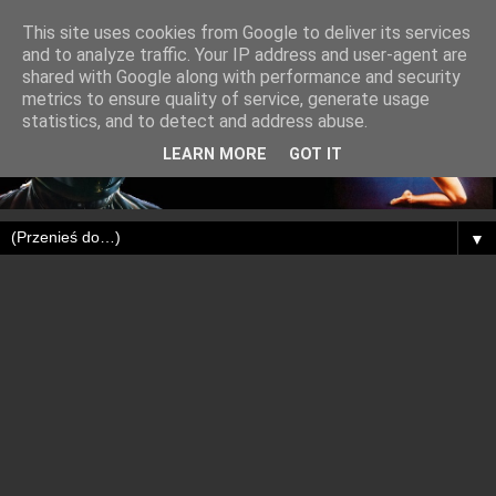
This site uses cookies from Google to deliver its services
and to analyze traffic. Your IP address and user-agent are
shared with Google along with performance and security
metrics to ensure quality of service, generate usage
statistics, and to detect and address abuse.
LEARN MORE
GOT IT
▼