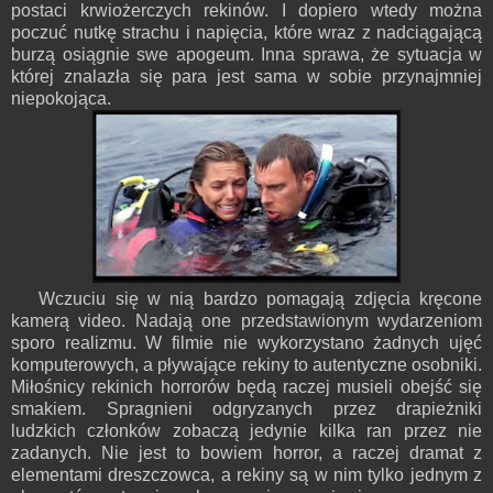
postaci krwiożerczych rekinów. I dopiero wtedy można
poczuć nutkę strachu i napięcia, które wraz z nadciągającą
burzą osiągnie swe apogeum. Inna sprawa, że sytuacja w
której znalazła się para jest sama w sobie przynajmniej
niepokojąca.
Wczuciu się w nią bardzo pomagają zdjęcia kręcone
kamerą video. Nadają one przedstawionym wydarzeniom
sporo realizmu. W filmie nie wykorzystano żadnych ujęć
komputerowych, a pływające rekiny to autentyczne osobniki.
Miłośnicy rekinich horrorów będą raczej musieli obejść się
smakiem. Spragnieni odgryzanych przez drapieżniki
ludzkich członków zobaczą jedynie kilka ran przez nie
zadanych. Nie jest to bowiem horror, a raczej dramat z
elementami dreszczowca, a rekiny są w nim tylko jednym z