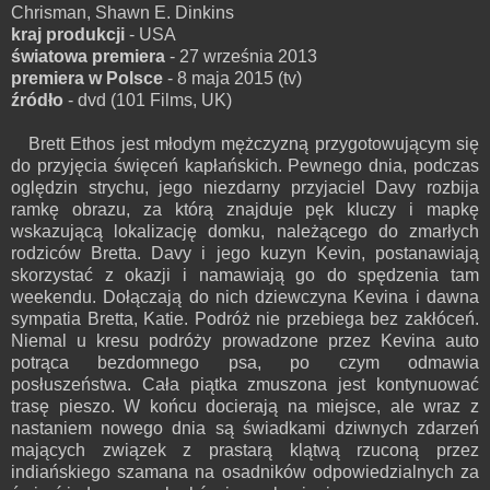
Chrisman, Shawn E. Dinkins
kraj produkcji
- USA
światowa premiera
- 27 września 2013
premiera w Polsce
- 8 maja 2015 (tv)
źródło
- dvd (101 Films, UK)
Brett Ethos jest młodym mężczyzną przygotowującym się
do przyjęcia święceń kapłańskich. Pewnego dnia, podczas
oględzin strychu, jego niezdarny przyjaciel Davy rozbija
ramkę obrazu, za którą znajduje pęk kluczy i mapkę
wskazującą lokalizację domku, należącego do zmarłych
rodziców Bretta. Davy i jego kuzyn Kevin, postanawiają
skorzystać z okazji i namawiają go do spędzenia tam
weekendu. Dołączają do nich dziewczyna Kevina i dawna
sympatia Bretta, Katie. Podróż nie przebiega bez zakłóceń.
Niemal u kresu podróży prowadzone przez Kevina auto
potrąca bezdomnego psa, po czym odmawia
posłuszeństwa. Cała piątka zmuszona jest kontynuować
trasę pieszo. W końcu docierają na miejsce, ale wraz z
nastaniem nowego dnia są świadkami dziwnych zdarzeń
mających związek z prastarą klątwą rzuconą przez
indiańskiego szamana na osadników odpowiedzialnych za