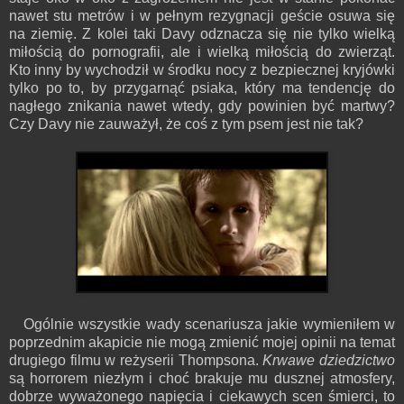
nawet stu metrów i w pełnym rezygnacji geście osuwa się
na ziemię. Z kolei taki Davy odznacza się nie tylko wielką
miłością do pornografii, ale i wielką miłością do zwierząt.
Kto inny by wychodził w środku nocy z bezpiecznej kryjówki
tylko po to, by przygarnąć psiaka, który ma tendencję do
nagłego znikania nawet wtedy, gdy powinien być martwy?
Czy Davy nie zauważył, że coś z tym psem jest nie tak?
Ogólnie wszystkie wady scenariusza jakie wymieniłem w
poprzednim akapicie nie mogą zmienić mojej opinii na temat
drugiego filmu w reżyserii Thompsona.
Krwawe dziedzictwo
są horrorem niezłym i choć brakuje mu dusznej atmosfery,
dobrze wyważonego napięcia i ciekawych scen śmierci, to