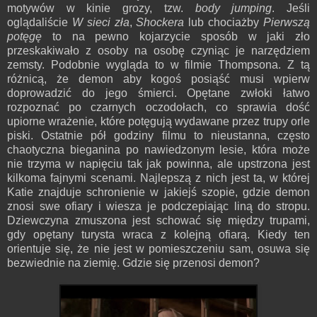
motywów w kinie grozy, tzw.
body jumping
. Jeśli
oglądaliście
W sieci zła
,
Shockera
lub chociażby
Pierwszą
potęgę
to na pewno kojarzycie sposób w jaki zło
przeskakiwało z osoby na osobę czyniąc je narzędziem
zemsty. Podobnie wygląda to w filmie Thompsona. Z tą
różnicą, że demon aby kogoś posiąść musi wpierw
doprowadzić do jego śmierci. Opętane zwłoki łatwo
rozpoznać po czarnych oczodołach, co sprawia dość
upiorne wrażenie, które potęgują wydawane przez trupy orle
piski. Ostatnie pół godziny filmu to nieustanna, często
chaotyczna bieganina po nawiedzonym lesie, która może
nie trzyma w napięciu tak jak powinna, ale upstrzona jest
kilkoma fajnymi scenami. Najlepszą z nich jest ta, w której
Katie znajduje schronienie w jakiejś szopie, gdzie demon
znosi swe ofiary i wiesza je podczepiając liną do stropu.
Dziewczyna zmuszona jest schować się między trupami,
gdy opętany turysta wraca z kolejną ofiarą. Kiedy ten
orientuje się, że nie jest w pomieszczeniu sam, osuwa się
bezwiednie na ziemię. Gdzie się przenosi demon?