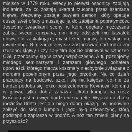
miejsce w 1779 roku. Wtedy to pierwsi osadnicy zabijają
Indianina, za co zostają ukarani rzuconą przez szamana
klątwą. Wezwany zostaje bowiem demon, który opętuje
duszę swej ofiary zmuszając ją do zabijania pobratymców.
Jesteśmy świadkami sceny, w której opętany mężczyzna
zabija swego kompana, nim inny odstrzeli mu kawałek
głowy. Co zaskakujące, miast leżeć martwy ten wstaje na
równe nogi. Nim zaczniemy się zastanawiać nad rodzajem
rzuconej klątwy i czy cały film będzie obfitował w sztuczne
CGI, przenosimy się w czasy współczesne. A tu poznajemy
młodego seminarzystę i zarazem głównego bohatera
opowieści, którego męczą koszmary niechybnie związane z
mordem popełnionym przez jego przodka. Na co dzień
pracujący na budowie, szkoli się na księdza, co nie za
bardzo podoba się lekko postrzelonemu Kevinowi, któremu
w głowie tylko dobra zabawa. Utrata kumpla na rzecz
Kościoła jest mu więc bardzo nie na rękę. Wyjazd do chatki
rodziców Bretta jest dla niego dobrą okazją, by ponownie
zbliżyć do siebie kumpla i jego byłą dziewczynę, którą
podstępnie zaprasza w podróż. A nóż ten zmieni plany na
przyszłość?