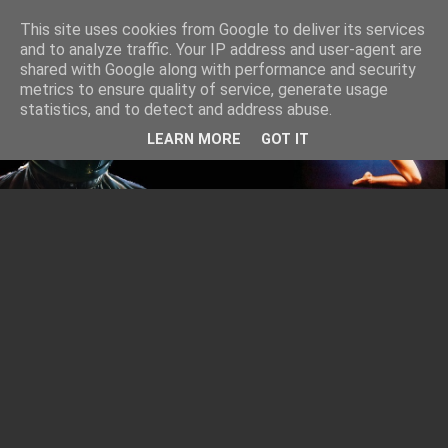
This site uses cookies from Google to deliver its services
and to analyze traffic. Your IP address and user-agent are
shared with Google along with performance and security
metrics to ensure quality of service, generate usage
statistics, and to detect and address abuse.
LEARN MORE
GOT IT