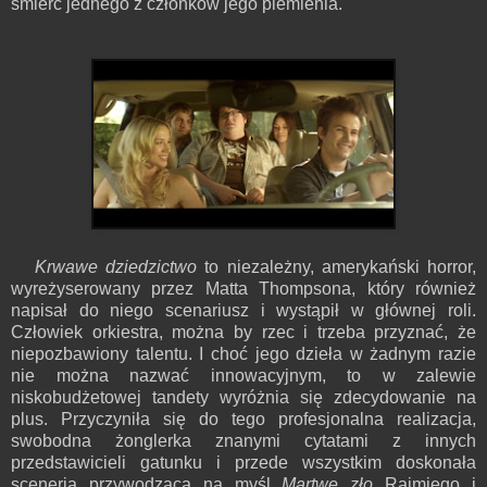
śmierć jednego z członków jego plemienia.
Krwawe dziedzictwo
to niezależny, amerykański horror,
wyreżyserowany przez Matta Thompsona, który również
napisał do niego scenariusz i wystąpił w głównej roli.
Człowiek orkiestra, można by rzec i trzeba przyznać, że
niepozbawiony talentu. I choć jego dzieła w żadnym razie
nie można nazwać innowacyjnym, to w zalewie
niskobudżetowej tandety wyróżnia się zdecydowanie na
plus. Przyczyniła się do tego profesjonalna realizacja,
swobodna żonglerka znanymi cytatami z innych
przedstawicieli gatunku i przede wszystkim doskonała
sceneria przywodząca na myśl
Martwe zło
Raimiego i