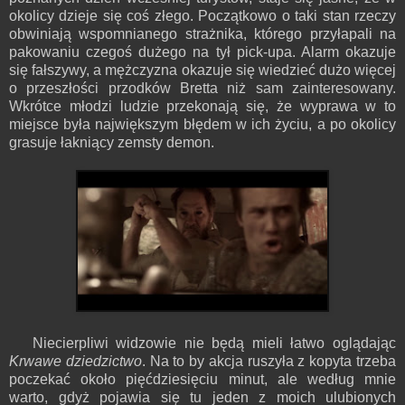
okolicy dzieje się coś złego. Początkowo o taki stan rzeczy
obwiniają wspomnianego strażnika, którego przyłapali na
pakowaniu czegoś dużego na tył pick-upa. Alarm okazuje
się fałszywy, a mężczyzna okazuje się wiedzieć dużo więcej
o przeszłości przodków Bretta niż sam zainteresowany.
Wkrótce młodzi ludzie przekonają się, że wyprawa w to
miejsce była największym błędem w ich życiu, a po okolicy
grasuje łakniący zemsty demon.
Niecierpliwi widzowie nie będą mieli łatwo oglądając
Krwawe dziedzictwo
. Na to by akcja ruszyła z kopyta trzeba
poczekać około pięćdziesięciu minut, ale według mnie
warto, gdyż pojawia się tu jeden z moich ulubionych