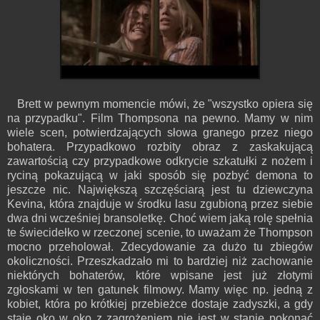
Brett w pewnym momencie mówi, że "wszystko opiera się
na przypadku". Film Thompsona na pewno. Mamy w nim
wiele scen, potwierdzających słowa granego przez niego
bohatera. Przypadkowo rozbity obraz z zaskakującą
zawartością czy przypadkowe odkrycie szkatułki z nożem i
ryciną pokazującą w jaki sposób się pozbyć demona to
jeszcze nic. Największą szczęściarą jest tu dziewczyna
Kevina, która znajduje w środku lasu zgubioną przez siebie
dwa dni wcześniej bransoletkę. Choć wiem jaką rolę spełnia
te świecidełko w rzeczonej scenie, to uważam że Thompson
mocno przeholował. Zdecydowanie za dużo tu zbiegów
okoliczności. Przeszkadzało mi to bardziej niż zachowanie
niektórych bohaterów, które wpisane jest już złotymi
zgłoskami w ten gatunek filmowy. Mamy więc np. jedną z
kobiet, która po krótkiej przebieżce dostaje zadyszki, a gdy
staje oko w oko z zagrożeniem nie jest w stanie pokonać