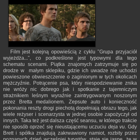
Film jest kolejną opowieścią z cyklu "Grupa przyjaciół
wyjeżdża...", co podkreślone jest typowymi dla tego
schematu scenami. Piątka znajomych zatrzymuje się po
drodze w małym sklepiku, gdzie ich uwadze nie uchodzi
powieszone obwieszczenie o zaginionym w tych okolicach
mężczyźnie. Potrącenie psa, który niespodziewanie znika
nie wróży nic dobrego jak i spotkanie z tajemniczym
strażnikiem leśnym wyraźnie zaintrygowanym noszonym
przez Bretta medalionem. Zepsute auto i konieczność
pokonania reszty drogi piechotą dopełniają obrazu tego, jak
wiele reżyser i scenarzysta w jednej osobie zapożyczył od
innych. Taka też jest dalsza część seansu, w którego trakcie
nie sposób oprzeć się nieustającemu uczuciu
deja vu
. Gdy
Brett i spółka znajdują zakrwawiony namiot, rozbity przez
poznanych dzień wcześniej turystów, staje się jasne, że w