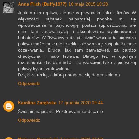
Anna Plich (Buffy1977)
16 maja 2015 10:28
Jestem niecierpliwa, ale nie w przypadku takich filmów. W
większości rąbanek najbardziej podoba mi się
wprowadzenie w psychologię postaci (uproszczoną, ale
mnie tam zadowalającą) i akcentowanie wyalienowania
bohaterów. W "Krwawym dziedzictwie" właśnie ta pierwsza
połowa może mnie nie urzekła, ale w miarę zaspokoiła moje
oczekiwania,. Druga, jak sam zauważyłeś, za bardzo
chaotyczna i mało krwawa. Dlatego też w ogólnym
rozrachunku dałabym 5/10 - bo właściwie tylko z pierwszej
połowy byłam zadowolona.
Dzięki za reckę, o którą notabene się dopraszałam;)
Odpowiedz
Karolina Zarębska
17 grudnia 2020 09:44
Świetnie napisane. Pozdrawiam serdecznie.
Odpowiedz