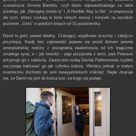
scenariusza Simona Barretta, czyli duetu odpowiedzialnego za takie
przeboje, jak „Następny jesteś ty” i „A Horrible Way to Die”, to propozycja
dla tych, którzy szukają w kinie silnych emocji i rozrywki na wysokim
poziomie. „Gość” w polskich kinach od 31 października.
David to gość prawie idealny. Czarujący, wyjątkowo uczynny i zabójczo
przystojny. Kiedy bez zapowiedzi pojawia się przed domem pewnej
amerykańskiej rodziny z pożegnalną wiadomością od ich tragicznie
zmarłego syna, a – jak twierdzi – jego przyjaciela z armii, pani Peterson
przyjmuje go z radością. Zauroczeni osobą Davida Petersonowie szybko
zaczynają traktować go jak członka rodziny. Wkrótce jednak w małym
miasteczku dochodzi do serii niewyjaśnionych zniknięć. Nagle okazuje
się, że David nie jest do końca tym, za kogo się podaje.