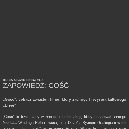
piątek, 3 października 2014
ZAPOWIEDŹ: GOŚĆ
„Gość”: zobacz zwiastun filmu, który zachwycił reżysera kultowego
„Drive”
„Gość” to trzymający w napięciu thriller akcji, który oczarował samego
Nicolasa Windinga Refna, twórcę hitu „Drive” z Ryanem Goslingiem w roli
głównej. Film „Gość” w reżyserii Adama Wingarda i na podstawie