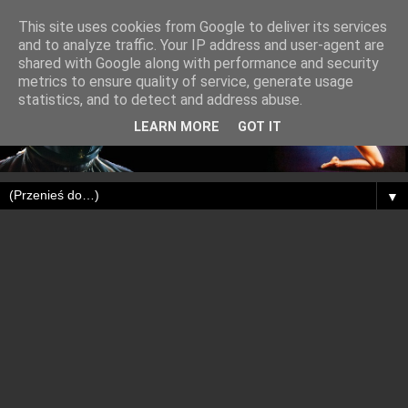
This site uses cookies from Google to deliver its services
and to analyze traffic. Your IP address and user-agent are
shared with Google along with performance and security
metrics to ensure quality of service, generate usage
statistics, and to detect and address abuse.
LEARN MORE
GOT IT
▼