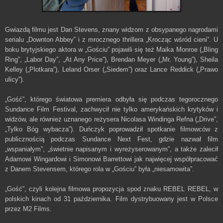
Gwiazdą filmu jest Dan Stevens, znany widzom z obsypanego nagrodami
serialu „Downton Abbey” i z mrocznego thrillera „Krocząc wśród cieni”. U
boku brytyjskiego aktora w „Gościu” pojawili się też Maika Monroe („Bling
Ring”, „Labor Day”, „At Any Price”), Brendan Meyer („Mr. Young”), Sheila
Kelley („Plotkara”), Leland Orser („Siedem”) oraz Lance Reddick („Prawo
ulicy”).
„Gość”, którego światowa premiera odbyła się podczas tegorocznego
Sundance Film Festival, zachwycił nie tylko amerykańskich krytyków i
widzów, ale również uznanego reżysera Nicolasa Windinga Refna („Drive”,
„Tylko Bóg wybacza”). Duńczyk poprowadził spotkanie filmowców z
publicznością podczas Sundance Next Fest, gdzie nazwał film
„wspaniałym”, „świetnie napisanym i wyreżyserowanym”, a także zalecił
Adamowi Wingardowi i Simonowi Barrettowi jak najwięcej współpracować
z Danem Stevensem, którego rola w „Gościu” była „niesamowita”.
„Gość”, czyli kolejna filmowa propozycja spod znaku REBEL REBEL, w
polskich kinach od 31 października. Film dystrybuowany jest w Polsce
przez M2 Films.