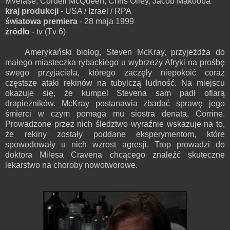
Mvelase, Cordell McQueen, Chris Olley, Jacob Makooba
kraj produkcji
- USA / Izrael / RPA
światowa premiera
- 28 maja 1999
źródło
- tv (Tv 6)
Amerykański biolog, Steven McKray, przyjeżdża do
małego miasteczka rybackiego u wybrzeży Afryki na prośbę
swego przyjaciela, którego zaczęły niepokoić coraz
częstsze ataki rekinów na tubylczą ludność. Na miejscu
okazuje się, że kumpel Stevena sam padł ofiarą
drapieżników. McKray postanawia zbadać sprawę jego
śmierci w czym pomaga mu siostra denata, Corrine.
Prowadzone przez nich śledztwo wyraźnie wskazuje na to,
że rekiny zostały poddane eksperymentom, które
spowodowały u nich wzrost agresji. Trop prowadzi do
doktora Milesa Cravena chcącego znaleźć skuteczne
lekarstwo na choroby nowotworowe.