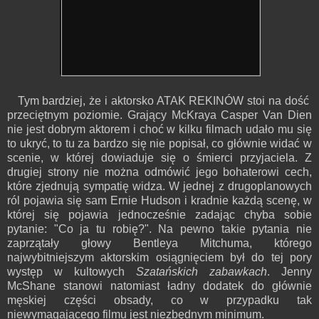
Tym bardziej, że i aktorsko ATAK REKINÓW stoi na dość
przeciętnym poziomie. Grający McKraya Casper Van Dien
nie jest dobrym aktorem i choć w kilku filmach udało mu się
to ukryć, to tu za bardzo się nie popisał, co głównie widać w
scenie, w której dowiaduje się o śmierci przyjaciela. Z
drugiej strony nie można odmówić jego bohaterowi cech,
które zjednują sympatię widza. W jednej z drugoplanowych
ról pojawia się sam Ernie Hudson i kradnie każdą scenę, w
której się pojawia jednocześnie zadając chyba sobie
pytanie: "Co ja tu robię?". Na pewno takie pytania nie
zaprzątały głowy Bentleya Mitchuma, którego
najwybitniejszym aktorskim osiągnięciem był do tej pory
występ w kultowych
Szatańskich zabawkach
. Jenny
McShane stanowi natomiast ładny dodatek do głównie
męskiej części obsady, co w przypadku tak
niewymagającego filmu jest niezbędnym minimum.