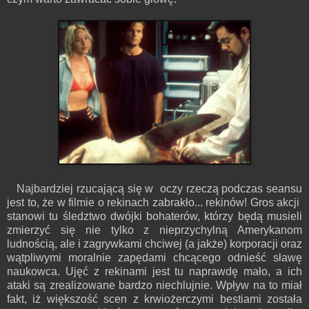
Najbardziej rzucającą się w oczy rzeczą podczas seansu
jest to, że w filmie o rekinach zabrakło... rekinów! Gros akcji
stanowi tu śledztwo dwójki bohaterów, którzy będą musieli
zmierzyć się nie tylko z nieprzychylną Amerykanom
ludnością, ale i zagrywkami chciwej (a jakże) korporacji oraz
wątpliwymi moralnie zapędami chcącego odnieść sławę
naukowca. Ujęć z rekinami jest tu naprawdę mało, a ich
ataki są zrealizowane bardzo niechlujnie. Wpływ na to miał
fakt, iż większość scen z krwiożerczymi bestiami została