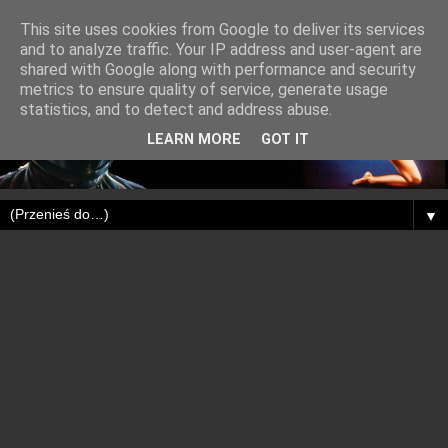
This site uses cookies from Google to deliver its services
and to analyze traffic. Your IP address and user-agent are
shared with Google along with performance and security
metrics to ensure quality of service, generate usage
statistics, and to detect and address abuse.
LEARN MORE
GOT IT
▼