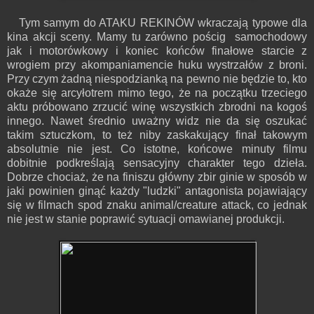
Tym samym do ATAKU REKINÓW wkraczają typowe dla
kina akcji sceny. Mamy tu zarówno pościg samochodowy
jak i motorówkowy i koniec końców finałowe starcie z
wrogiem przy akompaniamencie huku wystrzałów z broni.
Przy czym żadną niespodzianką na pewno nie będzie to, kto
okaże się arcyłotrem mimo tego, że na początku trzeciego
aktu próbowano zrzucić winę wszystkich zbrodni na kogoś
innego. Nawet średnio uważny widz nie da się oszukać
takim sztuczkom, to też niby zaskakujący finał takowym
absolutnie nie jest. Co istotne, końcowe minuty filmu
dobitnie podkreślają sensacyjny charakter tego dzieła.
Dobrze chociaż, że na finiszu główny zbir ginie w sposób w
jaki powinien ginąć każdy "ludzki" antagonista pojawiający
się w filmach spod znaku animal/creature attack, co jednak
nie jest w stanie poprawić sytuacji omawianej produkcji.