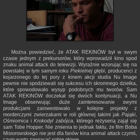
Można powiedzieć, że ATAK REKINÓW był w swym
czasie jednym z prekursorów, który wprowadził kino spod
znaku animal attack do telewizji. Wyraźnie wzorując się na
powstałej w tym samym roku
Piekielnej głębi
, producenci z
kojarzonego do tej pory z kinem akcji studia Nu Image
pewnie nie spodziewali się sukcesu ich skromnego dziełka,
które spowodowało wysyp podobnych mu tworów. Sam
ATAK REKINÓW doczekał się dwóch kontynuacji, a Nu
Image obserwując duże zainteresowanie swymi
produkcjami zainwestowało w kolejne projekty z
morderczymi zwierzakami w roli głównej takimi jak
Pająki
,
Ośmiornica
i
Krokodyl zabójca
, którego reżyserią zajął się
sam Tobe Hopper. Nie zmienia to jednak faktu, że film Boba
Misiorowskiego nie jest dla fanów kina animal attack czymś,
czym warto zawracać sobie głowę.