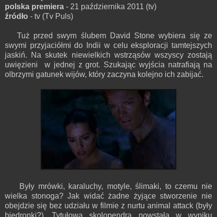
polska premiera
- 21 października 2011 (tv)
źródło
- tv (Tv Puls)
Tuż przed swym ślubem David Stone wybiera się ze
swymi przyjaciółmi do Indii w celu eksploracji tamtejszych
jaskiń. Na skutek niewielkich wstrząsów wszyscy zostają
uwięzieni w jednej z grot. Szukając wyjścia natrafiają na
olbrzymi gatunek wijów, który zaczyna kolejno ich zabijać.
Były mrówki, karaluchy, motyle, ślimaki, to czemu nie
wielka stonoga? Jak widać żadne żyjące stworzenie nie
obejdzie się bez udziału w filmie z nurtu animal attack (były
biedronki?). Tytułowa skolopendra powstała w wyniku