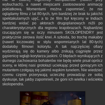
wybuchach), a nawet miejscami zastosowano animację
poklatkową. Momentami można zapomnieć, że nie
oglądamy filmu z lat 80-tych, tym bardziej że brak tu jakichś
spektakularnych ujęć, a to że film był kręcony w Indiach
bardziej widać po aktorach drugoplanowych niźli po
charakterystycznych dla regionu krajobrazach. Najbardziej
rzucającym się w oczy minusem SKOLOPENDRY jest
praktycznie zerowa ilość krwi. A szkoda, bo trochę makabry
(nawet kiczowatej w stylu wspomnianych lat 80-tych)
dodałoby filmowi kolorytu. A tak najczęściej ofiary
wydzierają się do kamery albo znikają ciągnięte przez
gąsienicę wgłąb korytarza jaskini. O błędach wynikających z
durnego zachowania bohaterów nie będę wiele pisał oprócz
sceny, w której nasi grotołazi uciekając przed goniącym ich
mutantem czołgają się jakimś wąskim tunelem. Nie wiedzieć
czemu często przerywają ucieczkę prowadząc ze sobą
dyskusje, tak jakby zapomnieli, że goni ich wielka i wściekła
skolopendra.