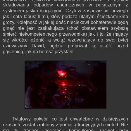
składowania odpadów chemicznych w połączonym z
systemem jaskiń magazynie. Czyli w zasadzie nic nowego
jak i cała fabuła filmu, który podąża utartymi ścieżkami kina
grozy. Kolejność w jakiej dość nieciekawi bohaterowie będą
ginąć nie jest zaskakująca (choć obstawiałem szybszą
śmierć niekompetentnego przewodnika) jak i to, że mający
się wkrótce ożenić, a wciąż wzdychający do swej byłej
dziewczyny David, będzie próbował ją ocalić przed
gąsienicą, jak na herosa przystało.
Tytułowy potwór, co jest chwalebne w dzisiejszych
czasach, został zrobiony z pomocą tradycyjnych metod. Nie
ma tu żadnej ingerencji komputerów (nawet przy