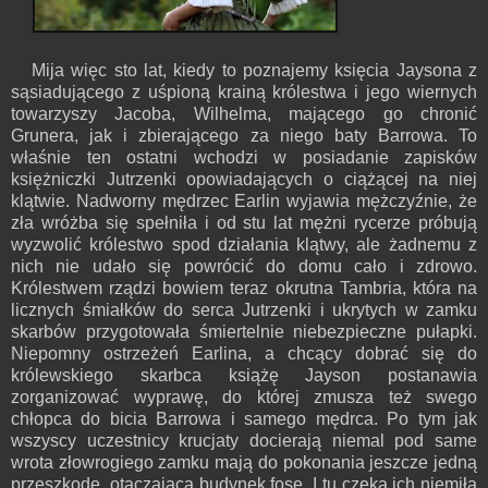
Mija więc sto lat, kiedy to poznajemy księcia Jaysona z
sąsiadującego z uśpioną krainą królestwa i jego wiernych
towarzyszy Jacoba, Wilhelma, mającego go chronić
Grunera, jak i zbierającego za niego baty Barrowa. To
właśnie ten ostatni wchodzi w posiadanie zapisków
księżniczki Jutrzenki opowiadających o ciążącej na niej
klątwie. Nadworny mędrzec Earlin wyjawia mężczyźnie, że
zła wróżba się spełniła i od stu lat mężni rycerze próbują
wyzwolić królestwo spod działania klątwy, ale żadnemu z
nich nie udało się powrócić do domu cało i zdrowo.
Królestwem rządzi bowiem teraz okrutna Tambria, która na
licznych śmiałków do serca Jutrzenki i ukrytych w zamku
skarbów przygotowała śmiertelnie niebezpieczne pułapki.
Niepomny ostrzeżeń Earlina, a chcący dobrać się do
królewskiego skarbca książę Jayson postanawia
zorganizować wyprawę, do której zmusza też swego
chłopca do bicia Barrowa i samego mędrca. Po tym jak
wszyscy uczestnicy krucjaty docierają niemal pod same
wrota złowrogiego zamku mają do pokonania jeszcze jedną
przeszkodę, otaczającą budynek fosę. I tu czeka ich niemiła