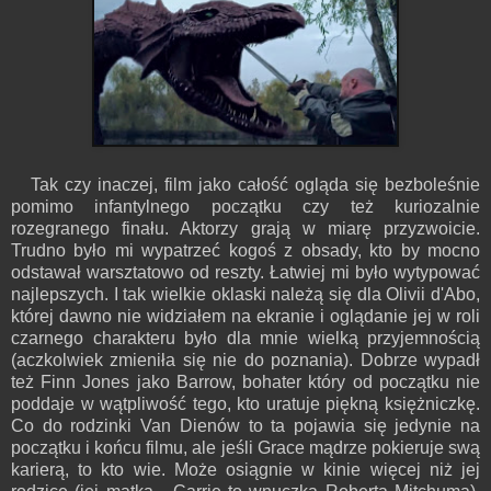
Tak czy inaczej, film jako całość ogląda się bezboleśnie
pomimo infantylnego początku czy też kuriozalnie
rozegranego finału. Aktorzy grają w miarę przyzwoicie.
Trudno było mi wypatrzeć kogoś z obsady, kto by mocno
odstawał warsztatowo od reszty. Łatwiej mi było wytypować
najlepszych. I tak wielkie oklaski należą się dla Olivii d'Abo,
której dawno nie widziałem na ekranie i oglądanie jej w roli
czarnego charakteru było dla mnie wielką przyjemnością
(aczkolwiek zmieniła się nie do poznania). Dobrze wypadł
też Finn Jones jako Barrow, bohater który od początku nie
poddaje w wątpliwość tego, kto uratuje piękną księżniczkę.
Co do rodzinki Van Dienów to ta pojawia się jedynie na
początku i końcu filmu, ale jeśli Grace mądrze pokieruje swą
karierą, to kto wie. Może osiągnie w kinie więcej niż jej