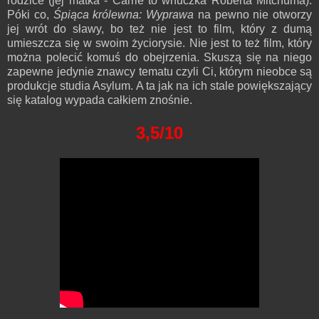
rodzice (jej matka - Carrie to wnuczka Roberta Mitchuma).
Póki co,
Śpiąca królewna: Wyprawa
na pewno nie otworzy
jej wrót do sławy, bo też nie jest to film, który z dumą
umieszcza się w swoim życiorysie. Nie jest to też film, który
można polecić komuś do obejrzenia. Skuszą się na niego
zapewne jedynie znawcy tematu czyli Ci, którym nieobce są
produkcje studia Asylum. A ta jak na ich stale powiększający
się katalog wypada całkiem znośnie.
3,5/10