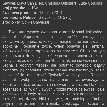
Sawyer, Maya Van Dien, Christina Ulfsparre, Luke Cousins
kraj produkcji
- USA
światowa premiera
- 13 maja 2014
premiera w Polsce
- 6 stycznia 2015 (tv)
źródło
- tv (Sci-Fi Universal)
Trwa uroczystość związana z narodzinami księżniczki
Jutrzenki. Zaproszone na nią wróżki rzucają na
dziewczynkę magiczne zaklęcia mające zagwarantować jej
spokojne i dostatnie życie. Wtem pojawia się Tambria,
królowa której nie zaproszono na przyjęcie. Oburzona tym
faktem rzuca złe zaklęcie, które spowoduje śmierć Jutrzenki
kiedy ta przed ukończeniem 16-tu lat ukłuje się wrzecionem.
Jedna z dobrych wróżek nie potrafiąc odwrócić klątwy
złagadza jej charakter, dzięki czemu księżniczkę, w razie
nieszczęścia, ma czekać "jedynie" wieczny sen. Rodzice
Jutrzenki wolą chuchać na zimne i wprowadzają w
królestwie zakaz posiadania i używania wrzecion. I tak mija
szesnaście lat i w dniu swych urodzin młode dziewczę i całe
królestwo nie kryje radości z tego, że oto nadszedł kres
złowróżbnej klątwy. Nikt nie wie, że podstępna Timbria
swymi zaklęciami pozmieniała postrzeganie czasu w