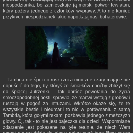
niespodzianka, bo zamieszkuje ją morski potwór lewiatan,
który pożera jednego z członków wyprawy. A to nie koniec
przykrych niespodzianek jakie napotkają nasi bohaterowie.
Tambria nie śpi i co rusz rzuca mroczne czary mające nie
dopuścić do tego, by któryś ze śmiałków choćby zbliżył się
do śpiącej Jutrzenki. I tak oprócz powołania do życia
smoczopodobnej bestii sprawia, że martwi wstają z grobów i
ruszają w pogoń za intruzami. Wkrótce okaże się, że te
wszystkie bestie i nieumarli to nic w porównaniu z samą
Tambrią, która gołymi rękami pozbawia jednego z mężczyzn
głowy. Oj, tak - to nie jest bajeczka dla dzieci. Wspomniane
zdarzenie jest pokazane na tyle realnie, że niech Wam