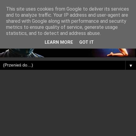
This site uses cookies from Google to deliver its services
and to analyze traffic. Your IP address and user-agent are
shared with Google along with performance and security
metrics to ensure quality of service, generate usage
statistics, and to detect and address abuse.
LEARN MORE
GOT IT
▼