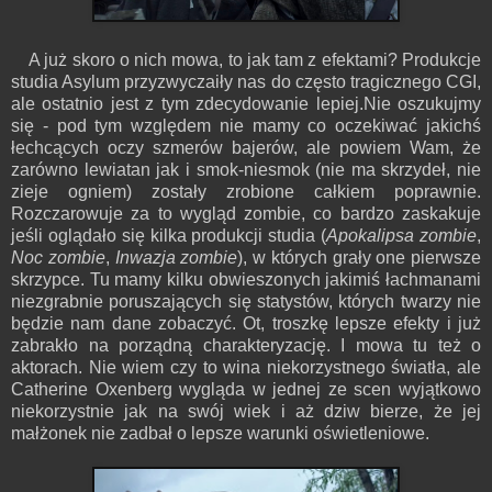
A już skoro o nich mowa, to jak tam z efektami? Produkcje
studia Asylum przyzwyczaiły nas do często tragicznego CGI,
ale ostatnio jest z tym zdecydowanie lepiej.Nie oszukujmy
się - pod tym względem nie mamy co oczekiwać jakichś
łechcących oczy szmerów bajerów, ale powiem Wam, że
zarówno lewiatan jak i smok-niesmok (nie ma skrzydeł, nie
zieje ogniem) zostały zrobione całkiem poprawnie.
Rozczarowuje za to wygląd zombie, co bardzo zaskakuje
jeśli oglądało się kilka produkcji studia (
Apokalipsa zombie
,
Noc zombie
,
Inwazja zombie
), w których grały one pierwsze
skrzypce. Tu mamy kilku obwieszonych jakimiś łachmanami
niezgrabnie poruszających się statystów, których twarzy nie
będzie nam dane zobaczyć. Ot, troszkę lepsze efekty i już
zabrakło na porządną charakteryzację. I mowa tu też o
aktorach. Nie wiem czy to wina niekorzystnego światła, ale
Catherine Oxenberg wygląda w jednej ze scen wyjątkowo
niekorzystnie jak na swój wiek i aż dziw bierze, że jej
małżonek nie zadbał o lepsze warunki oświetleniowe.