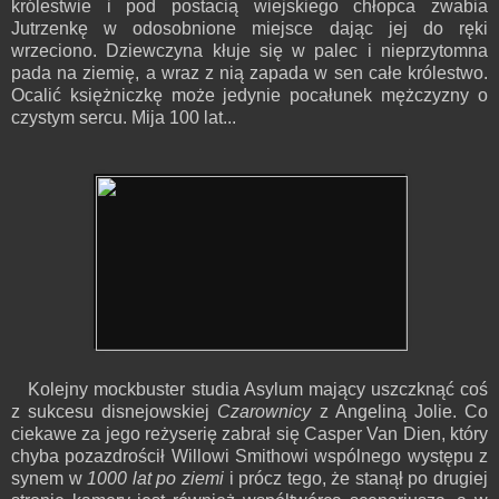
królestwie i pod postacią wiejskiego chłopca zwabia
Jutrzenkę w odosobnione miejsce dając jej do ręki
wrzeciono. Dziewczyna kłuje się w palec i nieprzytomna
pada na ziemię, a wraz z nią zapada w sen całe królestwo.
Ocalić księżniczkę może jedynie pocałunek mężczyzny o
czystym sercu. Mija 100 lat...
Kolejny mockbuster studia Asylum mający uszczknąć coś
z sukcesu disnejowskiej
Czarownicy
z Angeliną Jolie. Co
ciekawe za jego reżyserię zabrał się Casper Van Dien, który
chyba pozazdrościł Willowi Smithowi wspólnego występu z
synem w
1000 lat po ziemi
i prócz tego, że stanął po drugiej