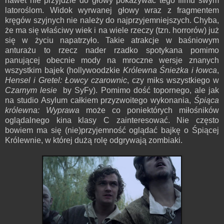
nawet nie przyjdzie do głowy pokazywać tego filmu swym
latoroślom. Widok wyrwanej głowy wraz z fragmentem
kręgów szyjnych nie należy do najprzyjemniejszych. Chyba,
że ma się właściwy wiek i na wiele rzeczy (tzn. horrorów) już
się w życiu napatrzyło. Takie atrakcje w baśniowym
anturażu to rzecz nader rzadko spotykana pomimo
panującej obecnie mody na mroczne wersje znanych
wszystkim bajek (hollywoodzkie
Królewna Śnieżka i łowca
,
Hensel i Gretel: Łowcy czarownic
, czy miks wszystkiego w
Czarnym lesie
by SyFy). Pomimo dość topornego, ale jak
na studio Asylum całkiem przyzwoitego wykonania,
Śpiąca
królewna: Wyprawa
może co poniektórych miłośników
oglądalnego kina klasy C zainteresować. Nie często
bowiem ma się (nie)przyjemność oglądać bajkę o Śpiącej
Królewnie, w której dużą rolę odgrywają zombiaki.