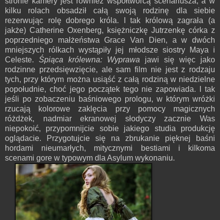
stronie kamery jest również współtwórcą scenariusza, a w
kilku rolach obsadził całą swoją rodzinę dla siebie
rezerwując rolę dobrego króla. I tak królową zagrała (a
jakże) Catherine Oxenberg, księżniczkę Jutrzenkę córka z
poprzedniego małżeństwa Grace Van Dien, a w dwóch
mniejszych rólkach wystąpiły jej młodsze siostry Maya i
Celeste.
Śpiąca królewna: Wyprawa
jawi się więc jako
rodzinne przedsięwzięcie, ale sam film nie jest z rodzaju
tych, przy którym można usiąść z całą rodziną w niedzielne
popołudnie, choć jego początek tego nie zapowiada. I tak
jeśli po zobaczeniu baśniowego prologu, w którym wróżki
rzucają kolorowe zaklęcia przy pomocy magicznych
różdżek, nadmiar ekranowej słodyczy zacznie Was
niepokoić, przypomnijcie sobie jakiego studia produkcję
oglądacie. Przygotujcie się na zbrukanie pięknej baśni
hordami nieumarłych, mitycznymi bestiami i kilkoma
scenami gore w typowym dla Asylum wykonaniu.