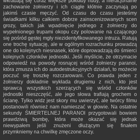
wkradają się coraz większe pokłady nudy, a nieracjonalne
zachowanie żołnierzy i ich ciągłe kłótnie zaczynają po
jakimś czasie męczyć. Od czasu do czasu jesteśmy
świadkami kilku całkiem dobrze zainscenizowanych scen
grozy, takich jak wpadnięcie jednego z żołnierzy do
wypełnionego trupami okopu czy polowanie na czającego
się pośród gęstej mgły niezidentyfikowanego intruza. Ratują
one trochę sytuację, ale w ogólnym rozrachunku prowadzą
one do kolejnych niesnasek, które doprowadzają do śmierci
kolejnych członków jednostki. Jeśli myślicie, że otrzymacie
odpowiedź na powody rosnącej wśród żołnierzy paranoi,
która zmusza ich do autodestrukcyjnych działań, to możecie
poczuć się troszkę rozczarowani. Co prawda jeden z
żołnierzy dokładnie wykłada drugiemu z nich, kto jest
sprawcą wszystkich szerzących się wśród członków
jednostki nieszczęść, ale jego słowa trafiają grochem o
ścianę. Tylko widz jest skory mu uwierzyć, ale twórcy filmu
postanowili również nam namieszać w głowie. Na ostatnie
sekundy ŚMIERTELNEJ PARANOI przygotowali bowiem
prawdziwą bombę, która może okazać się jednak
niewypałem jeśli znużeni dłużącym się finałem
przymkniemy na chwilkę zmęczone oczy.