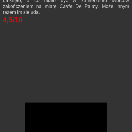
umknęło, a co miało być w zamierzeniu twórców
zakończeniem na miarę
Carrie
De Palmy. Może innym
razem im się uda.
4,5/10