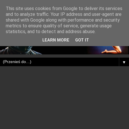
This site uses cookies from Google to deliver its services
and to analyze traffic. Your IP address and user-agent are
shared with Google along with performance and security
metrics to ensure quality of service, generate usage
statistics, and to detect and address abuse.
LEARN MORE
GOT IT
▼