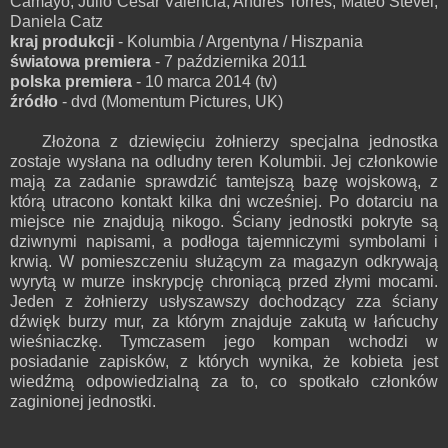
Camayo, Julio César Valencia, Andres Torres, Mateo Stevel,
Daniela Catz
kraj produkcji
- Kolumbia / Argentyna / Hiszpania
światowa premiera
- 7 października 2011
polska premiera
- 10 marca 2014 (tv)
źródło
- dvd (Momentum Pictures, UK)
Złożona z dziewięciu żołnierzy specjalna jednostka
zostaje wysłana na odludny teren Kolumbii. Jej członkowie
mają za zadanie sprawdzić tamtejszą bazę wojskową, z
którą utracono kontakt kilka dni wcześniej. Po dotarciu na
miejsce nie znajdują nikogo. Ściany jednostki pokryte są
dziwnymi napisami, a podłoga tajemniczymi symbolami i
krwią. W pomieszczeniu służącym za magazyn odkrywają
wyrytą w murze inskrypcję chroniącą przed złymi mocami.
Jeden z żołnierzy usłyszawszy dochodzący zza ściany
dźwięk burzy mur, za którym znajduje zakutą w łańcuchy
wieśniaczkę. Tymczasem jego kompan wchodzi w
posiadanie zapisków, z których wynika, że kobieta jest
wiedźmą odpowiedzialną za to, co spotkało członków
zaginionej jednostki.