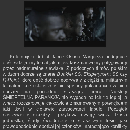
Kolumbijski debiut Jaime Osorio Marqueza podejmuje
dość wdzięczny temat jakim jest koszmar wojny potęgowany
przez nadnaturalne zjawiska. Z podobnych filmów polskim
widzom dobrze są znane
Bunkier SS
,
Eksperyment SS
czy
R-Point
, które dość dobrze pogrywały z ciężkim, militarnym
klimatem, ale ostatecznie nie spełniły pokładanych w nich
nadziei na porządnie straszący horror. Niestety
ŚMIERTELNA PARANOJA nie wypada na ich tle lepiej, a
wręcz rozczarowuje całkowicie zmarnowanym potencjałem
jaki tkwił w ciekawie zarysowanej fabule. Początek
rzeczywiście miażdży i przykuwa uwagę widza. Pusta
jednostka, ślady świadczące o straszliwym losie jaki
prawdopodobnie spotkał jej członków i narastające konflikty