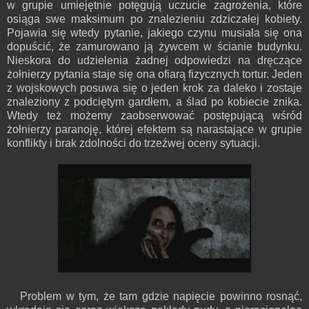
w grupie umiejętnie potęgują uczucie zagrożenia, które
osiąga swe maksimum po znalezieniu zdziczałej kobiety.
Pojawia się wtedy pytanie, jakiego czynu musiała się ona
dopuścić, że zamurowano ją żywcem w ścianie budynku.
Nieskora do udzielenia żadnej odpowiedzi na dręczące
żołnierzy pytania staje się ona ofiarą fizycznych tortur. Jeden
z wojskowych posuwa się o jeden krok za daleko i zostaje
znaleziony z podciętym gardłem, a ślad po kobiecie znika.
Wtedy też możemy zaobserwować postępującą wśród
żołnierzy paranoję, której efektem są narastające w grupie
konflikty i brak zdolności do trzeźwej oceny sytuacji.
Problem w tym, że tam gdzie napięcie powinno rosnąć,