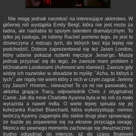
Nie mogę jednak narzekać na interesujące aktorstwo. W
głównej roli wystąpiła Emily Bergl, która nie jest może za
ładna, ale nadrabia to sporym talentem dramatycznym. To
tylko jej zasługa, że lubimy Rachel pomimo tego, że jest to
dziewczyna z rodzaju tych, do których bez kija lepiej nie
podchodzić. Dobrze zaprezentował się też Jason London,
który udanie pokazał rozterki męczące Jesse'go. Muszę
jednak przyznać się do tego, że zawsze mam problem z
bliźniakami Londonami (Ashmore'ami również). Zawsze gdy
widzę ich nazwisko w obsadzie to myślę: "Acha, to któryś z
tych", ale nigdy nie wiem który z nich w czym zagrał. Jeremy
czy Jason? Hmmm... nieważne! To co mi nie pasowało, to
aktorka grająca Tracy, odpowiednik Chris z oryginalnej
Carrie. Jak dla mnie Charlotte Ayanna była w tej roli za mało
wyrazista a nawet mdła. O wiele lepiej spisała się jej
koleżanka Rachel Blanchard, która wykorzystując niemoc
twórczą Ayanny zagarnęła dla siebie drugi plan sprawiając,
że każde jej pojawienie się na ekranie przyciąga uwagę.
Monica do pewnego momentu zachowuje się dwuznacznie i
trudno odgadnąć jej intencje, aż do czasu finałowej