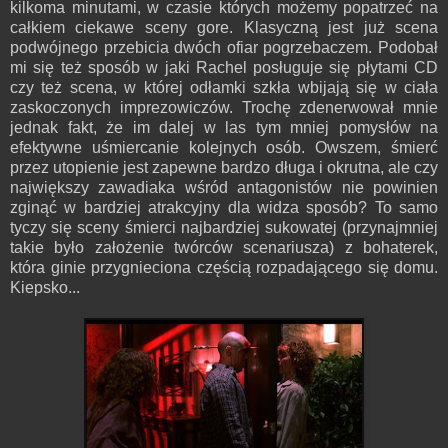
kilkoma minutami, w czasie których możemy popatrzeć na
całkiem ciekawe sceny gore. Klasyczną jest już scena
podwójnego przebicia dwóch ofiar pogrzebaczem. Podobał
mi się też sposób w jaki Rachel posługuje się płytami CD
czy też scena, w której odłamki szkła wbijają się w ciała
zaskoczonych imprezowiczów. Trochę zdenerwował mnie
jednak fakt, że im dalej w las tym mniej pomysłów na
efektywne uśmiercanie kolejnych osób. Owszem, śmierć
przez utopienie jest zapewne bardzo długa i okrutna, ale czy
największy zawadiaka wśród antagonistów nie powinien
zginąć w bardziej atrakcyjny dla widza sposób? To samo
tyczy się sceny śmierci najbardziej sukowatej (przynajmniej
takie było założenie twórców scenariusza) z bohaterek,
która ginie przygnieciona częścią rozpadającego się domu.
Kiepsko...