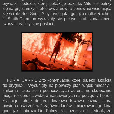
prywatki, podczas której pokazuje pazurki. Miło też patrzy
się na grę starszych aktorów. Zarówno ponownie wcielająca
się w rolę Sue Snell, Amy Irving jak i grająca matkę Rachel,
J. Smith-Cameron wykazały się pełnym profesjonalizmem
tworząc realistyczne postaci.
FURIA: CARRIE 2 to kontynuacja, której daleko jakością
do oryginału. Wysunięty na pierwszy plan wątek miłosny i
znikoma liczba scen podnoszących adrenalinę skutecznie
mogą rozsierdzić widzów nastawionych na porządny horror.
Sytuację ratuje dopiero finałowa krwawa łaźnia, która
powinna uszczęśliwić zarówno fanów umiarkowanego kina
gore jak i obrazu De Palmy. Nie oznacza to jednak, że