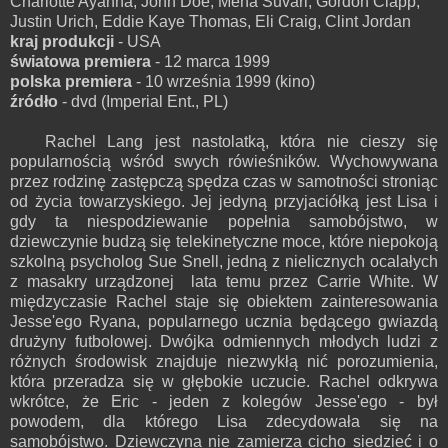
Charlotte Ayanna, John Doe, Mena Suvari, Gordon Clapp,
Justin Urich, Eddie Kaye Thomas, Eli Craig, Clint Jordan
kraj produkcji
- USA
światowa premiera
- 12 marca 1999
polska premiera
- 10 września 1999 (kino)
źródło
- dvd (Imperial Ent., PL)
Rachel Lang jest nastolatką, która nie cieszy się
popularnością wśród swych rówieśników. Wychowywana
przez rodzinę zastępczą spędza czas w samotności stroniąc
od życia towarzyskiego. Jej jedyną przyjaciółką jest Lisa i
gdy ta niespodziewanie popełnia samobójstwo, w
dziewczynie budzą się telekinetyczne moce, które niepokoją
szkolną psycholog Sue Snell, jedną z nielicznych ocalałych
z masakry urządzonej lata temu przez Carrie White. W
międzyczasie Rachel staje się obiektem zainteresowania
Jesse'ego Ryana, popularnego ucznia będącego gwiazdą
drużyny futbolowej. Dwójka odmiennych młodych ludzi z
różnych środowisk znajduje niezwykłą nić porozumienia,
która przeradza się w głębokie uczucie. Rachel odkrywa
wkrótce, że Eric - jeden z kolegów Jesse'ego - był
powodem, dla którego Lisa zdecydowała się na
samobójstwo. Dziewczyna nie zamierza cicho siedzieć i o