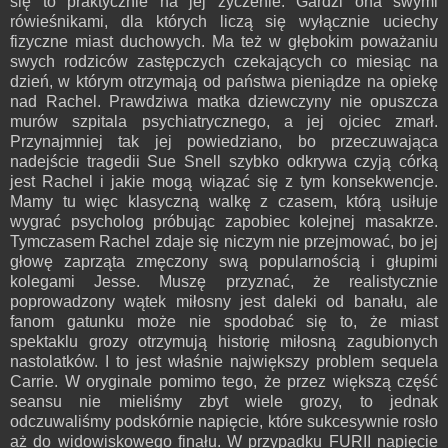
się to praktycznie na jej życzenie. Gardzi ona swymi
rówieśnikami, dla których liczą się wyłącznie uciechy
fizyczne miast duchowych. Ma też w głębokim poważaniu
swych rodziców zastępczych czekających co miesiąc na
dzień, w którym otrzymają od państwa pieniądze na opiekę
nad Rachel. Prawdziwa matka dziewczyny nie opuszcza
murów szpitala psychiatrycznego, a jej ojciec zmarł.
Przynajmniej tak jej powiedziano, bo przeczuwająca
nadejście tragedii Sue Snell szybko odkrywa czyją córką
jest Rachel i jakie mogą wiązać się z tym konsekwencje.
Mamy tu więc klasyczną walkę z czasem, którą usiłuje
wygrać psycholog próbując zapobiec kolejnej masakrze.
Tymczasem Rachel zdaje się niczym nie przejmować, bo jej
głowę zaprząta zmęczony swą popularnością i głupimi
kolegami Jesse. Muszę przyznać, że realistycznie
poprowadzony wątek miłosny jest daleki od banału, ale
fanom gatunku może nie spodobać się to, że miast
spektaklu grozy otrzymują historię miłosną zagubionych
nastolatków. I to jest właśnie największy problem sequela
Carrie. W oryginale pomimo tego, że przez większą część
seansu nie mieliśmy zbyt wiele grozy, to jednak
odczuwaliśmy podskórnie napięcie, które sukcesywnie rosło
aż do widowiskowego finału. W przypadku FURII napięcie