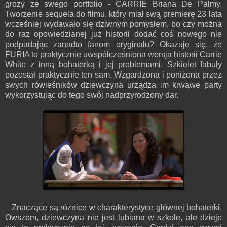
grozy ze swego portfolio - CARRIE Briana De Palmy.
Tworzenie sequela do filmu, który miał swą premierę 23 lata
wcześniej wydawało się dziwnym pomysłem, bo czy można
do raz opowiedzianej już historii dodać coś nowego nie
podpadając zanadto fanom oryginału? Okazuje się, że
FURIA to praktycznie uwspółcześniona wersja historii Carrie
White z inną bohaterką i jej problemami. Szkielet fabuły
pozostał praktycznie ten sam. Wzgardzona i poniżona przez
swych rówieśników dziewczyna urządza im krwawe party
wykorzystując do tego swój nadprzyrodzony dar.
Znaczące są różnice w charakterystyce głównej bohaterki.
Owszem, dziewczyna nie jest lubiana w szkole, ale dzieje