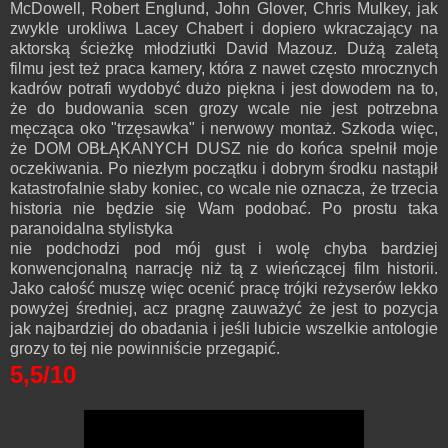
McDowell, Robert Englund, John Glover, Chris Mulkey, jak
zwykle urokliwa Lacey Chabert i dopiero wkraczający na
aktorską ścieżkę młodziutki David Mazouz. Dużą zaletą
filmu jest też praca kamery, która z nawet często mrocznych
kadrów potrafi wydobyć dużo piękna i jest dowodem na to,
że do budowania scen grozy wcale nie jest potrzebna
męcząca oko "trzęsawka" i nerwowy montaż. Szkoda więc,
że DOM OBŁĄKANYCH DUSZ nie do końca spełnił moje
oczekiwania. Po niezłym początku i dobrym środku nastąpił
katastrofalnie słaby koniec, co wcale nie oznacza, że trzecia
historia nie będzie się Wam podobać. Po prostu taka
paranoidalna stylistyka
nie podchodzi pod mój gust i wolę chyba bardziej
konwencjonalną narrację niż tą z wieńczącej film historii.
Jako całość muszę więc ocenić pracę trójki reżyserów lekko
powyżej średniej, acz pragnę zauważyć że jest to pozycja
jak najbardziej do obadania i jeśli lubicie wszelkie antologie
grozy to tej nie powinniście przegapić.
5,5/10