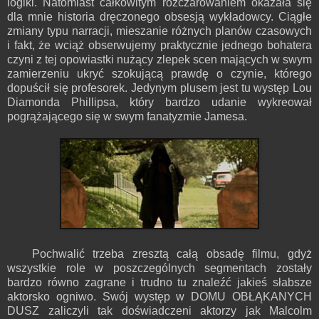
logiki. Natomiast całkowitym rozczarowaniem okazała się
dla mnie historia dręczonego obsesją wykładowcy. Ciągłe
zmiany typu narracji, mieszanie różnych planów czasowych
i fakt, że wciąż obserwujemy praktycznie jednego bohatera
czyni z tej opowiastki nużący zlepek scen mających w swym
zamierzeniu ukryć szokującą prawdę o czynie, którego
dopuścił się profesorek. Jedynym plusem jest tu występ Lou
Diamonda Phillipsa, który bardzo udanie wykreował
pogrążającego się w swym fanatyzmie Jamesa.
Pochwalić trzeba zresztą całą obsadę filmu, gdyż
wszystkie role w poszczególnych segmentach zostały
bardzo równo zagrane i trudno tu znaleźć jakieś słabsze
aktorsko ogniwo. Swój występ w DOMU OBŁĄKANYCH
DUSZ zaliczyli tak doświadczeni aktorzy jak Malcolm