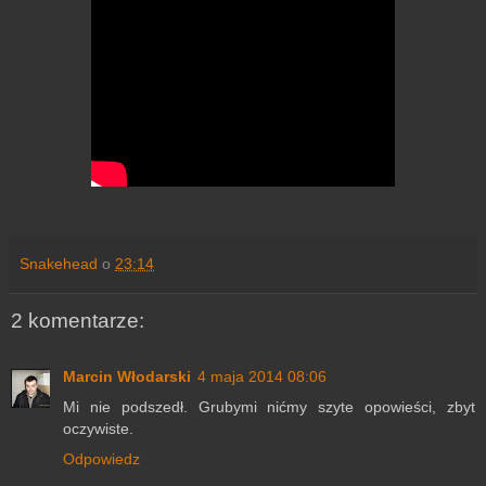
Snakehead
o
23:14
2 komentarze:
Marcin Włodarski
4 maja 2014 08:06
Mi nie podszedł. Grubymi nićmy szyte opowieści, zbyt
oczywiste.
Odpowiedz