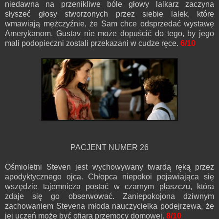
niedawna na przenikliwe bóle głowy lalkarz zaczyna
słyszeć głosy stworzonych przez siebie lalek, które
wmawiają mężczyźnie, że Sam chce odsprzedać wystawę
Amerykanom. Gustav nie może dopuścić do tego, by jego
mali podopieczni zostali przekazani w cudze ręce.
6/10
PACJENT NUMER 26
Ośmioletni Steven jest wychowywany twardą ręką przez
apodyktycznego ojca. Chłopca niepokoi pojawiająca się
wszędzie tajemnicza postać w czarnym płaszczu, która
zdaje się go obserwować. Zaniepokojona dziwnym
zachowaniem Stevena młoda nauczycielka podejrzewa, że
jej uczeń może być ofiarą przemocy domowej.
8/10