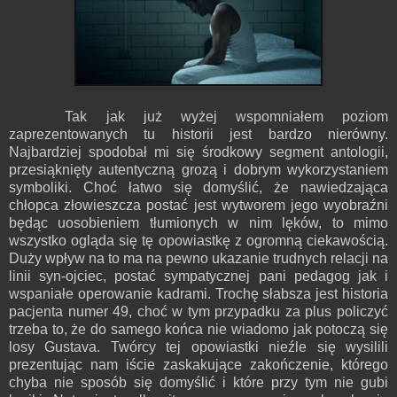
Tak jak już wyżej wspomniałem poziom
zaprezentowanych tu historii jest bardzo nierówny.
Najbardziej spodobał mi się środkowy segment antologii,
przesiąknięty autentyczną grozą i dobrym wykorzystaniem
symboliki. Choć łatwo się domyślić, że nawiedzająca
chłopca złowieszcza postać jest wytworem jego wyobraźni
będąc uosobieniem tłumionych w nim lęków, to mimo
wszystko ogląda się tę opowiastkę z ogromną ciekawością.
Duży wpływ na to ma na pewno ukazanie trudnych relacji na
linii syn-ojciec, postać sympatycznej pani pedagog jak i
wspaniałe operowanie kadrami. Trochę słabsza jest historia
pacjenta numer 49, choć w tym przypadku za plus policzyć
trzeba to, że do samego końca nie wiadomo jak potoczą się
losy Gustava. Twórcy tej opowiastki nieźle się wysilili
prezentując nam iście zaskakujące zakończenie, którego
chyba nie sposób się domyślić i które przy tym nie gubi