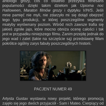
antologii grozy, coś co ostatnio przeżywa renesans
popularności dzięki takim dziełom jak
Upiorna noc
Halloween
,
Maraton filmów grozy
i dyptyku
V/H/S
. Jeśli
mnie pamięć nie myli, nie zdarzyło mi się dotąd obejrzeć
tego typu produkcji, w której poszczególne segmenty
miałyby wyrównany poziom. Wśród nich zawsze trafia się
jakieś zgniłe jajo, które mocno obniża ocenę całości i tak
jest w przypadku niniejszego filmu. Zanim przejdę jednak do
jego wad i zalet (takie na szczęście są) przedstawię Wam
pokrótce ogólny zarys fabuły poszczególnych historii.
PACJENT NUMER 49
Artysta Gustav wystawia nowy projekt, którego promocją
zajęło się jego dwóch przyjaciół - Sam i Mateo. Cierpiący od