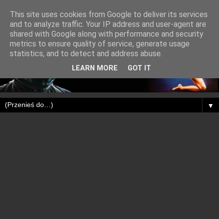
This site uses cookies from Google to deliver its services
and to analyze traffic. Your IP address and user-agent are
shared with Google along with performance and security
metrics to ensure quality of service, generate usage
statistics, and to detect and address abuse.
LEARN MORE
GOT IT
▼