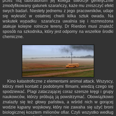
przez nią laboratorium jej kolega stworzył genetycznie
zmodyfikowany gatunek szarańczy, każe mu zniszczyć efekt
swych badań. Niestety jednemu z jego pracowników, udaje
się wykraść w ostatniej chwili kilka sztuk owada. Na
wskutek wypadku szarańcza uwalnia się i rozmnożona
atakuje kolejne rolnicze tereny. Dr Rierdon musi znaleźć
sposób na szkodnika, który jest odporny na wszelkie środki
chemiczne.
Kino katastroficzne z elementami animal attack. Wszyscy,
którzy mieli kontakt z podobnymi filmami, wiedzą czego się
spodziewać. Plagi zataczającej coraz szersze kręgi i grupy
naukowców, którzy próbują ją powstrzymać. Obowiązkowo
znalazły się też głowy państwa, a wśród nich w gorącej
wodzie kąpany wojskowy, który nie zawaha się użyć broni
biologicznej kosztem milionów ofiar. Czyli wszystko według