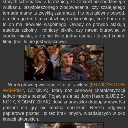
starych schematów. Z tą różnicą, że zamiast przebudzonego
wulkanu, przyśpieszonego zlodowacenia, czy szalejącego
tornada mamy tu zwykłą szarańczę. I to jest główny powód,
dla którego ten film znalazł się na tym blogu, bo z horrorem
to on ma niewiele wspólnego. Owady co prawda atakują
autobus szkolny, rolniczy piknik, czy nawet biurowiec w
środku miasta, ale ginie tylko jedna osoba i to pod koniec
filmu (nie, to nie jest wojskowy).
W roli głównej występuje Lucy Lawless (
KRWIOŻERCZE
WAMPIRY
, CIEMNIA), którą bez xenowej charakteryzacji
ledwo można poznać. Pojawia się też John Heard (LUDZIE-
KOTY, SIÓDMY ZNAK), dość znany aktor drugoplanowy. Na
poziom ich gry nie można narzekać. Reszta odgrywa
papierowe postaci, to też brak innych, wpadających w oko
kreacji aktorskich.